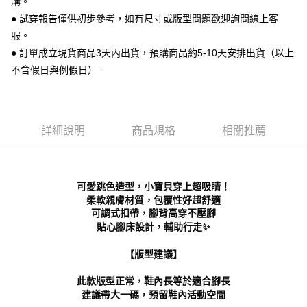
購。
相關說明
● 試穿報告僅供初步參考，如有尺寸或版型問題歡迎詢問線上客
【關於「AFTEE先享後付」】
服。
ATM付款
AFTEE先享後付是「在收到商品之後才付款」的支付方式。 讓您購物簡單
便利好安心！
● 訂單成立現貨商品3天內出貨，預購商品約5-10天安排出貨（以上
１．簡單：不需註冊會員、不需綁卡、不需儲值。
不含假日與例假日）。
運送方式
２．便利：只要手機號碼，簡訊認證，即可結帳。
３．安心：先確認商品／服務後，再付款。
全家 取貨付款
每筆NT$70，滿NT$999(含以上)免運費
【「AFTEE先享後付」結帳流程】
１．於結帳方式選擇「AFTEE先享後付」後，將跳轉至「AFTEE先享後付」
詳細說明
商品規格
相關推薦
付款後 全家取貨
結帳頁面，進行簡訊認證並確認金額後，即可完成結帳。
２．訂單成立數日內，您將收到繳費通知簡訊。
每筆NT$70，滿NT$999(含以上)免運費
３．收到繳費通知簡訊後14天內，點擊此簡訊中的連結，可透過四大超商／
ATM／網路銀行／等多元方式進行付款，方視為交易完成。
7-11 取貨付款
可愛跳色造型，小寶貝穿上超吸睛！
※ 請注意：結帳手續完成當下不需立刻繳費，但若您需要取消訂單，請聯絡
每筆NT$70，滿NT$999(含以上)免運費
購買商品的店家。未經商家同意取消之訂單仍視為有效，需透過AFTEE先享
柔軟親膚材質，包覆性好超舒適
後付繳納相關費用。
可調式扣帶，腳背高穿不壓腳
付款後 7-11取貨
※ 交易是否成功請以「AFTEE先享後付 」之結帳頁面顯示為準，若有關於
貼心腳床設計，輔助行走✨
是否繳費成功／繳費後需取消欲退款等相關疑問，請聯繫「AFTEE先享後付
每筆NT$70，滿NT$999(含以上)免運費
客戶支援中心」
https://netprotections.freshdesk.com/support/home
【版型建議】
新竹物流宅配
【注意事項】
此款版型正常，鞋內長等於適合腳長
１．透過由恩沛科技股份有限公司提供之「AFTEE先享後付」服務完成之交
每筆NT$90，滿NT$999(含以上)免運費
建議帶大一碼，預留鞋內活動空間
易，需依本服務之必要範圍內提供個人資料，並將交易相關給付款項請求債