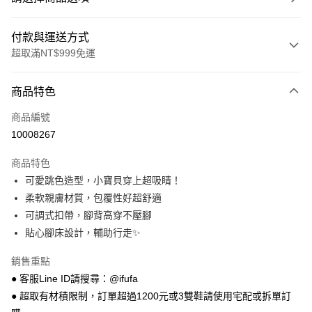
付款與運送方式
超取滿NT$999免運
付款方式
商品特色
信用卡一次付款
商品編號
超商取貨付款
10008267
LINE Pay
商品特色
Apple Pay
可愛跳色造型，小寶貝穿上超吸睛！
柔軟親膚材質，包覆性好超舒適
街口支付
可調式扣帶，腳背高穿不壓腳
悠遊付
貼心腳床設計，輔助行走✨
Google Pay
銷售重點
● 客服Line ID請搜尋：@ifufa
全盈+PAY
● 超取有材積限制，訂單超過1200元或3雙鞋請使用宅配或拆單訂
AFTEE先享後付