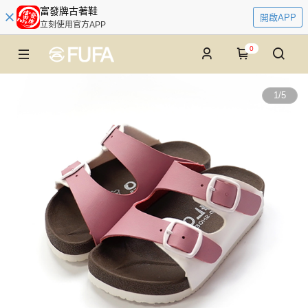
富發牌古著鞋
開啟APP
立刻使用官方APP
0
1
/
5