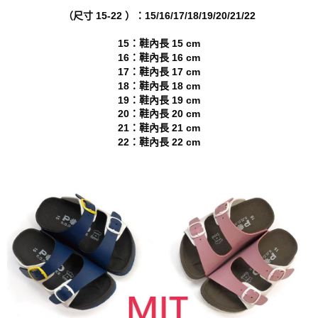
權轉讓予恩沛科技股份有限公司。
海外宅配
查看運費
（尺寸 15-22 ）：15/16/17/18/19/20/21/22
２．關於個人資料處理事宜，請瀏覽以下網址：
https://aftee.tw/terms/#terms3
３．未成年的使用者請事先徵得法定代理人或監護人之同意方可使用
15：鞋內長 15 cm
「AFTEE先享後付」，若未經同意申辦者引起之損失，本公司不負相關責
16：鞋內長 16 cm
任。
17：鞋內長 17 cm
４．使用「AFTEE先享後付」時，將依據個別帳號之用戶狀況，依本公司即
18：鞋內長 18 cm
時審查核予不同之上限額度；若仍有額度不足之情形，本公司將視審查結果
19：鞋內長 19 cm
請求用戶進行身份認證。
20：鞋內長 20 cm
５．嚴禁一人註冊多個帳號或使用他人資訊註冊。若發現惡意使用之情形，
21：鞋內長 21 cm
恩沛科技股份有限公司將有權停止該用戶之使用額度並採取法律行動。
22：鞋內長 22 cm