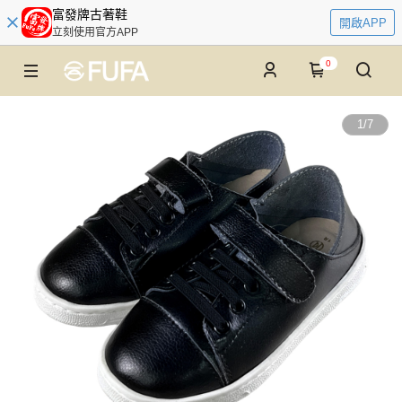
富發牌古著鞋
開啟APP
立刻使用官方APP
0
1
/
7