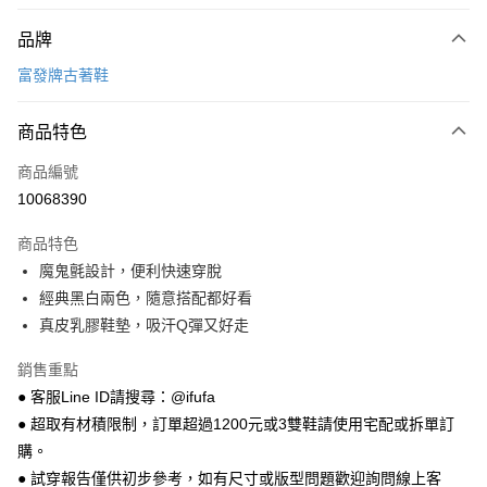
付款方式
品牌
信用卡一次付款
富發牌古著鞋
超商取貨付款
商品特色
LINE Pay
商品編號
Apple Pay
10068390
街口支付
商品特色
悠遊付
魔鬼氈設計，便利快速穿脫
Google Pay
經典黑白兩色，隨意搭配都好看
真皮乳膠鞋墊，吸汗Q彈又好走
全盈+PAY
銷售重點
AFTEE先享後付
● 客服Line ID請搜尋：@ifufa
相關說明
● 超取有材積限制，訂單超過1200元或3雙鞋請使用宅配或拆單訂
【關於「AFTEE先享後付」】
ATM付款
AFTEE先享後付是「在收到商品之後才付款」的支付方式。 讓您購物簡單
購。
便利好安心！
● 試穿報告僅供初步參考，如有尺寸或版型問題歡迎詢問線上客
１．簡單：不需註冊會員、不需綁卡、不需儲值。