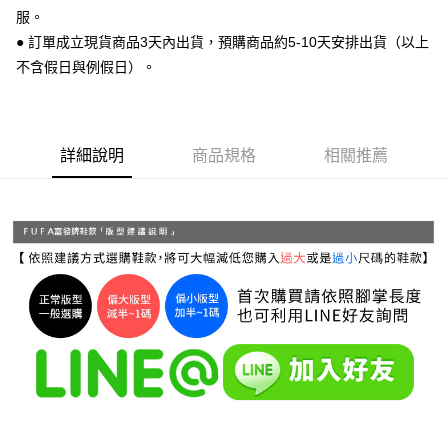
運送方式
２．便利：只要手機號碼，簡訊認證，即可結帳。
服。
３．安心：先確認商品／服務後，再付款。
全家 取貨付款
● 訂單成立現貨商品3天內出貨，預購商品約5-10天安排出貨（以上
每筆NT$70，滿NT$999(含以上)免運費
不含假日與例假日）。
【「AFTEE先享後付」結帳流程】
１．於結帳方式選擇「AFTEE先享後付」後，將跳轉至「AFTEE先享後付」
付款後 全家取貨
結帳頁面，進行簡訊認證並確認金額後，即可完成結帳。
２．訂單成立數日內，您將收到繳費通知簡訊。
每筆NT$70，滿NT$999(含以上)免運費
３．收到繳費通知簡訊後14天內，點擊此簡訊中的連結，可透過四大超商／
詳細說明
商品規格
相關推薦
ATM／網路銀行／等多元方式進行付款，方視為交易完成。
7-11 取貨付款
※ 請注意：結帳手續完成當下不需立刻繳費，但若您需要取消訂單，請聯絡
每筆NT$70，滿NT$999(含以上)免運費
購買商品的店家。未經商家同意取消之訂單仍視為有效，需透過AFTEE先享
後付繳納相關費用。
付款後 7-11取貨
※ 交易是否成功請以「AFTEE先享後付 」之結帳頁面顯示為準，若有關於
是否繳費成功／繳費後需取消欲退款等相關疑問，請聯繫「AFTEE先享後付
每筆NT$70，滿NT$999(含以上)免運費
客戶支援中心」
https://netprotections.freshdesk.com/support/home
新竹物流宅配
【注意事項】
１．透過由恩沛科技股份有限公司提供之「AFTEE先享後付」服務完成之交
每筆NT$90，滿NT$999(含以上)免運費
易，需依本服務之必要範圍內提供個人資料，並將交易相關給付款項請求債
權轉讓予恩沛科技股份有限公司。
海外宅配
查看運費
２．關於個人資料處理事宜，請瀏覽以下網址：
https://aftee.tw/terms/#terms3
３．未成年的使用者請事先徵得法定代理人或監護人之同意方可使用
「AFTEE先享後付」，若未經同意申辦者引起之損失，本公司不負相關責
任。