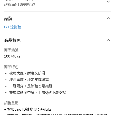
超取滿NT$999免運
付款方式
品牌
信用卡一次付款
G.P涼拖鞋
超商取貨付款
商品特色
LINE Pay
商品編號
Apple Pay
10074872
街口支付
商品特色
悠遊付
橡膠大底，耐磨又防滑
Google Pay
增高厚底，穩定支撐緩震
一鞋兩穿，是涼鞋也是拖鞋
全盈+PAY
雙層軟硬度中底，上層Q軟下層支撐
AFTEE先享後付
銷售重點
相關說明
● 客服Line ID請搜尋：@ifufa
【關於「AFTEE先享後付」】
ATM付款
AFTEE先享後付是「在收到商品之後才付款」的支付方式。 讓您購物簡單