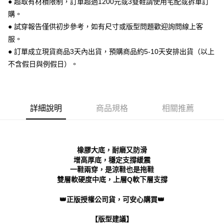
● 超取有材積限制，訂單超過1200元或3雙鞋請使用宅配或拆單訂
便利好安心！
購。
１．簡單：不需註冊會員、不需綁卡、不需儲值。
運送方式
２．便利：只要手機號碼，簡訊認證，即可結帳。
● 試穿報告僅供初步參考，如有尺寸或版型問題歡迎詢問線上客
３．安心：先確認商品／服務後，再付款。
全家 取貨付款
服。
每筆NT$70，滿NT$999(含以上)免運費
● 訂單成立現貨商品3天內出貨，預購商品約5-10天安排出貨（以上
【「AFTEE先享後付」結帳流程】
１．於結帳方式選擇「AFTEE先享後付」後，將跳轉至「AFTEE先享後付」
不含假日與例假日）。
付款後 全家取貨
結帳頁面，進行簡訊認證並確認金額後，即可完成結帳。
２．訂單成立數日內，您將收到繳費通知簡訊。
每筆NT$70，滿NT$999(含以上)免運費
３．收到繳費通知簡訊後14天內，點擊此簡訊中的連結，可透過四大超商／
ATM／網路銀行／等多元方式進行付款，方視為交易完成。
7-11 取貨付款
※ 請注意：結帳手續完成當下不需立刻繳費，但若您需要取消訂單，請聯絡
詳細說明
商品規格
相關推薦
每筆NT$70，滿NT$999(含以上)免運費
購買商品的店家。未經商家同意取消之訂單仍視為有效，需透過AFTEE先享
後付繳納相關費用。
付款後 7-11取貨
※ 交易是否成功請以「AFTEE先享後付 」之結帳頁面顯示為準，若有關於
是否繳費成功／繳費後需取消欲退款等相關疑問，請聯繫「AFTEE先享後付
每筆NT$70，滿NT$999(含以上)免運費
橡膠大底，耐磨又防滑
客戶支援中心」
https://netprotections.freshdesk.com/support/home
增高厚底，穩定支撐緩震
新竹物流宅配
一鞋兩穿，是涼鞋也是拖鞋
【注意事項】
１．透過由恩沛科技股份有限公司提供之「AFTEE先享後付」服務完成之交
雙層軟硬度中底，上層Q軟下層支撐
每筆NT$90，滿NT$999(含以上)免運費
易，需依本服務之必要範圍內提供個人資料，並將交易相關給付款項請求債
權轉讓予恩沛科技股份有限公司。
海外宅配
查看運費
👑正版授權公司貨，可安心購買👑
２．關於個人資料處理事宜，請瀏覽以下網址：
https://aftee.tw/terms/#terms3
【版型建議】
３．未成年的使用者請事先徵得法定代理人或監護人之同意方可使用