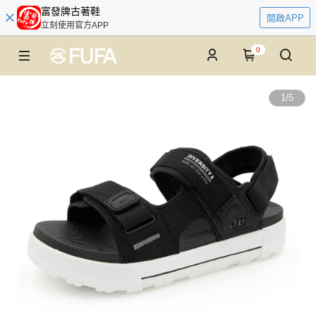
富發牌古著鞋
開啟APP
立刻使用官方APP
0
1
/
5