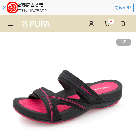
富發牌古著鞋
開啟APP
立刻使用官方APP
0
1
/
5