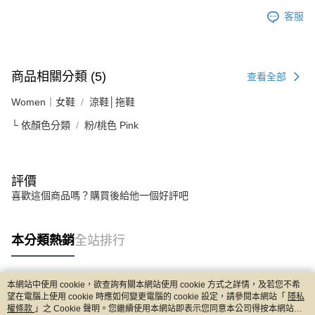
客服
商品相關分類 (5)
查看全部
Women｜女鞋
涼鞋│拖鞋
└ 依顏色分類
粉/桃色 Pink
評價
喜歡這個商品嗎？購買後給他一個好評吧
本分類熱銷
全站排行
本網站中使用 cookie，欲查詢有關本網站使用 cookie 方式之詳情，及若您不希
熱門標籤
望在電腦上使用 cookie 時應如何變更電腦的 cookie 設定，請參閱本網站「
隱私
權條款
」之 Cookie 聲明。您繼續使用本網站即表示您同意本公司得按本網站使