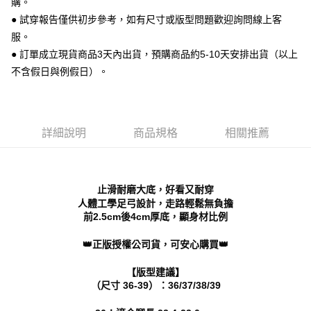
購。
便利好安心！
● 試穿報告僅供初步參考，如有尺寸或版型問題歡迎詢問線上客
１．簡單：不需註冊會員、不需綁卡、不需儲值。
運送方式
２．便利：只要手機號碼，簡訊認證，即可結帳。
服。
３．安心：先確認商品／服務後，再付款。
全家 取貨付款
● 訂單成立現貨商品3天內出貨，預購商品約5-10天安排出貨（以上
每筆NT$70，滿NT$999(含以上)免運費
不含假日與例假日）。
【「AFTEE先享後付」結帳流程】
１．於結帳方式選擇「AFTEE先享後付」後，將跳轉至「AFTEE先享後付」
付款後 全家取貨
結帳頁面，進行簡訊認證並確認金額後，即可完成結帳。
２．訂單成立數日內，您將收到繳費通知簡訊。
每筆NT$70，滿NT$999(含以上)免運費
３．收到繳費通知簡訊後14天內，點擊此簡訊中的連結，可透過四大超商／
詳細說明
商品規格
相關推薦
ATM／網路銀行／等多元方式進行付款，方視為交易完成。
7-11 取貨付款
※ 請注意：結帳手續完成當下不需立刻繳費，但若您需要取消訂單，請聯絡
每筆NT$70，滿NT$999(含以上)免運費
購買商品的店家。未經商家同意取消之訂單仍視為有效，需透過AFTEE先享
後付繳納相關費用。
付款後 7-11取貨
※ 交易是否成功請以「AFTEE先享後付 」之結帳頁面顯示為準，若有關於
止滑耐磨大底，好看又耐穿
是否繳費成功／繳費後需取消欲退款等相關疑問，請聯繫「AFTEE先享後付
人體工學足弓設計，走路輕鬆無負擔
每筆NT$70，滿NT$999(含以上)免運費
客戶支援中心」
https://netprotections.freshdesk.com/support/home
前2.5cm後4cm厚底，顯身材比例
新竹物流宅配
【注意事項】
👑正版授權公司貨，可安心購買👑
１．透過由恩沛科技股份有限公司提供之「AFTEE先享後付」服務完成之交
每筆NT$90，滿NT$999(含以上)免運費
易，需依本服務之必要範圍內提供個人資料，並將交易相關給付款項請求債
【版型建議】
權轉讓予恩沛科技股份有限公司。
海外宅配
查看運費
（尺寸 36-39）：36/37/38/39
２．關於個人資料處理事宜，請瀏覽以下網址：
https://aftee.tw/terms/#terms3
３．未成年的使用者請事先徵得法定代理人或監護人之同意方可使用