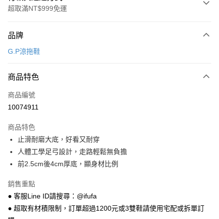
超取滿NT$999免運
付款方式
品牌
信用卡一次付款
G.P涼拖鞋
超商取貨付款
商品特色
LINE Pay
商品編號
Apple Pay
10074911
街口支付
商品特色
悠遊付
止滑耐磨大底，好看又耐穿
Google Pay
人體工學足弓設計，走路輕鬆無負擔
前2.5cm後4cm厚底，顯身材比例
全盈+PAY
銷售重點
AFTEE先享後付
● 客服Line ID請搜尋：@ifufa
相關說明
● 超取有材積限制，訂單超過1200元或3雙鞋請使用宅配或拆單訂
【關於「AFTEE先享後付」】
ATM付款
AFTEE先享後付是「在收到商品之後才付款」的支付方式。 讓您購物簡單