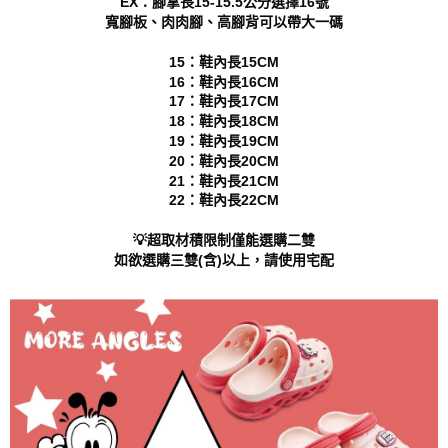
EX：腳掌長15-15.5公分選擇16號
https://aftee.tw/terms/#terms3
寬腳板、肉肉腳、高腳背可以帶大一碼
３．未成年的使用者請事先徵得法定代理人或監護人之同意方可使用
「AFTEE先享後付」，若未經同意申辦者引起之損失，本公司不負相關責
任。
15：鞋內長15CM
４．使用「AFTEE先享後付」時，將依據個別帳號之用戶狀況，依本公司即
16：鞋內長16CM
時審查核予不同之上限額度；若仍有額度不足之情形，本公司將視審查結果
17：鞋內長17CM
請求用戶進行身份認證。
18：鞋內長18CM
５．嚴禁一人註冊多個帳號或使用他人資訊註冊。若發現惡意使用之情形，
19：鞋內長19CM
恩沛科技股份有限公司將有權停止該用戶之使用額度並採取法律行動。
20：鞋內長20CM
21：鞋內長21CM
22：鞋內長22CM
💡超取材積限制僅能選購二雙
如欲選購三雙(含)以上，請使用宅配