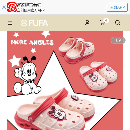
富發牌古著鞋
開啟APP
立刻使用官方APP
0
1
/
9