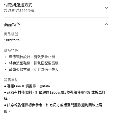
付款與運送方式
超取滿NT$999免運
付款方式
商品特色
信用卡一次付款
商品編號
超商取貨付款
10092525
LINE Pay
商品特色
Apple Pay
鞋床顆粒設計，有效安全止滑
特色造型鞋邊，撞色搭配更亮眼
街口支付
輕量柔軟材質，穿著舒適一整天
悠遊付
銷售重點
Google Pay
● 客服Line ID請搜尋：@ifufa
● 超取有材積限制，訂單超過1200元或3雙鞋請使用宅配或拆單訂
全盈+PAY
購。
AFTEE先享後付
● 試穿報告僅供初步參考，如有尺寸或版型問題歡迎詢問線上客
相關說明
服。