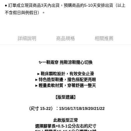
【關於「AFTEE先享後付」】
● 訂單成立現貨商品3天內出貨，預購商品約5-10天安排出貨（以上
ATM付款
AFTEE先享後付是「在收到商品之後才付款」的支付方式。 讓您購物簡單
便利好安心！
不含假日與例假日）。
１．簡單：不需註冊會員、不需綁卡、不需儲值。
運送方式
２．便利：只要手機號碼，簡訊認證，即可結帳。
３．安心：先確認商品／服務後，再付款。
全家 取貨付款
每筆NT$70，滿NT$999(含以上)免運費
【「AFTEE先享後付」結帳流程】
詳細說明
商品規格
相關推薦
１．於結帳方式選擇「AFTEE先享後付」後，將跳轉至「AFTEE先享後付」
付款後 全家取貨
結帳頁面，進行簡訊認證並確認金額後，即可完成結帳。
２．訂單成立數日內，您將收到繳費通知簡訊。
每筆NT$70，滿NT$999(含以上)免運費
３．收到繳費通知簡訊後14天內，點擊此簡訊中的連結，可透過四大超商／
✨一鞋兩穿 拖鞋涼鞋隨心切換
ATM／網路銀行／等多元方式進行付款，方視為交易完成。
7-11 取貨付款
※ 請注意：結帳手續完成當下不需立刻繳費，但若您需要取消訂單，請聯絡
▸ 鞋床顆粒設計，有效安全止滑
每筆NT$70，滿NT$999(含以上)免運費
購買商品的店家。未經商家同意取消之訂單仍視為有效，需透過AFTEE先享
▸ 特色造型鞋邊，撞色搭配更亮眼
後付繳納相關費用。
▸ 輕量柔軟材質，穿著舒適一整天
付款後 7-11取貨
※ 交易是否成功請以「AFTEE先享後付 」之結帳頁面顯示為準，若有關於
是否繳費成功／繳費後需取消欲退款等相關疑問，請聯繫「AFTEE先享後付
每筆NT$70，滿NT$999(含以上)免運費
客戶支援中心」
https://netprotections.freshdesk.com/support/home
【版型建議】
新竹物流宅配
【注意事項】
（尺寸 15-22）：15/16/17/18/19/20/21/22
１．透過由恩沛科技股份有限公司提供之「AFTEE先享後付」服務完成之交
每筆NT$90，滿NT$999(含以上)免運費
易，需依本服務之必要範圍內提供個人資料，並將交易相關給付款項請求債
此款版型正常
權轉讓予恩沛科技股份有限公司。
海外宅配
查看運費
選擇腳掌長+0.5-1公分左右的尺寸
２．關於個人資料處理事宜，請瀏覽以下網址：