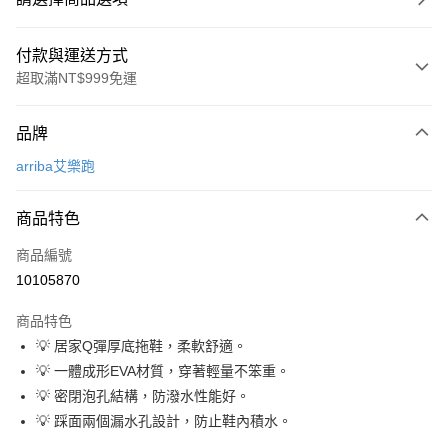
付款與運送方式
超取滿NT$999免運
付款方式
品牌
信用卡一次付款
arriba艾樂跑
超商取貨付款
商品特色
LINE Pay
商品編號
Apple Pay
10105870
街口支付
商品特色
悠遊付
💡 居家Q彈厚底拖鞋，柔軟舒適。
Google Pay
💡 一體成形EVA材質，穿著輕量不笨重。
💡 密閉泡孔結構，防潑水性能好。
全盈+PAY
💡 踩面兩個漏水孔設計，防止鞋內積水。
AFTEE先享後付