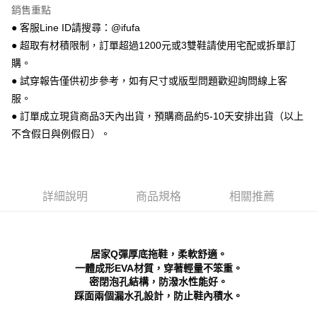
銷售重點
相關說明
● 客服Line ID請搜尋：@ifufa
【關於「AFTEE先享後付」】
ATM付款
AFTEE先享後付是「在收到商品之後才付款」的支付方式。 讓您購物簡單
● 超取有材積限制，訂單超過1200元或3雙鞋請使用宅配或拆單訂
便利好安心！
購。
１．簡單：不需註冊會員、不需綁卡、不需儲值。
運送方式
２．便利：只要手機號碼，簡訊認證，即可結帳。
● 試穿報告僅供初步參考，如有尺寸或版型問題歡迎詢問線上客
３．安心：先確認商品／服務後，再付款。
全家 取貨付款
服。
每筆NT$70，滿NT$999(含以上)免運費
● 訂單成立現貨商品3天內出貨，預購商品約5-10天安排出貨（以上
【「AFTEE先享後付」結帳流程】
１．於結帳方式選擇「AFTEE先享後付」後，將跳轉至「AFTEE先享後付」
不含假日與例假日）。
付款後 全家取貨
結帳頁面，進行簡訊認證並確認金額後，即可完成結帳。
２．訂單成立數日內，您將收到繳費通知簡訊。
每筆NT$70，滿NT$999(含以上)免運費
３．收到繳費通知簡訊後14天內，點擊此簡訊中的連結，可透過四大超商／
ATM／網路銀行／等多元方式進行付款，方視為交易完成。
7-11 取貨付款
※ 請注意：結帳手續完成當下不需立刻繳費，但若您需要取消訂單，請聯絡
詳細說明
商品規格
相關推薦
每筆NT$70，滿NT$999(含以上)免運費
購買商品的店家。未經商家同意取消之訂單仍視為有效，需透過AFTEE先享
後付繳納相關費用。
付款後 7-11取貨
※ 交易是否成功請以「AFTEE先享後付 」之結帳頁面顯示為準，若有關於
是否繳費成功／繳費後需取消欲退款等相關疑問，請聯繫「AFTEE先享後付
每筆NT$70，滿NT$999(含以上)免運費
居家Q彈厚底拖鞋，柔軟舒適。
客戶支援中心」
https://netprotections.freshdesk.com/support/home
一體成形EVA材質，穿著輕量不笨重。
新竹物流宅配
密閉泡孔結構，防潑水性能好。
【注意事項】
踩面兩個漏水孔設計，防止鞋內積水。
１．透過由恩沛科技股份有限公司提供之「AFTEE先享後付」服務完成之交
每筆NT$90，滿NT$999(含以上)免運費
易，需依本服務之必要範圍內提供個人資料，並將交易相關給付款項請求債