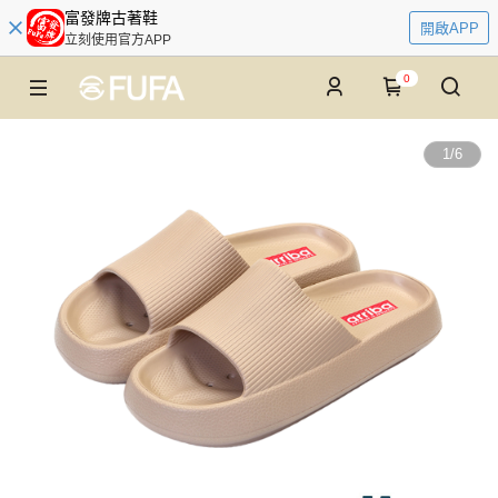
富發牌古著鞋
開啟APP
立刻使用官方APP
0
1
/
6