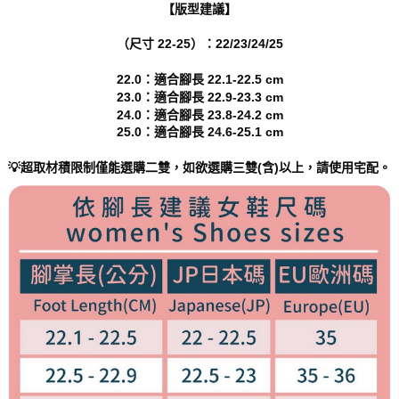
權轉讓予恩沛科技股份有限公司。
海外宅配
查看運費
【版型建議】
２．關於個人資料處理事宜，請瀏覽以下網址：
https://aftee.tw/terms/#terms3
（尺寸 22-25）：22/23/24/25
３．未成年的使用者請事先徵得法定代理人或監護人之同意方可使用
「AFTEE先享後付」，若未經同意申辦者引起之損失，本公司不負相關責
22.0：適合腳長 22.1-22.5 cm
任。
23.0：適合腳長 22.9-23.3 cm
４．使用「AFTEE先享後付」時，將依據個別帳號之用戶狀況，依本公司即
24.0：適合腳長 23.8-24.2 cm
時審查核予不同之上限額度；若仍有額度不足之情形，本公司將視審查結果
25.0：適合腳長 24.6-25.1 cm
請求用戶進行身份認證。
５．嚴禁一人註冊多個帳號或使用他人資訊註冊。若發現惡意使用之情形，
恩沛科技股份有限公司將有權停止該用戶之使用額度並採取法律行動。
💡超取材積限制僅能選購二雙，如欲選購三雙(含)以上，請使用宅配。