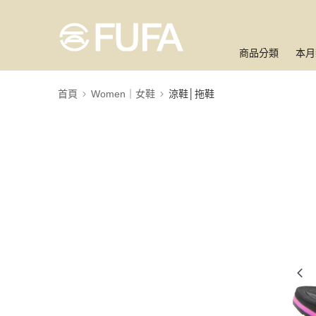
商品分類
本月
首頁
Women｜女鞋
涼鞋│拖鞋