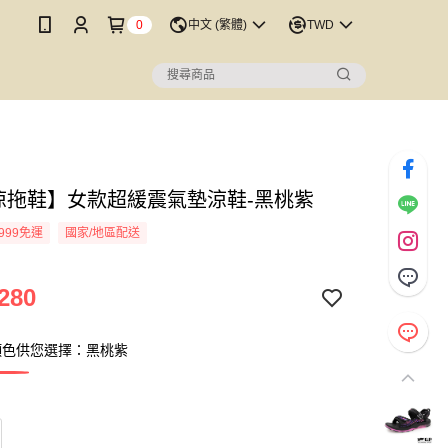
0
中文 (繁體)
TWD
P涼拖鞋】女款超緩震氣墊涼鞋-黑桃紫
999免運
國家/地區配送
280
顏色供您選擇：黑桃紫