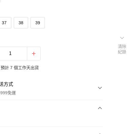
37
38
39
清除
紀錄
預計 7 個工作天出貨
送方式
999免運
次付款
付款