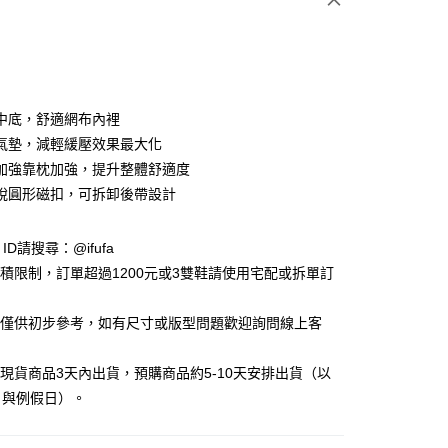
中底，舒適網布內裡
氣墊，減輕緩壓效果最大化
加強靠枕加強，提升整體舒適度
y
脫圓形磁扣，可拆卸後帶設計
享後付
e ID請搜尋：@ifufa
材積限制，訂單超過1200元或3雙鞋請使用宅配或拆單訂
FTEE先享後付」】
先享後付是「在收到商品之後才付款」的支付方式。 讓您購物簡單
告僅供初步參考，如有尺寸或版型問題歡迎詢問線上客
心！
：不需註冊會員、不需綁卡、不需儲值。
：只要手機號碼，簡訊認證，即可結帳。
立現貨商品3天內出貨，預購商品約5-10天安排出貨（以
：先確認商品／服務後，再付款。
日與例假日）。
付款
EE先享後付」結帳流程】
0，滿NT$999(含以上)免運費
方式選擇「AFTEE先享後付」後，將跳轉至「AFTEE先享後