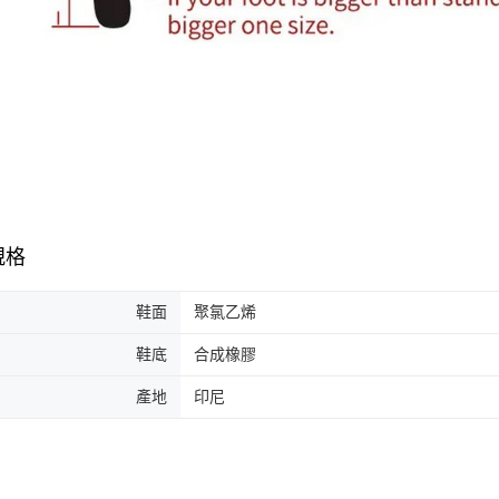
規格
鞋面
聚氯乙烯
鞋底
合成橡膠
產地
印尼