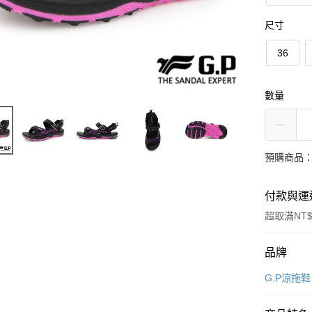
尺寸
36
數量
預購商品：
付款與運
超取滿NT$
付款方式
品牌
信用卡一
G.P涼拖鞋
超商取貨