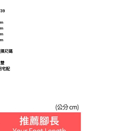
39
cm
cm
cm
cm
選擇尺碼
二雙
用宅配