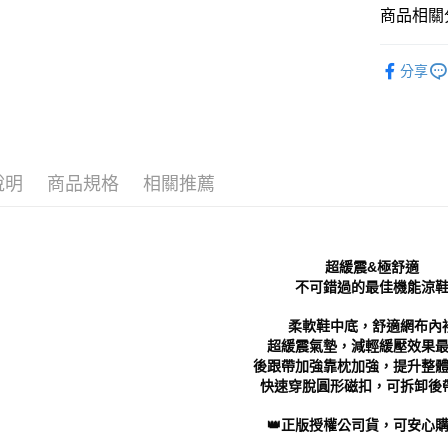
付」結帳
商品相關分
付款後 全
２．訂單
３．收到繳
每筆NT$7
Women
／ATM／
分享
※ 請注意
7-11 取
└ 依顏色
絡購買商品
先享後付
每筆NT$7
└ 依顏色
※ 交易是
是否繳費成
付款後 7-
新品上市
付客戶支
每筆NT$7
說明
商品規格
相關推薦
└ 依款式
【注意事
新竹物流
１．透過由
交易，需
每筆NT$9
求債權轉
超緩震&極舒適
２．關於
海外宅配
不可錯過的最佳機能涼
https://aft
３．未成
柔軟鞋中底，舒適網布內
「AFTE
超緩震氣墊，減輕緩壓效果
任。
４．使用「
後跟帶加強靠枕加強，提升整
即時審查
快速穿脫圓形磁扣，可拆卸後
結果請求
５．嚴禁
👑正版授權公司貨，可安心購
形，恩沛