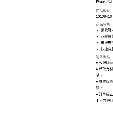
商品特色
LINE Pay
商品編號
Apple Pay
10138410
商品特色
街口支付
柔軟鞋
悠遊付
超緩震
後跟帶
Google Pa
快速穿
全盈+PAY
銷售重點
AFTEE先
● 客服Lin
相關說明
● 超取有
【關於「A
購。
ATM付款
AFTEE
● 試穿報
便利好安
１．簡單
服。
２．便利
運送方式
● 訂單成
３．安心
上不含假
全家 取貨
【「AFT
每筆NT$7
１．於結帳