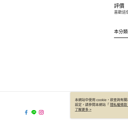
評價
喜歡這
本分類
本網站中使用 cookie，欲查詢有關
設定，請參閱本網站「
隱私權條款
使用 cookie。
了解更多 >