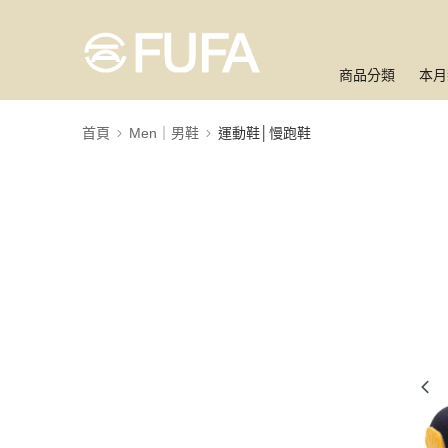
商品分類
本月
首頁
Men｜男鞋
運動鞋│慢跑鞋