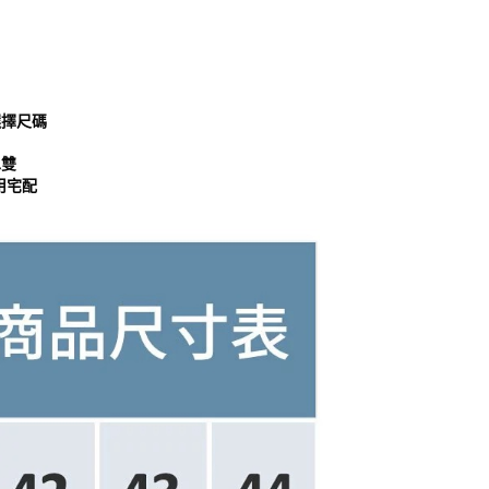
選擇尺碼
二雙
用宅配