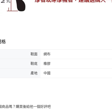
規格
鞋面
網布
鞋底
橡膠
產地
中國
個商品嗎？購買後給他一個好評吧