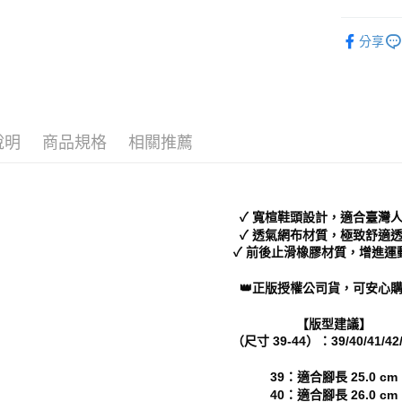
付」結帳
付款後 全
２．訂單
Men｜男
３．收到繳
分享
每筆NT$7
／ATM／
└ 依款式
※ 請注意
7-11 取
絡購買商品
└ 依顏色
先享後付
每筆NT$7
新品上市
※ 交易是
是否繳費成
付款後 7-
說明
商品規格
相關推薦
付客戶支
每筆NT$7
【注意事
新竹物流
１．透過由
交易，需
每筆NT$9
✓ 寬楦鞋頭設計，適合臺灣
求債權轉
✓ 透氣網布材質，極致舒適
２．關於
海外宅配
✓ 前後止滑橡膠材質，增進運
https://aft
３．未成
👑正版授權公司貨，可安心購
「AFTE
任。
【版型建議】
４．使用「
（尺寸 39-44）：39/40/41/42/
即時審查
結果請求
５．嚴禁
39：適合腳長 25.0 cm
形，恩沛
40：適合腳長 26.0 cm