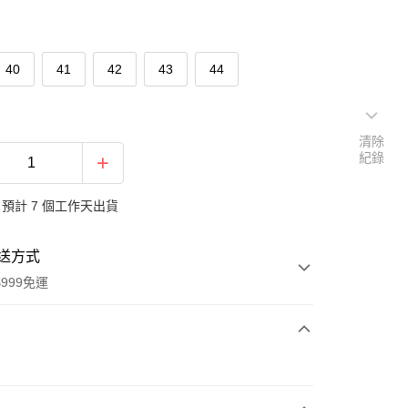
40
41
42
43
44
清除
紀錄
預計 7 個工作天出貨
送方式
999免運
次付款
付款