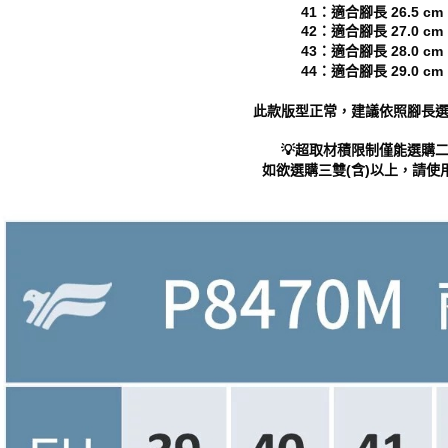
動。
41：適合腳長 26.5 cm
42：適合腳長 27.0 cm
43：適合腳長 28.0 cm
44：適合腳長 29.0 cm
此款版型正常，建議依照腳長
💡超取材積限制僅能選購
如欲選購三雙(含)以上，請使