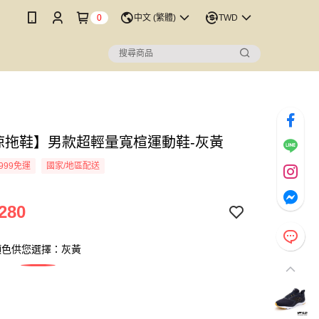
0
中文 (繁體)
TWD
P涼拖鞋】男款超輕量寬楦運動鞋-灰黃
999免運
國家/地區配送
280
顏色供您選擇：灰黃