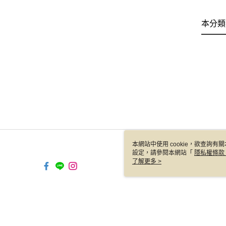
本分類
本網站中使用 cookie，欲查詢有關
設定，請參閱本網站「
隱私權條款
使用 cookie。
了解更多 >