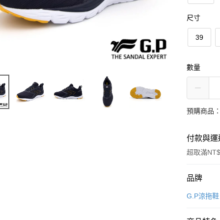
尺寸
39
數量
預購商品：
付款與運
超取滿NT$
付款方式
品牌
信用卡一
G.P涼拖鞋
超商取貨