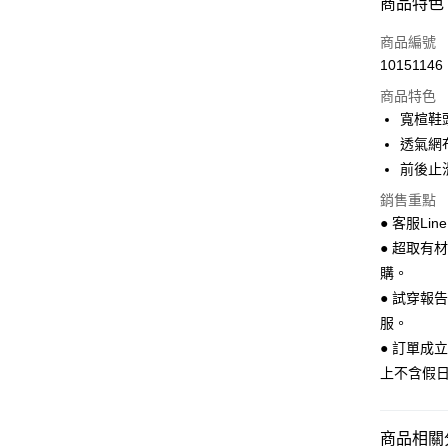
商品特色
LINE Pay
商品編號
Apple Pay
10151146
商品特色
街口支付
寬楦鞋
悠遊付
透氣網
前後止
Google Pa
銷售重點
全盈+PAY
● 客服Lin
AFTEE先
● 超取有
相關說明
購。
【關於「A
● 試穿報
ATM付款
AFTEE
服。
便利好安
１．簡單
● 訂單成
２．便利
運送方式
上不含假
３．安心
全家 取貨
【「AFT
每筆NT$7
１．於結帳
商品相關分