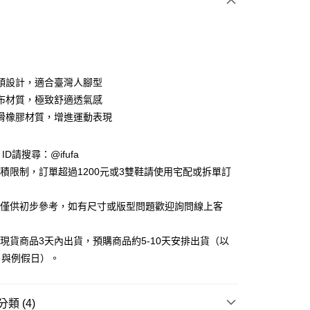
頭設計，適合臺灣人腳型
布材質，極致舒適透氣感
滑橡膠材質，增進運動表現
y
e ID請搜尋：@ifufa
享後付
材積限制，訂單超過1200元或3雙鞋請使用宅配或拆單訂
FTEE先享後付」】
告僅供初步參考，如有尺寸或版型問題歡迎詢問線上客
先享後付是「在收到商品之後才付款」的支付方式。 讓您購物簡單
心！
：不需註冊會員、不需綁卡、不需儲值。
立現貨商品3天內出貨，預購商品約5-10天安排出貨（以
：只要手機號碼，簡訊認證，即可結帳。
日與例假日）。
：先確認商品／服務後，再付款。
付款
EE先享後付」結帳流程】
0，滿NT$999(含以上)免運費
方式選擇「AFTEE先享後付」後，將跳轉至「AFTEE先享後
類 (4)