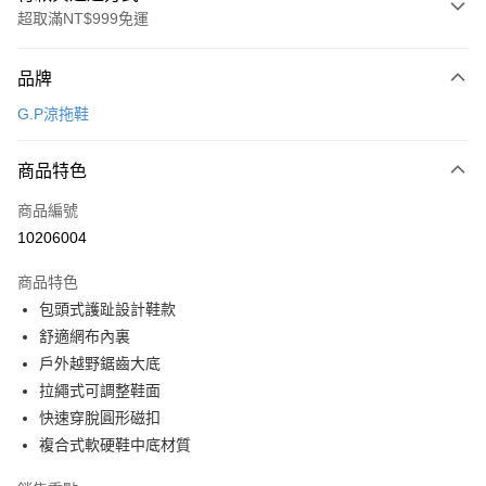
超取滿NT$999免運
付款方式
品牌
信用卡一次付款
G.P涼拖鞋
超商取貨付款
商品特色
LINE Pay
商品編號
Apple Pay
10206004
街口支付
商品特色
悠遊付
包頭式護趾設計鞋款
Google Pay
舒適網布內裏
戶外越野鋸齒大底
全盈+PAY
拉繩式可調整鞋面
AFTEE先享後付
快速穿脫圓形磁扣
相關說明
複合式軟硬鞋中底材質
【關於「AFTEE先享後付」】
ATM付款
AFTEE先享後付是「在收到商品之後才付款」的支付方式。 讓您購物簡單