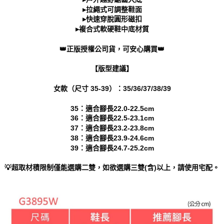
「AFTEE先享後付」，若未經同意申辦者引起之損失，本公司不負相關責
▸拉繩式可調整鞋面
任。
▸快速穿脫圓形磁扣
４．使用「AFTEE先享後付」時，將依據個別帳號之用戶狀況，依本公司即
▸複合式軟硬鞋中底材質
時審查核予不同之上限額度；若仍有額度不足之情形，本公司將視審查結果
請求用戶進行身份認證。
👑正版授權公司貨，可安心購買👑
５．嚴禁一人註冊多個帳號或使用他人資訊註冊。若發現惡意使用之情形，
恩沛科技股份有限公司將有權停止該用戶之使用額度並採取法律行動。
【版型建議】
女款（尺寸 35-39）：35/36/37/38/39
35：適合腳長22.0-22.5cm
36：適合腳長22.5-23.1cm
37：適合腳長23.2-23.8cm
38：適合腳長23.9-24.6cm
39：適合腳長24.7-25.2cm
💡超取材積限制僅能選購二雙，如欲選購三雙(含)以上，請使用宅配。