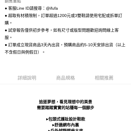
銷售重點
便利好安心！
● 客服Line ID請搜尋：@ifufa
１．簡單：不需註冊會員、不需綁卡、不需儲值。
運送方式
２．便利：只要手機號碼，簡訊認證，即可結帳。
● 超取有材積限制，訂單超過1200元或3雙鞋請使用宅配或拆單訂
３．安心：先確認商品／服務後，再付款。
全家 取貨付款
購。
每筆NT$70，滿NT$999(含以上)免運費
● 試穿報告僅供初步參考，如有尺寸或版型問題歡迎詢問線上客
【「AFTEE先享後付」結帳流程】
１．於結帳方式選擇「AFTEE先享後付」後，將跳轉至「AFTEE先享後付」
服。
付款後 全家取貨
結帳頁面，進行簡訊認證並確認金額後，即可完成結帳。
● 訂單成立現貨商品3天內出貨，預購商品約5-10天安排出貨（以上
２．訂單成立數日內，您將收到繳費通知簡訊。
每筆NT$70，滿NT$999(含以上)免運費
不含假日與例假日）。
３．收到繳費通知簡訊後14天內，點擊此簡訊中的連結，可透過四大超商／
ATM／網路銀行／等多元方式進行付款，方視為交易完成。
7-11 取貨付款
※ 請注意：結帳手續完成當下不需立刻繳費，但若您需要取消訂單，請聯絡
每筆NT$70，滿NT$999(含以上)免運費
購買商品的店家。未經商家同意取消之訂單仍視為有效，需透過AFTEE先享
後付繳納相關費用。
詳細說明
商品規格
相關推薦
付款後 7-11取貨
※ 交易是否成功請以「AFTEE先享後付 」之結帳頁面顯示為準，若有關於
是否繳費成功／繳費後需取消欲退款等相關疑問，請聯繫「AFTEE先享後付
每筆NT$70，滿NT$999(含以上)免運費
客戶支援中心」
https://netprotections.freshdesk.com/support/home
新竹物流宅配
【注意事項】
追逐夢想，看見理想中的美景
１．透過由恩沛科技股份有限公司提供之「AFTEE先享後付」服務完成之交
每筆NT$90，滿NT$999(含以上)免運費
需要踏踏實實的站穩每一個腳步
易，需依本服務之必要範圍內提供個人資料，並將交易相關給付款項請求債
權轉讓予恩沛科技股份有限公司。
海外宅配
查看運費
▸包頭式護趾設計鞋款
２．關於個人資料處理事宜，請瀏覽以下網址：
▸舒適網布內裏
https://aftee.tw/terms/#terms3
▸戶外越野鋸齒大底
３．未成年的使用者請事先徵得法定代理人或監護人之同意方可使用