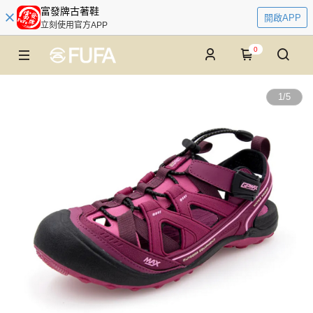
富發牌古著鞋
開啟APP
立刻使用官方APP
0
1
/
5