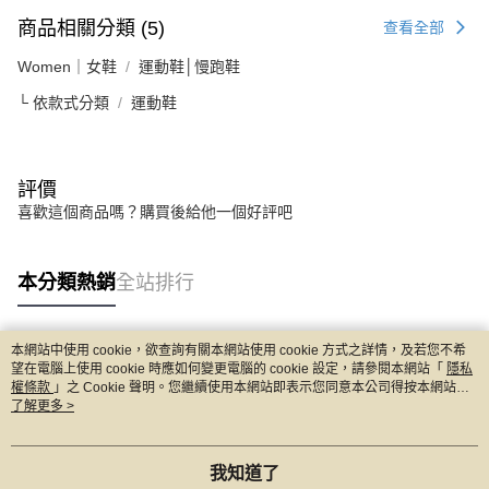
商品相關分類 (5)
查看全部
Women｜女鞋
運動鞋│慢跑鞋
└ 依款式分類
運動鞋
評價
喜歡這個商品嗎？購買後給他一個好評吧
本分類熱銷
全站排行
本網站中使用 cookie，欲查詢有關本網站使用 cookie 方式之詳情，及若您不希
熱門標籤
望在電腦上使用 cookie 時應如何變更電腦的 cookie 設定，請參閱本網站「
隱私
權條款
」之 Cookie 聲明。您繼續使用本網站即表示您同意本公司得按本網站使
用條款之 Cookie 聲明使用 cookie。
了解更多 >
我知道了