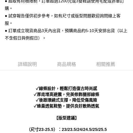
● 超取有材積限制，訂單超過1200元或3雙鞋請使用宅配或拆單訂
便利好安心！
購。
１．簡單：不需註冊會員、不需綁卡、不需儲值。
運送方式
２．便利：只要手機號碼，簡訊認證，即可結帳。
● 試穿報告僅供初步參考，如有尺寸或版型問題歡迎詢問線上客
３．安心：先確認商品／服務後，再付款。
全家 取貨付款
服。
每筆NT$70，滿NT$999(含以上)免運費
● 訂單成立現貨商品3天內出貨，預購商品約5-10天安排出貨（以上
【「AFTEE先享後付」結帳流程】
１．於結帳方式選擇「AFTEE先享後付」後，將跳轉至「AFTEE先享後付」
不含假日與例假日）。
付款後 全家取貨
結帳頁面，進行簡訊認證並確認金額後，即可完成結帳。
２．訂單成立數日內，您將收到繳費通知簡訊。
每筆NT$70，滿NT$999(含以上)免運費
３．收到繳費通知簡訊後14天內，點擊此簡訊中的連結，可透過四大超商／
ATM／網路銀行／等多元方式進行付款，方視為交易完成。
7-11 取貨付款
※ 請注意：結帳手續完成當下不需立刻繳費，但若您需要取消訂單，請聯絡
詳細說明
商品規格
相關推薦
每筆NT$70，滿NT$999(含以上)免運費
購買商品的店家。未經商家同意取消之訂單仍視為有效，需透過AFTEE先享
後付繳納相關費用。
付款後 7-11取貨
※ 交易是否成功請以「AFTEE先享後付 」之結帳頁面顯示為準，若有關於
是否繳費成功／繳費後需取消欲退款等相關疑問，請聯繫「AFTEE先享後付
每筆NT$70，滿NT$999(含以上)免運費
✓線條設計，輕鬆打造復古時尚感
客戶支援中心」
https://netprotections.freshdesk.com/support/home
✓厚底增高避震，完美修飾腿部線條
新竹物流宅配
✓後跟環繞式支撐，降低受傷風險
【注意事項】
✓蜂巢透氣鞋墊，提供良好散熱透氣
１．透過由恩沛科技股份有限公司提供之「AFTEE先享後付」服務完成之交
每筆NT$90，滿NT$999(含以上)免運費
易，需依本服務之必要範圍內提供個人資料，並將交易相關給付款項請求債
權轉讓予恩沛科技股份有限公司。
海外宅配
查看運費
【版型建議】
２．關於個人資料處理事宜，請瀏覽以下網址：
https://aftee.tw/terms/#terms3
（尺寸23-25.5）：23/23.5/24/24.5/25/25.5
３．未成年的使用者請事先徵得法定代理人或監護人之同意方可使用