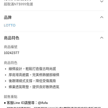
超取滿NT$999免運
付款方式
品牌
信用卡一次付款
LOTTO
超商取貨付款
商品特色
LINE Pay
商品編號
Apple Pay
10242377
街口支付
商品特色
悠遊付
線條設計，輕鬆打造復古時尚感
Google Pay
厚底增高避震，完美修飾腿部線條
後跟環繞式支撐，降低受傷風險
全盈+PAY
蜂巢透氣鞋墊，提供良好散熱透氣
AFTEE先享後付
銷售重點
相關說明
● 客服Line ID請搜尋：@ifufa
【關於「AFTEE先享後付」】
ATM付款
AFTEE先享後付是「在收到商品之後才付款」的支付方式。 讓您購物簡單