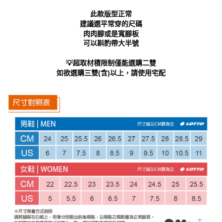
「AFTEE先享後付」，若未經同意申辦者引起之損失，本公司不負相關責
此款版型正常
任。
建議選平常穿的尺碼
４．使用「AFTEE先享後付」時，將依據個別帳號之用戶狀況，依本公司即
肉肉腳或是寬腳板
時審查核予不同之上限額度；若仍有額度不足之情形，本公司將視審查結果
可以斟酌帶大半號
請求用戶進行身份認證。
５．嚴禁一人註冊多個帳號或使用他人資訊註冊。若發現惡意使用之情形，
恩沛科技股份有限公司將有權停止該用戶之使用額度並採取法律行動。
💡超取材積限制僅能選購二雙
如欲選購三雙(含)以上，請使用宅配