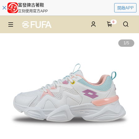
富發牌古著鞋
開啟APP
立刻使用官方APP
0
1
/
5