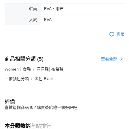
鞋面
EVA、網布
大底
EVA
客服
商品相關分類 (5)
查看全部
Women｜女鞋
洞洞鞋│布希鞋
└ 依顏色分類
黑色 Black
評價
喜歡這個商品嗎？購買後給他一個好評吧
本分類熱銷
全站排行