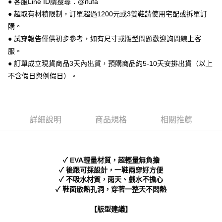
● 客服Line ID請搜尋：@ifufa
【關於「AFTEE先享後付」】
ATM付款
AFTEE先享後付是「在收到商品之後才付款」的支付方式。 讓您購物簡單
● 超取有材積限制，訂單超過1200元或3雙鞋請使用宅配或拆單訂
便利好安心！
購。
１．簡單：不需註冊會員、不需綁卡、不需儲值。
運送方式
２．便利：只要手機號碼，簡訊認證，即可結帳。
● 試穿報告僅供初步參考，如有尺寸或版型問題歡迎詢問線上客
３．安心：先確認商品／服務後，再付款。
全家 取貨付款
服。
每筆NT$70，滿NT$999(含以上)免運費
● 訂單成立現貨商品3天內出貨，預購商品約5-10天安排出貨（以上
【「AFTEE先享後付」結帳流程】
１．於結帳方式選擇「AFTEE先享後付」後，將跳轉至「AFTEE先享後付」
不含假日與例假日）。
付款後 全家取貨
結帳頁面，進行簡訊認證並確認金額後，即可完成結帳。
２．訂單成立數日內，您將收到繳費通知簡訊。
每筆NT$70，滿NT$999(含以上)免運費
３．收到繳費通知簡訊後14天內，點擊此簡訊中的連結，可透過四大超商／
ATM／網路銀行／等多元方式進行付款，方視為交易完成。
7-11 取貨付款
※ 請注意：結帳手續完成當下不需立刻繳費，但若您需要取消訂單，請聯絡
詳細說明
商品規格
相關推薦
每筆NT$70，滿NT$999(含以上)免運費
購買商品的店家。未經商家同意取消之訂單仍視為有效，需透過AFTEE先享
後付繳納相關費用。
付款後 7-11取貨
※ 交易是否成功請以「AFTEE先享後付 」之結帳頁面顯示為準，若有關於
是否繳費成功／繳費後需取消欲退款等相關疑問，請聯繫「AFTEE先享後付
每筆NT$70，滿NT$999(含以上)免運費
✓ EVA輕量材質，超輕量無負擔
客戶支援中心」
https://netprotections.freshdesk.com/support/home
✓ 後跟可採設計，一鞋兩穿好方便
新竹物流宅配
✓ 不吸水材質，雨天、戲水不擔心
【注意事項】
✓ 鞋面散熱孔洞，穿著一整天不悶熱
１．透過由恩沛科技股份有限公司提供之「AFTEE先享後付」服務完成之交
每筆NT$90，滿NT$999(含以上)免運費
易，需依本服務之必要範圍內提供個人資料，並將交易相關給付款項請求債
權轉讓予恩沛科技股份有限公司。
海外宅配
查看運費
【版型建議】
２．關於個人資料處理事宜，請瀏覽以下網址：