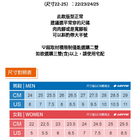
https://aftee.tw/terms/#terms3
（尺寸22-25）：22/23/24/25
３．未成年的使用者請事先徵得法定代理人或監護人之同意方可使用
「AFTEE先享後付」，若未經同意申辦者引起之損失，本公司不負相關責
此款版型正常
任。
建議選平常穿的尺碼
４．使用「AFTEE先享後付」時，將依據個別帳號之用戶狀況，依本公司即
肉肉腳或是寬腳板
時審查核予不同之上限額度；若仍有額度不足之情形，本公司將視審查結果
可以斟酌帶大半號
請求用戶進行身份認證。
５．嚴禁一人註冊多個帳號或使用他人資訊註冊。若發現惡意使用之情形，
恩沛科技股份有限公司將有權停止該用戶之使用額度並採取法律行動。
💡超取材積限制僅能選購二雙
如欲選購三雙(含)以上，請使用宅配