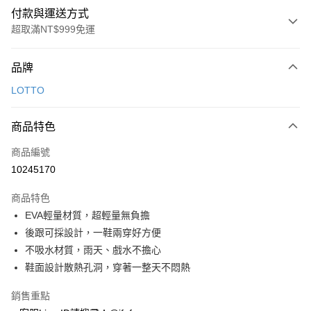
付款與運送方式
超取滿NT$999免運
付款方式
品牌
信用卡一次付款
LOTTO
超商取貨付款
商品特色
LINE Pay
商品編號
Apple Pay
10245170
街口支付
商品特色
悠遊付
EVA輕量材質，超輕量無負擔
Google Pay
後跟可採設計，一鞋兩穿好方便
不吸水材質，雨天、戲水不擔心
全盈+PAY
鞋面設計散熱孔洞，穿著一整天不悶熱
AFTEE先享後付
銷售重點
相關說明