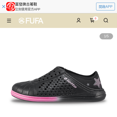
富發牌古著鞋
開啟APP
立刻使用官方APP
0
1
/
5