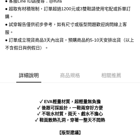
● 客服Line ID請搜尋：@ifufa
【關於「AFTEE先享後付」】
ATM付款
AFTEE先享後付是「在收到商品之後才付款」的支付方式。 讓您購物簡單
● 超取有材積限制，訂單超過1200元或3雙鞋請使用宅配或拆單訂
便利好安心！
購。
１．簡單：不需註冊會員、不需綁卡、不需儲值。
運送方式
２．便利：只要手機號碼，簡訊認證，即可結帳。
● 試穿報告僅供初步參考，如有尺寸或版型問題歡迎詢問線上客
３．安心：先確認商品／服務後，再付款。
全家 取貨付款
服。
每筆NT$70，滿NT$999(含以上)免運費
● 訂單成立現貨商品3天內出貨，預購商品約5-10天安排出貨（以上
【「AFTEE先享後付」結帳流程】
１．於結帳方式選擇「AFTEE先享後付」後，將跳轉至「AFTEE先享後付」
不含假日與例假日）。
付款後 全家取貨
結帳頁面，進行簡訊認證並確認金額後，即可完成結帳。
２．訂單成立數日內，您將收到繳費通知簡訊。
每筆NT$70，滿NT$999(含以上)免運費
３．收到繳費通知簡訊後14天內，點擊此簡訊中的連結，可透過四大超商／
ATM／網路銀行／等多元方式進行付款，方視為交易完成。
7-11 取貨付款
※ 請注意：結帳手續完成當下不需立刻繳費，但若您需要取消訂單，請聯絡
詳細說明
商品規格
相關推薦
每筆NT$70，滿NT$999(含以上)免運費
購買商品的店家。未經商家同意取消之訂單仍視為有效，需透過AFTEE先享
後付繳納相關費用。
付款後 7-11取貨
※ 交易是否成功請以「AFTEE先享後付 」之結帳頁面顯示為準，若有關於
是否繳費成功／繳費後需取消欲退款等相關疑問，請聯繫「AFTEE先享後付
每筆NT$70，滿NT$999(含以上)免運費
✓ EVA輕量材質，超輕量無負擔
客戶支援中心」
https://netprotections.freshdesk.com/support/home
✓ 後跟可採設計，一鞋兩穿好方便
新竹物流宅配
✓ 不吸水材質，雨天、戲水不擔心
【注意事項】
１．透過由恩沛科技股份有限公司提供之「AFTEE先享後付」服務完成之交
✓ 鞋面散熱孔洞，穿著一整天不悶熱
每筆NT$90，滿NT$999(含以上)免運費
易，需依本服務之必要範圍內提供個人資料，並將交易相關給付款項請求債
權轉讓予恩沛科技股份有限公司。
海外宅配
查看運費
【版型建議】
２．關於個人資料處理事宜，請瀏覽以下網址：