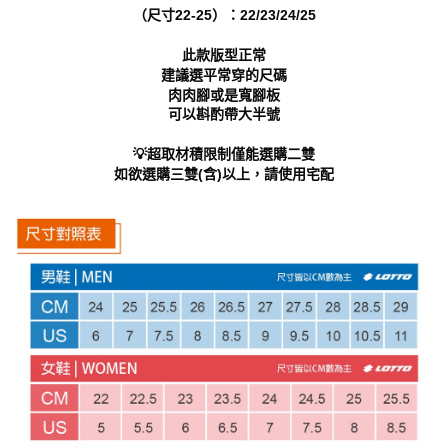
https://aftee.tw/terms/#terms3
（尺寸22-25）：22/23/24/25
３．未成年的使用者請事先徵得法定代理人或監護人之同意方可使用
「AFTEE先享後付」，若未經同意申辦者引起之損失，本公司不負相關責
此款版型正常
任。
建議選平常穿的尺碼
４．使用「AFTEE先享後付」時，將依據個別帳號之用戶狀況，依本公司即
肉肉腳或是寬腳板
時審查核予不同之上限額度；若仍有額度不足之情形，本公司將視審查結果
可以斟酌帶大半號
請求用戶進行身份認證。
５．嚴禁一人註冊多個帳號或使用他人資訊註冊。若發現惡意使用之情形，
恩沛科技股份有限公司將有權停止該用戶之使用額度並採取法律行動。
💡超取材積限制僅能選購二雙
如欲選購三雙(含)以上，請使用宅配