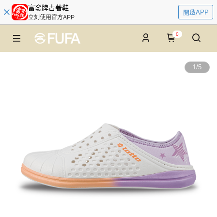
富發牌古著鞋
開啟APP
立刻使用官方APP
0
1
/
5