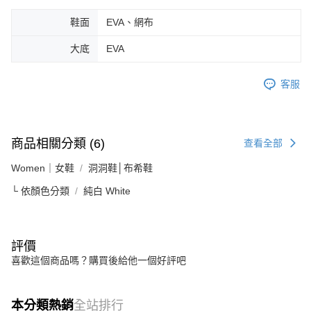
鞋面
EVA、網布
大底
EVA
客服
商品相關分類 (6)
查看全部
Women｜女鞋
洞洞鞋│布希鞋
└ 依顏色分類
純白 White
評價
喜歡這個商品嗎？購買後給他一個好評吧
本分類熱銷
全站排行