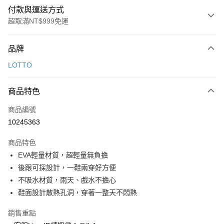
付款與運送方式
超取滿NT$999免運
付款方式
品牌
信用卡一次付款
LOTTO
超商取貨付款
商品特色
LINE Pay
商品編號
Apple Pay
10245363
街口支付
商品特色
悠遊付
EVA輕量材質，超輕量無負擔
Google Pay
後跟可採設計，一鞋兩穿好方便
不吸水材質，雨天、戲水不擔心
全盈+PAY
鞋面設計散熱孔洞，穿著一整天不悶熱
AFTEE先享後付
銷售重點
相關說明