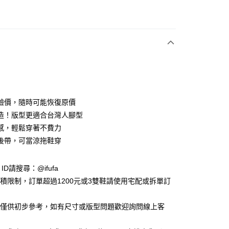
次付款
u
付款
驗價，隨時可能恢復原價
造！版型更適合台灣人腳型
感，輕鬆穿著不費力
y
後帶，可當涼拖鞋穿
享後付
e ID請搜尋：@ifufa
材積限制，訂單超過1200元或3雙鞋請使用宅配或拆單訂
FTEE先享後付」】
先享後付是「在收到商品之後才付款」的支付方式。 讓您購物簡單
告僅供初步參考，如有尺寸或版型問題歡迎詢問線上客
心！
：不需註冊會員、不需綁卡、不需儲值。
：只要手機號碼，簡訊認證，即可結帳。