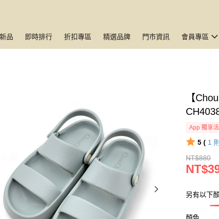
新品
即時排行
折扣專區
精選品牌
門市資訊
會員專區
【Cho
CH403
App 獨享
5 (
1
NT$880
NT$3
另有以下
顏色