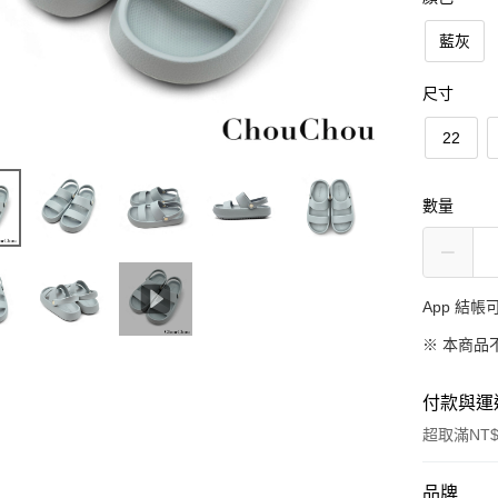
藍灰
尺寸
22
數量
App 結
※ 本商品
付款與運
超取滿NT$
付款方式
品牌