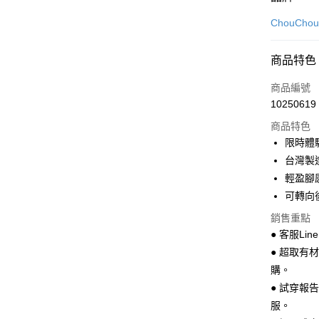
信用卡一
ChouCho
超商取貨
商品特色
LINE Pay
商品編號
Apple Pay
10250619
商品特色
街口支付
限時體
悠遊付
台灣製
輕盈腳
Google Pa
可轉向
全盈+PAY
銷售重點
AFTEE先
● 客服Lin
相關說明
● 超取有
【關於「A
購。
ATM付款
AFTEE
● 試穿報
便利好安
１．簡單
服。
２．便利