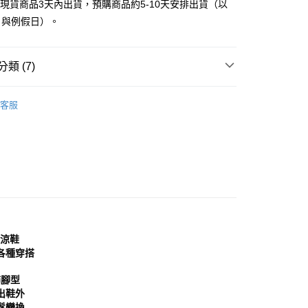
立現貨商品3天內出貨，預購商品約5-10天安排出貨（以
：先確認商品／服務後，再付款。
日與例假日）。
付款
EE先享後付」結帳流程】
0，滿NT$999(含以上)免運費
方式選擇「AFTEE先享後付」後，將跳轉至「AFTEE先享後
頁面，進行簡訊認證並確認金額後，即可完成結帳。
類 (7)
家取貨
成立數日內，您將收到繳費通知簡訊。
費通知簡訊後14天內，點擊此簡訊中的連結，可透過四大超商
0，滿NT$999(含以上)免運費
｜女鞋
涼鞋│拖鞋
網路銀行／等多元方式進行付款，方視為交易完成。
客服
：結帳手續完成當下不需立刻繳費，但若您需要取消訂單，請聯
貨付款
分類
藍色 Blue
的店家。未經商家同意取消之訂單仍視為有效，需透過AFTEE
繳納相關費用。
0，滿NT$999(含以上)免運費
否成功請以「AFTEE先享後付 」之結帳頁面顯示為準，若有關於
功／繳費後需取消欲退款等相關疑問，請聯繫「AFTEE先享後
11取貨
心推薦
援中心」
https://netprotections.freshdesk.com/support/home
0，滿NT$999(含以上)免運費
分類
涼拖鞋
項】
宅配
備單品
恩沛科技股份有限公司提供之「AFTEE先享後付」服務完成之
依本服務之必要範圍內提供個人資料，並將交易相關給付款項請
0，滿NT$999(含以上)免運費
分類
2公分以下
讓予恩沛科技股份有限公司。
穿涼鞋
個人資料處理事宜，請瀏覽以下網址：
查看運費
各種穿搭
ee.tw/terms/#terms3
年的使用者請事先徵得法定代理人或監護人之同意方可使用
飾腳型
E先享後付」，若未經同意申辦者引起之損失，本公司不負相關責
出鞋外
AFTEE先享後付」時，將依據個別帳號之用戶狀況，依本公司
鬆變換