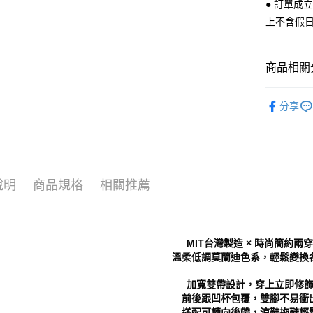
運送方式
● 訂單成
３．安心
上不含假
全家 取貨
【「AFT
每筆NT$7
１．於結帳
付」結帳
商品相關分
付款後 全
２．訂單
３．收到繳
每筆NT$7
Women
／ATM／
分享
※ 請注意
7-11 取
└ 依顏色
絡購買商品
先享後付
每筆NT$7
新品上市
※ 交易是
是否繳費成
付款後 7-
❚ 店員私
付客戶支
每筆NT$7
說明
商品規格
相關推薦
└ 依款式
【注意事
新竹物流
❚ 春夏必
１．透過由
交易，需
每筆NT$9
└ 依底高
求債權轉
MIT台灣製造 × 時尚簡約兩
２．關於
海外宅配
溫柔低調莫蘭迪色系，輕鬆變換
https://aft
３．未成
加寬雙帶設計，穿上立即修
「AFTE
前後跟凹杯包覆，雙腳不易衝
任。
４．使用「
搭配可轉向後帶，涼鞋拖鞋輕