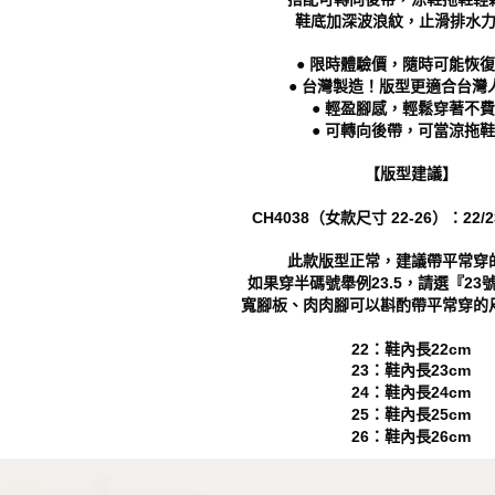
即時審查
鞋底加深波浪紋，止滑排水
結果請求
５．嚴禁
● 限時體驗價，隨時可能恢
形，恩沛
● 台灣製造！版型更適合台灣
動。
● 輕盈腳感，輕鬆穿著不
● 可轉向後帶，可當涼拖
【版型建議】
CH4038（女款尺寸 22-26）：22/23/
此款版型正常，建議帶平常穿
如果穿半碼號舉例23.5，請選『23
寬腳板、肉肉腳可以斟酌帶平常穿的
22：鞋內長22cm
23：鞋內長23cm
24：鞋內長24cm
25：鞋內長25cm
26：鞋內長26cm