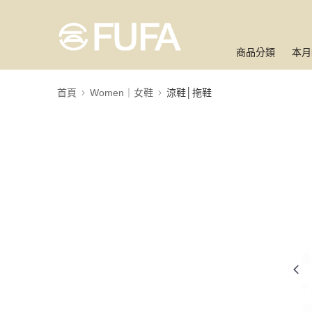
商品分類
本月
首頁
Women｜女鞋
涼鞋│拖鞋