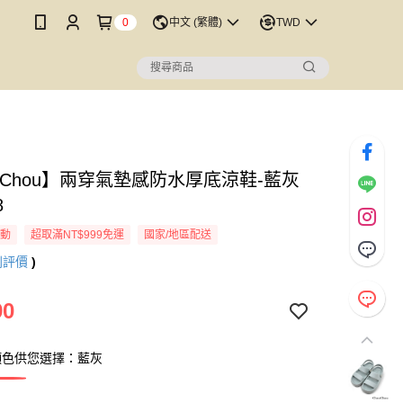
0
中文 (繁體)
TWD
uChou】兩穿氣墊感防水厚底涼鞋-藍灰
8
活動
超取滿NT$999免運
國家/地區配送
則評價
)
90
顏色供您選擇：藍灰