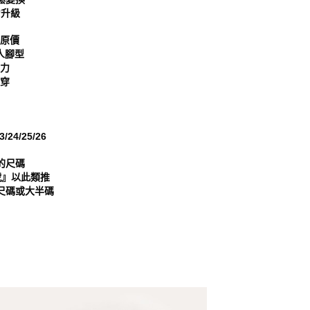
核予不同之上限額度；若仍有額度不足之情形，本公司將視審查
力升級
用戶進行身份認證。
一人註冊多個帳號或使用他人資訊註冊。若發現惡意使用之情
復原價
科技股份有限公司將有權停止該用戶之使用額度並採取法律行
人腳型
費力
鞋穿
24/25/26
的尺碼
號』以此類推
尺碼或大半碼