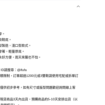
付款
穿。
軟鞋底。
型製造，淺口型款式。
y
穿著，輕量厚底。
水好方便，雨天來襲也不怕。
享後付
e ID請搜尋：@ifufa
FTEE先享後付」】
材積限制，訂單超過1200元或3雙鞋請使用宅配或拆單訂
先享後付是「在收到商品之後才付款」的支付方式。 讓您購物簡單
心！
：不需註冊會員、不需綁卡、不需儲值。
告僅供初步參考，如有尺寸或版型問題歡迎詢問線上客
：只要手機號碼，簡訊認證，即可結帳。
：先確認商品／服務後，再付款。
立現貨商品3天內出貨，預購商品約5-10天安排出貨（以
付款
EE先享後付」結帳流程】