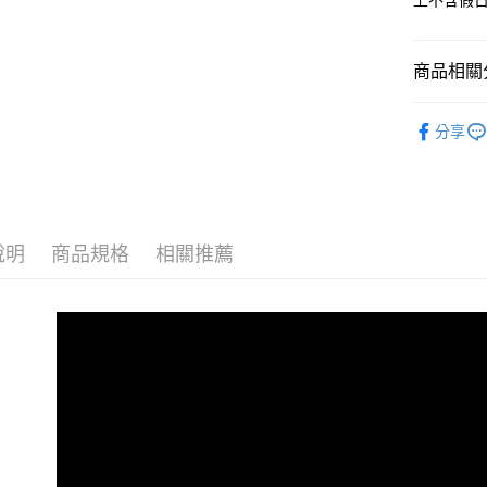
上不含假
每筆NT$7
１．於結帳
付」結帳
付款後 全
２．訂單
商品相關分
３．收到繳
每筆NT$7
／ATM／
※ 請注意
Men｜男
7-11 取
絡購買商品
分享
└ 依款式
先享後付
每筆NT$7
※ 交易是
└ 依顏色
是否繳費成
付款後 7-
付客戶支
每筆NT$7
新品上市
【注意事
說明
商品規格
相關推薦
❚ 限時清
新竹物流
１．透過由
交易，需
每筆NT$9
└ 依款式
求債權轉
２．關於
海外宅配
https://aft
３．未成
「AFTE
任。
４．使用「
即時審查
結果請求
５．嚴禁