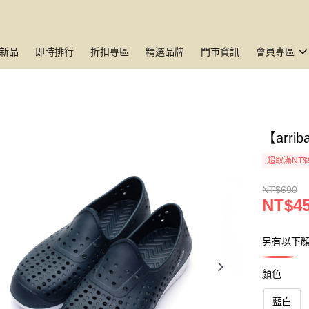
新品
即時排行
折扣專區
精選品牌
門市資訊
會員專區
【arr
超取滿NT$
NT$690
NT$4
另有以下
顏色
藍白