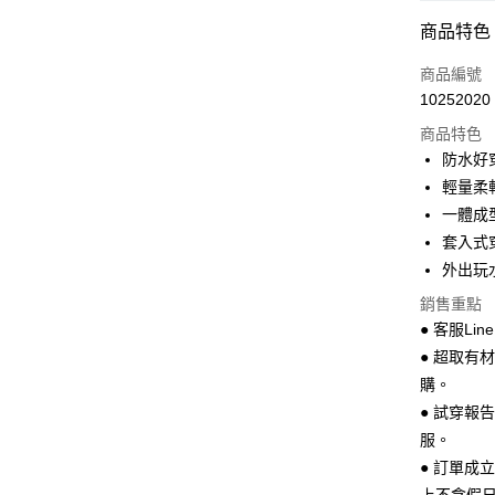
超商取貨
商品特色
LINE Pay
商品編號
Apple Pay
10252020
商品特色
街口支付
防水好
悠遊付
輕量柔
一體成
Google Pa
套入式
全盈+PAY
外出玩
AFTEE先
銷售重點
相關說明
● 客服Lin
【關於「A
● 超取有
ATM付款
AFTEE
購。
便利好安
１．簡單
● 試穿報
２．便利
運送方式
服。
３．安心
● 訂單成
全家 取貨
【「AFT