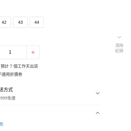
42
43
44
清除
紀錄
預計 7 個工作天出貨
不適用折價券
送方式
999免運
次付款
樂跑