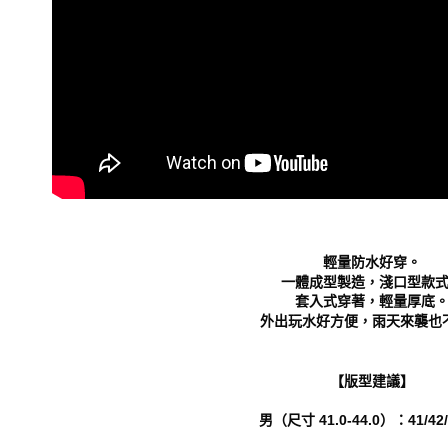
形，恩沛
動。
輕量防水好穿。
一體成型製造，淺口型款
套入式穿著，輕量厚底
外出玩水好方便，雨天來襲也
【版型建議】
男（尺寸 41.0-44.0）：41/42/