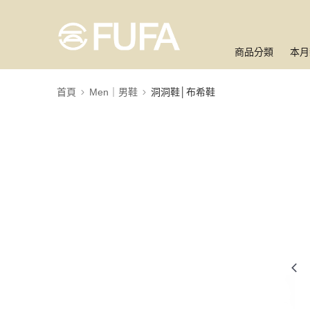
商品分類
本月
首頁
Men｜男鞋
洞洞鞋│布希鞋