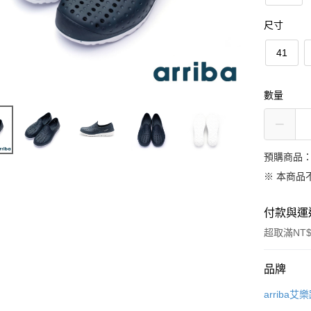
尺寸
41
數量
預購商品：
※ 本商品
付款與運
超取滿NT$
付款方式
品牌
信用卡一
arriba艾