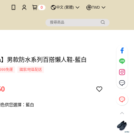
0
中文 (繁體)
TWD
iba】男款防水系列百搭懶人鞋-藍白
999免運
國家/地區配送
50
顏色供您選擇：藍白