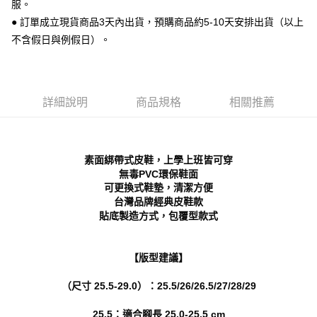
每筆NT$70，滿NT$999(含以上)免運費
服。
【「AFTEE先享後付」結帳流程】
１．於結帳方式選擇「AFTEE先享後付」後，將跳轉至「AFTEE先享後付」
● 訂單成立現貨商品3天內出貨，預購商品約5-10天安排出貨（以上
付款後 全家取貨
結帳頁面，進行簡訊認證並確認金額後，即可完成結帳。
不含假日與例假日）。
２．訂單成立數日內，您將收到繳費通知簡訊。
每筆NT$70，滿NT$999(含以上)免運費
３．收到繳費通知簡訊後14天內，點擊此簡訊中的連結，可透過四大超商／
ATM／網路銀行／等多元方式進行付款，方視為交易完成。
7-11 取貨付款
※ 請注意：結帳手續完成當下不需立刻繳費，但若您需要取消訂單，請聯絡
每筆NT$70，滿NT$999(含以上)免運費
購買商品的店家。未經商家同意取消之訂單仍視為有效，需透過AFTEE先享
詳細說明
商品規格
相關推薦
後付繳納相關費用。
付款後 7-11取貨
※ 交易是否成功請以「AFTEE先享後付 」之結帳頁面顯示為準，若有關於
是否繳費成功／繳費後需取消欲退款等相關疑問，請聯繫「AFTEE先享後付
每筆NT$70，滿NT$999(含以上)免運費
客戶支援中心」
https://netprotections.freshdesk.com/support/home
素面綁帶式皮鞋，上學上班皆可穿
新竹物流宅配
【注意事項】
無毒PVC環保鞋面
１．透過由恩沛科技股份有限公司提供之「AFTEE先享後付」服務完成之交
每筆NT$90，滿NT$999(含以上)免運費
可更換式鞋墊，清潔方便
易，需依本服務之必要範圍內提供個人資料，並將交易相關給付款項請求債
台灣品牌經典皮鞋款
權轉讓予恩沛科技股份有限公司。
海外宅配
查看運費
貼底製造方式，包覆型款式
２．關於個人資料處理事宜，請瀏覽以下網址：
https://aftee.tw/terms/#terms3
３．未成年的使用者請事先徵得法定代理人或監護人之同意方可使用
【版型建議】
「AFTEE先享後付」，若未經同意申辦者引起之損失，本公司不負相關責
任。
（尺寸 25.5-29.0）：25.5/26/26.5/27/28/29
４．使用「AFTEE先享後付」時，將依據個別帳號之用戶狀況，依本公司即
時審查核予不同之上限額度；若仍有額度不足之情形，本公司將視審查結果
請求用戶進行身份認證。
25.5：適合腳長 25.0-25.5 cm