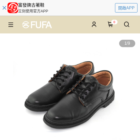
富發牌古著鞋
開啟APP
立刻使用官方APP
0
1
/
9