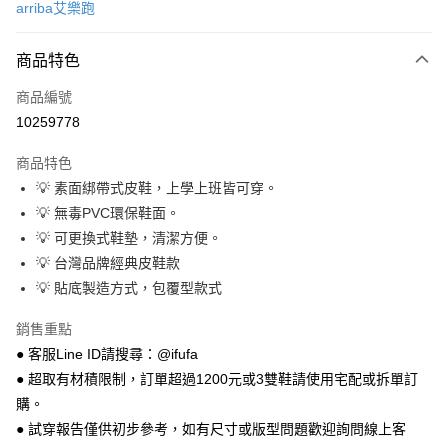
arriba艾樂跑
超商取貨付款
商品特色
LINE Pay
商品編號
Apple Pay
10259778
街口支付
商品特色
悠遊付
💡 素面綁帶式皮鞋，上學上班皆可穿。
Google Pay
💡 無毒PVC環保鞋面。
💡 可更換式鞋墊，清潔方便。
全盈+PAY
💡 台灣品牌經典皮鞋款
AFTEE先享後付
💡 貼底製造方式，包覆型款式
相關說明
銷售重點
【關於「AFTEE先享後付」】
ATM付款
AFTEE先享後付是「在收到商品之後才付款」的支付方式。 讓您購物簡單
● 客服Line ID請搜尋：@ifufa
便利好安心！
● 超取有材積限制，訂單超過1200元或3雙鞋請使用宅配或拆單訂
１．簡單：不需註冊會員、不需綁卡、不需儲值。
運送方式
２．便利：只要手機號碼，簡訊認證，即可結帳。
購。
３．安心：先確認商品／服務後，再付款。
全家 取貨付款
● 試穿報告僅供初步參考，如有尺寸或版型問題歡迎詢問線上客