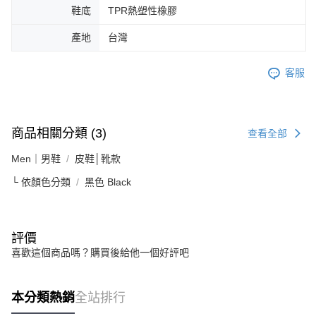
鞋底
TPR熱塑性橡膠
產地
台灣
客服
商品相關分類 (3)
查看全部
Men｜男鞋
皮鞋│靴款
└ 依顏色分類
黑色 Black
評價
喜歡這個商品嗎？購買後給他一個好評吧
本分類熱銷
全站排行