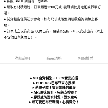
● 客服Line ID請搜尋：@ifufa
相關說明
● 超取有材積限制，訂單超過1200元或3雙鞋請使用宅配或拆單訂
【關於「AFTEE先享後付」】
購。
ATM付款
AFTEE先享後付是「在收到商品之後才付款」的支付方式。 讓您購物簡單
便利好安心！
● 試穿報告僅供初步參考，如有尺寸或版型問題歡迎詢問線上客
１．簡單：不需註冊會員、不需綁卡、不需儲值。
服。
運送方式
２．便利：只要手機號碼，簡訊認證，即可結帳。
● 訂單成立現貨商品3天內出貨，預購商品約5-10天安排出貨（以上
３．安心：先確認商品／服務後，再付款。
全家 取貨付款
不含假日與例假日）。
每筆NT$70，滿NT$999(含以上)免運費
【「AFTEE先享後付」結帳流程】
１．於結帳方式選擇「AFTEE先享後付」後，將跳轉至「AFTEE先享後付」
付款後 全家取貨
結帳頁面，進行簡訊認證並確認金額後，即可完成結帳。
２．訂單成立數日內，您將收到繳費通知簡訊。
每筆NT$70，滿NT$999(含以上)免運費
３．收到繳費通知簡訊後14天內，點擊此簡訊中的連結，可透過四大超商／
詳細說明
商品規格
相關推薦
ATM／網路銀行／等多元方式進行付款，方視為交易完成。
7-11 取貨付款
※ 請注意：結帳手續完成當下不需立刻繳費，但若您需要取消訂單，請聯絡
每筆NT$70，滿NT$999(含以上)免運費
購買商品的店家。未經商家同意取消之訂單仍視為有效，需透過AFTEE先享
後付繳納相關費用。
▸ MIT台灣製造，100%實品拍攝
付款後 7-11取貨
※ 交易是否成功請以「AFTEE先享後付 」之結帳頁面顯示為準，若有關於
▸ BOBDOG巴布豆官方授權
是否繳費成功／繳費後需取消欲退款等相關疑問，請聯繫「AFTEE先享後付
每筆NT$70，滿NT$999(含以上)免運費
▸ 萌親子款！寶貝媽咪的最愛
客戶支援中心」
https://netprotections.freshdesk.com/support/home
▸ 貼心腳床設計，完美支撐腳丫
新竹物流宅配
【注意事項】
▸ 腳踩處防潑水材質，遇水速乾
１．透過由恩沛科技股份有限公司提供之「AFTEE先享後付」服務完成之交
每筆NT$90，滿NT$999(含以上)免運費
▸ 超可愛巴布豆鞋面，心情滿分！
易，需依本服務之必要範圍內提供個人資料，並將交易相關給付款項請求債