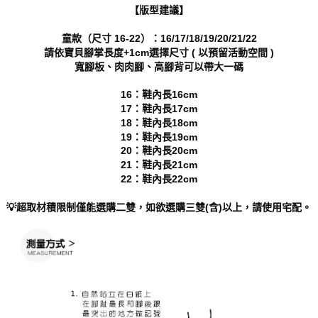
權轉讓予恩沛科技股份有限公司。
海外宅配
查看運費
【版型建議】
２．關於個人資料處理事宜，請瀏覽以下網址：
https://aftee.tw/terms/#terms3
童款（尺寸 16-22）：16/17/18/19/20/21/22
３．未成年的使用者請事先徵得法定代理人或監護人之同意方可使用
請依寶貝腳掌長度+1cm選擇尺寸 ( 以預留活動空間 )
「AFTEE先享後付」，若未經同意申辦者引起之損失，本公司不負相關責
寬腳板、肉肉腳、高腳背可以帶大一碼
任。
４．使用「AFTEE先享後付」時，將依據個別帳號之用戶狀況，依本公司即
16：鞋內長16cm
時審查核予不同之上限額度；若仍有額度不足之情形，本公司將視審查結果
請求用戶進行身份認證。
17：鞋內長17cm
５．嚴禁一人註冊多個帳號或使用他人資訊註冊。若發現惡意使用之情形，
18：鞋內長18cm
恩沛科技股份有限公司將有權停止該用戶之使用額度並採取法律行動。
19：鞋內長19cm
20：鞋內長20cm
21：鞋內長21cm
22：鞋內長22cm
💡超取材積限制僅能選購二雙，如欲選購三雙(含)以上，請使用宅配。