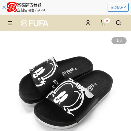
富發牌古著鞋
開啟APP
立刻使用官方APP
0
1
/
6