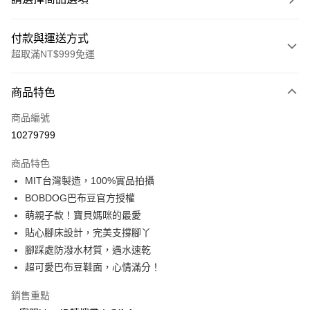
付款與運送方式
超取滿NT$999免運
付款方式
商品特色
信用卡一次付款
商品編號
超商取貨付款
10279799
LINE Pay
商品特色
Apple Pay
MIT台灣製造，100%實品拍攝
BOBDOG巴布豆官方授權
街口支付
萌親子款！寶貝媽咪的最愛
悠遊付
貼心腳床設計，完美支撐腳丫
腳踩處防潑水材質，遇水速乾
Google Pay
超可愛巴布豆鞋面，心情滿分！
全盈+PAY
銷售重點
AFTEE先享後付