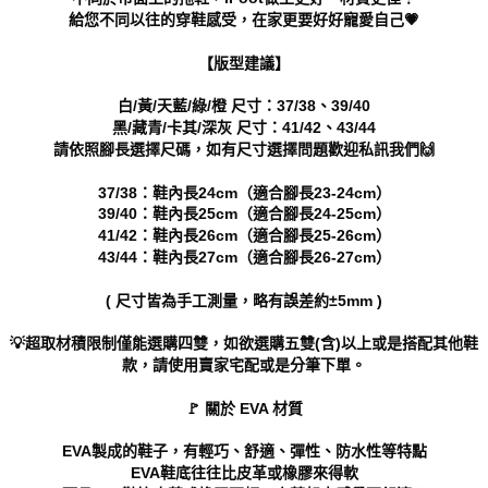
https://aftee.tw/terms/#terms3
給您不同以往的穿鞋感受，在家更要好好寵愛自己💗
３．未成年的使用者請事先徵得法定代理人或監護人之同意方可使用
「AFTEE先享後付」，若未經同意申辦者引起之損失，本公司不負相關責
【版型建議】
任。
４．使用「AFTEE先享後付」時，將依據個別帳號之用戶狀況，依本公司即
白/黃/天藍/綠/橙 尺寸：37/38、39/40
時審查核予不同之上限額度；若仍有額度不足之情形，本公司將視審查結果
黑/藏青/卡其/深灰 尺寸：41/42、43/44
請求用戶進行身份認證。
請依照腳長選擇尺碼，如有尺寸選擇問題歡迎私訊我們🙌
５．嚴禁一人註冊多個帳號或使用他人資訊註冊。若發現惡意使用之情形，
恩沛科技股份有限公司將有權停止該用戶之使用額度並採取法律行動。
37/38：鞋內長24cm（適合腳長23-24cm）
39/40：鞋內長25cm（適合腳長24-25cm）
41/42：鞋內長26cm（適合腳長25-26cm）
43/44：鞋內長27cm（適合腳長26-27cm）
( 尺寸皆為手工測量，略有誤差約±5mm )
💡超取材積限制僅能選購四雙，如欲選購五雙(含)以上或是搭配其他鞋
款，請使用賣家宅配或是分筆下單。
🚩 關於 EVA 材質
EVA製成的鞋子，有輕巧、舒適、彈性、防水性等特點
EVA鞋底往往比皮革或橡膠來得軟