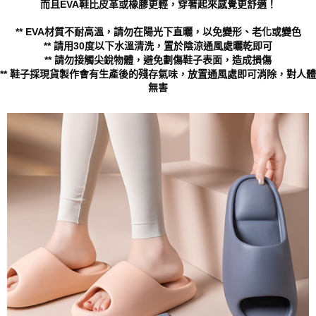
而且EVA鞋比皮革或橡膠更輕，穿著起來感覺更舒適！
** EVA材質不耐高溫，請勿在陽光下直曬，以免變形、老化或變色
** 請用30度以下水溫清洗，置於陰涼通風處曬乾即可
** 請勿接觸尖銳物體，避免劃傷鞋子表面，造成損傷
** 鞋子採現貨製作會有生產後的殘存氣味，放置通風處即可消除，對人體
無害