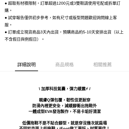
● 超取有材積限制，訂單超過1200元或3雙鞋請使用宅配或拆單訂
【關於「AFTEE先享後付」】
ATM付款
AFTEE先享後付是「在收到商品之後才付款」的支付方式。 讓您購物簡單
購。
便利好安心！
● 試穿報告僅供初步參考，如有尺寸或版型問題歡迎詢問線上客
１．簡單：不需註冊會員、不需綁卡、不需儲值。
運送方式
２．便利：只要手機號碼，簡訊認證，即可結帳。
服。
３．安心：先確認商品／服務後，再付款。
全家 取貨付款
● 訂單成立現貨商品3天內出貨，預購商品約5-10天安排出貨（以上
每筆NT$70，滿NT$999(含以上)免運費
不含假日與例假日）。
【「AFTEE先享後付」結帳流程】
１．於結帳方式選擇「AFTEE先享後付」後，將跳轉至「AFTEE先享後付」
付款後 全家取貨
結帳頁面，進行簡訊認證並確認金額後，即可完成結帳。
２．訂單成立數日內，您將收到繳費通知簡訊。
每筆NT$70，滿NT$999(含以上)免運費
３．收到繳費通知簡訊後14天內，點擊此簡訊中的連結，可透過四大超商／
詳細說明
商品規格
相關推薦
ATM／網路銀行／等多元方式進行付款，方視為交易完成。
7-11 取貨付款
※ 請注意：結帳手續完成當下不需立刻繳費，但若您需要取消訂單，請聯絡
每筆NT$70，滿NT$999(含以上)免運費
購買商品的店家。未經商家同意取消之訂單仍視為有效，需透過AFTEE先享
後付繳納相關費用。
付款後 7-11取貨
※ 交易是否成功請以「AFTEE先享後付 」之結帳頁面顯示為準，若有關於
\ 加厚科技氣囊，彈力緩震⚡ /
是否繳費成功／繳費後需取消欲退款等相關疑問，請聯繫「AFTEE先享後付
每筆NT$70，滿NT$999(含以上)免運費
客戶支援中心」
https://netprotections.freshdesk.com/support/home
親膚Q彈包覆，韌性佳更耐穿
新竹物流宅配
防滑內裡更安全，減緩腳衝出拖鞋外
【注意事項】
一體成型EVA發泡製作，不易卡垢好清潔
１．透過由恩沛科技股份有限公司提供之「AFTEE先享後付」服務完成之交
每筆NT$90，滿NT$999(含以上)免運費
易，需依本服務之必要範圍內提供個人資料，並將交易相關給付款項請求債
低價拖鞋不是不貼合腳型，就是穿沒幾次就扁塌
權轉讓予恩沛科技股份有限公司。
海外宅配
查看運費
２．關於個人資料處理事宜，請瀏覽以下網址：
不同於市面上的拖鞋，iFoot做工更好、材質更佳！