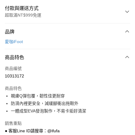
付款與運送方式
超取滿NT$999免運
付款方式
品牌
信用卡一次付款
愛咖iFoot
超商取貨付款
商品特色
LINE Pay
商品編號
Apple Pay
10313172
街口支付
商品特色
悠遊付
親膚Q彈包覆，韌性佳更耐穿
Google Pay
防滑內裡更安全，減緩腳衝出拖鞋外
一體成型EVA發泡製作，不易卡垢好清潔
全盈+PAY
銷售重點
AFTEE先享後付
● 客服Line ID請搜尋：@ifufa
相關說明