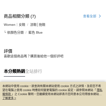
商品相關分類 (7)
查看全部
Women｜女鞋
涼鞋│拖鞋
└ 依顏色分類
藍色 Blue
評價
喜歡這個商品嗎？購買後給他一個好評吧
本分類熱銷
全站排行
本網站中使用 cookie，欲查詢有關本網站使用 cookie 方式之詳情，及若您不希
熱門標籤
望在電腦上使用 cookie 時應如何變更電腦的 cookie 設定，請參閱本網站「
隱私
權條款
」之 Cookie 聲明。您繼續使用本網站即表示您同意本公司得按本網站使
用條款之 Cookie 聲明使用 cookie。
了解更多 >