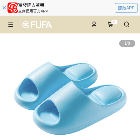
富發牌古著鞋
開啟APP
立刻使用官方APP
0
1
/
8