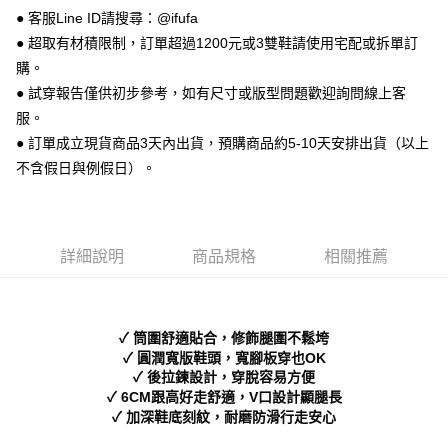
便利好安心！
● 客服Line ID請搜尋：@ifufa
１．簡單：不需註冊會員、不需綁卡、不需儲值。
運送方式
２．便利：只要手機號碼，簡訊認證，即可結帳。
● 超取有材積限制，訂單超過1200元或3雙鞋請使用宅配或拆單訂
３．安心：先確認商品／服務後，再付款。
全家 取貨付款
購。
每筆NT$70，滿NT$999(含以上)免運費
● 試穿報告僅供初步參考，如有尺寸或版型問題歡迎詢問線上客
【「AFTEE先享後付」結帳流程】
１．於結帳方式選擇「AFTEE先享後付」後，將跳轉至「AFTEE先享後付」
服。
付款後 全家取貨
結帳頁面，進行簡訊認證並確認金額後，即可完成結帳。
● 訂單成立現貨商品3天內出貨，預購商品約5-10天安排出貨（以上
２．訂單成立數日內，您將收到繳費通知簡訊。
每筆NT$70，滿NT$999(含以上)免運費
不含假日與例假日）。
３．收到繳費通知簡訊後14天內，點擊此簡訊中的連結，可透過四大超商／
ATM／網路銀行／等多元方式進行付款，方視為交易完成。
7-11 取貨付款
※ 請注意：結帳手續完成當下不需立刻繳費，但若您需要取消訂單，請聯絡
每筆NT$70，滿NT$999(含以上)免運費
購買商品的店家。未經商家同意取消之訂單仍視為有效，需透過AFTEE先享
後付繳納相關費用。
詳細說明
商品規格
相關推薦
付款後 7-11取貨
※ 交易是否成功請以「AFTEE先享後付 」之結帳頁面顯示為準，若有關於
是否繳費成功／繳費後需取消欲退款等相關疑問，請聯繫「AFTEE先享後付
每筆NT$70，滿NT$999(含以上)免運費
客戶支援中心」
https://netprotections.freshdesk.com/support/home
新竹物流宅配
【注意事項】
✓ 筒圍舒適貼合，修飾腿圍不鬆垮
１．透過由恩沛科技股份有限公司提供之「AFTEE先享後付」服務完成之交
每筆NT$90，滿NT$999(含以上)免運費
✓ 圓潤寬版鞋頭，寬腳板穿也OK
易，需依本服務之必要範圍內提供個人資料，並將交易相關給付款項請求債
✓ 後拉鍊設計，穿脫容易方便
權轉讓予恩沛科技股份有限公司。
海外宅配
查看運費
✓ 6CM跟高好走舒適，V口設計顯腿長
２．關於個人資料處理事宜，請瀏覽以下網址：
✓ 加深鞋底刻紋，耐磨防滑行走安心
https://aftee.tw/terms/#terms3
３．未成年的使用者請事先徵得法定代理人或監護人之同意方可使用