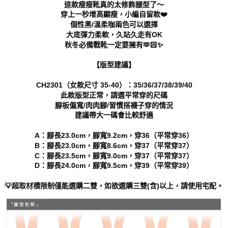
「AFTEE先享後付」，若未經同意申辦者引起之損失，本公司不負相關責
這款瘦瘦靴真的太修飾腿型了～
任。
穿上一秒增高顯瘦，小編自留款❤️
４．使用「AFTEE先享後付」時，將依據個別帳號之用戶狀況，依本公司即
個性黑/溫柔咖兩色可以選擇
時審查核予不同之上限額度；若仍有額度不足之情形，本公司將視審查結果
大底彈力柔軟，久站久走有OK
請求用戶進行身份認證。
秋冬必備戰靴一定要擁有🫶🏻✨
５．嚴禁一人註冊多個帳號或使用他人資訊註冊。若發現惡意使用之情形，
恩沛科技股份有限公司將有權停止該用戶之使用額度並採取法律行動。
【版型建議】
CH2301（女款尺寸 35-40）：35/36/37/38/39/40
此款版型正常，請選平常穿的尺碼
腳板偏寬/肉肉腳/習慣搭襪子穿的情況
建議帶大一碼會比較舒適
A：腳長23.0cm，腳寬9.2cm，穿36（平常穿36）
B：腳長23.0cm，腳寬8.6cm，穿37（平常穿37）
C：腳長23.5cm，腳寬9.0cm，穿37（平常穿37）
D：腳長24.0cm，腳寬9.5cm，穿39（平常穿39）
💡超取材積限制僅能選購二雙，如欲選購三雙(含)以上，請使用宅配。