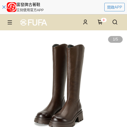
富發牌古著鞋
開啟APP
立刻使用官方APP
0
1
/
5