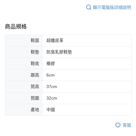
顯示電腦版詳細說明
商品規格
鞋面
超纖皮革
鞋墊
防臭乳膠鞋墊
鞋底
橡膠
跟高
6cm
筒高
37cm
筒圍
32cm
產地
中國
客服