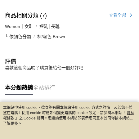
商品相關分類 (7)
查看全部
Women｜女鞋
短靴│長靴
└ 依顏色分類
棕/咖色 Brown
評價
喜歡這個商品嗎？購買後給他一個好評吧
本分類熱銷
全站排行
本網站中使用 cookie，欲查詢有關本網站使用 cookie 方式之詳情，及若您不希
熱門標籤
望在電腦上使用 cookie 時應如何變更電腦的 cookie 設定，請參閱本網站「
隱私
權條款
」之 Cookie 聲明。您繼續使用本網站即表示您同意本公司得按本網站使
用條款之 Cookie 聲明使用 cookie。
了解更多 >