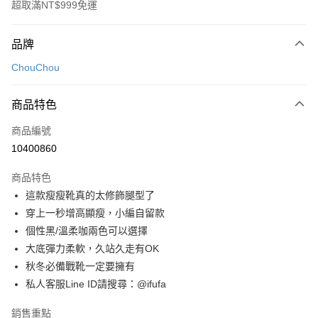
超取滿NT$999免運
付款方式
品牌
信用卡一次付款
ChouChou
超商取貨付款
商品特色
LINE Pay
商品編號
Apple Pay
10400860
街口支付
商品特色
悠遊付
這款瘦瘦靴真的太修飾腿型了
Google Pay
穿上一秒增高顯瘦，小編自留款
個性黑/溫柔咖兩色可以選擇
全盈+PAY
大底彈力柔軟，久站久走有OK
AFTEE先享後付
秋冬必備戰靴一定要擁有
相關說明
私人客服Line ID請搜尋：@ifufa
【關於「AFTEE先享後付」】
ATM付款
AFTEE先享後付是「在收到商品之後才付款」的支付方式。 讓您購物簡單
銷售重點