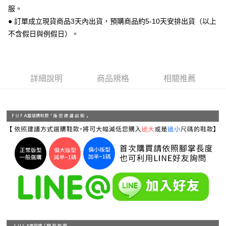
運送方式
２．便利：只要手機號碼，簡訊認證，即可結帳。
服。
３．安心：先確認商品／服務後，再付款。
全家 取貨付款
● 訂單成立現貨商品3天內出貨，預購商品約5-10天安排出貨（以上
每筆NT$70，滿NT$999(含以上)免運費
不含假日與例假日）。
【「AFTEE先享後付」結帳流程】
１．於結帳方式選擇「AFTEE先享後付」後，將跳轉至「AFTEE先享後付」
付款後 全家取貨
結帳頁面，進行簡訊認證並確認金額後，即可完成結帳。
２．訂單成立數日內，您將收到繳費通知簡訊。
每筆NT$70，滿NT$999(含以上)免運費
３．收到繳費通知簡訊後14天內，點擊此簡訊中的連結，可透過四大超商／
詳細說明
商品規格
相關推薦
ATM／網路銀行／等多元方式進行付款，方視為交易完成。
7-11 取貨付款
※ 請注意：結帳手續完成當下不需立刻繳費，但若您需要取消訂單，請聯絡
每筆NT$70，滿NT$999(含以上)免運費
購買商品的店家。未經商家同意取消之訂單仍視為有效，需透過AFTEE先享
後付繳納相關費用。
付款後 7-11取貨
※ 交易是否成功請以「AFTEE先享後付 」之結帳頁面顯示為準，若有關於
是否繳費成功／繳費後需取消欲退款等相關疑問，請聯繫「AFTEE先享後付
每筆NT$70，滿NT$999(含以上)免運費
客戶支援中心」
https://netprotections.freshdesk.com/support/home
新竹物流宅配
【注意事項】
１．透過由恩沛科技股份有限公司提供之「AFTEE先享後付」服務完成之交
每筆NT$90，滿NT$999(含以上)免運費
易，需依本服務之必要範圍內提供個人資料，並將交易相關給付款項請求債
權轉讓予恩沛科技股份有限公司。
海外宅配
查看運費
２．關於個人資料處理事宜，請瀏覽以下網址：
https://aftee.tw/terms/#terms3
３．未成年的使用者請事先徵得法定代理人或監護人之同意方可使用
「AFTEE先享後付」，若未經同意申辦者引起之損失，本公司不負相關責
任。