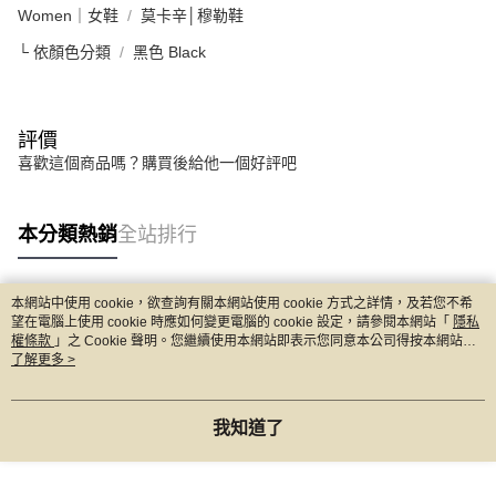
Women｜女鞋
莫卡辛│穆勒鞋
└ 依顏色分類
黑色 Black
評價
喜歡這個商品嗎？購買後給他一個好評吧
本分類熱銷
全站排行
本網站中使用 cookie，欲查詢有關本網站使用 cookie 方式之詳情，及若您不希
熱門標籤
望在電腦上使用 cookie 時應如何變更電腦的 cookie 設定，請參閱本網站「
隱私
權條款
」之 Cookie 聲明。您繼續使用本網站即表示您同意本公司得按本網站使
用條款之 Cookie 聲明使用 cookie。
了解更多 >
我知道了