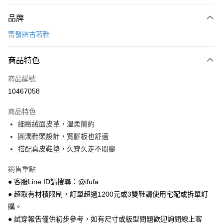
付款方式
品牌
信用卡一次付款
富發牌古著鞋
超商取貨付款
商品特色
LINE Pay
商品編號
Apple Pay
10467058
街口支付
商品特色
悠遊付
細緻絨面皮革，溫柔簡約
Google Pay
圓潤鞋頭設計，寬腳板也舒適
搭配真皮鞋墊，久穿久走不悶腳
全盈+PAY
銷售重點
AFTEE先享後付
● 客服Line ID請搜尋：@ifufa
相關說明
● 超取有材積限制，訂單超過1200元或3雙鞋請使用宅配或拆單訂
【關於「AFTEE先享後付」】
ATM付款
AFTEE先享後付是「在收到商品之後才付款」的支付方式。 讓您購物簡單
購。
便利好安心！
● 試穿報告僅供初步參考，如有尺寸或版型問題歡迎詢問線上客
１．簡單：不需註冊會員、不需綁卡、不需儲值。