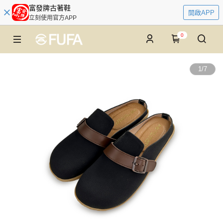
富發牌古著鞋
開啟APP
立刻使用官方APP
0
1
/
7