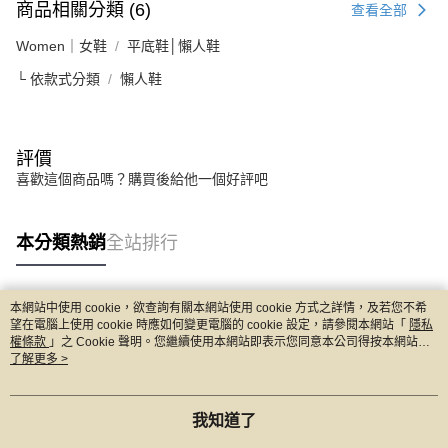
商品相關分類 (6)
查看全部
Women｜女鞋
平底鞋│懶人鞋
└ 依款式分類
懶人鞋
評價
喜歡這個商品嗎？購買後給他一個好評吧
本分類熱銷
全站排行
本網站中使用 cookie，欲查詢有關本網站使用 cookie 方式之詳情，及若您不希
熱門標籤
望在電腦上使用 cookie 時應如何變更電腦的 cookie 設定，請參閱本網站「
隱私
權條款
」之 Cookie 聲明。您繼續使用本網站即表示您同意本公司得按本網站使
用條款之 Cookie 聲明使用 cookie。
了解更多 >
我知道了