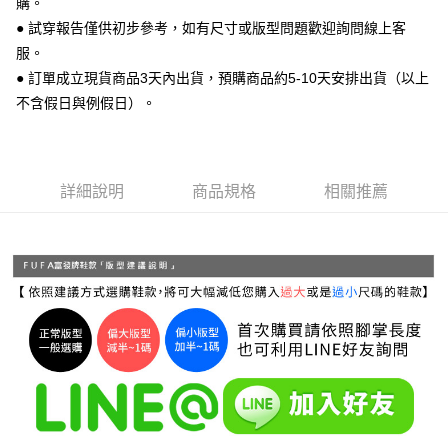
購。
便利好安心！
● 試穿報告僅供初步參考，如有尺寸或版型問題歡迎詢問線上客
１．簡單：不需註冊會員、不需綁卡、不需儲值。
運送方式
２．便利：只要手機號碼，簡訊認證，即可結帳。
服。
３．安心：先確認商品／服務後，再付款。
全家 取貨付款
● 訂單成立現貨商品3天內出貨，預購商品約5-10天安排出貨（以上
每筆NT$70，滿NT$999(含以上)免運費
不含假日與例假日）。
【「AFTEE先享後付」結帳流程】
１．於結帳方式選擇「AFTEE先享後付」後，將跳轉至「AFTEE先享後付」
付款後 全家取貨
結帳頁面，進行簡訊認證並確認金額後，即可完成結帳。
２．訂單成立數日內，您將收到繳費通知簡訊。
每筆NT$70，滿NT$999(含以上)免運費
３．收到繳費通知簡訊後14天內，點擊此簡訊中的連結，可透過四大超商／
詳細說明
商品規格
相關推薦
ATM／網路銀行／等多元方式進行付款，方視為交易完成。
7-11 取貨付款
※ 請注意：結帳手續完成當下不需立刻繳費，但若您需要取消訂單，請聯絡
每筆NT$70，滿NT$999(含以上)免運費
購買商品的店家。未經商家同意取消之訂單仍視為有效，需透過AFTEE先享
後付繳納相關費用。
付款後 7-11取貨
※ 交易是否成功請以「AFTEE先享後付 」之結帳頁面顯示為準，若有關於
是否繳費成功／繳費後需取消欲退款等相關疑問，請聯繫「AFTEE先享後付
每筆NT$70，滿NT$999(含以上)免運費
客戶支援中心」
https://netprotections.freshdesk.com/support/home
新竹物流宅配
【注意事項】
１．透過由恩沛科技股份有限公司提供之「AFTEE先享後付」服務完成之交
每筆NT$90，滿NT$999(含以上)免運費
易，需依本服務之必要範圍內提供個人資料，並將交易相關給付款項請求債
權轉讓予恩沛科技股份有限公司。
海外宅配
查看運費
２．關於個人資料處理事宜，請瀏覽以下網址：
https://aftee.tw/terms/#terms3
３．未成年的使用者請事先徵得法定代理人或監護人之同意方可使用