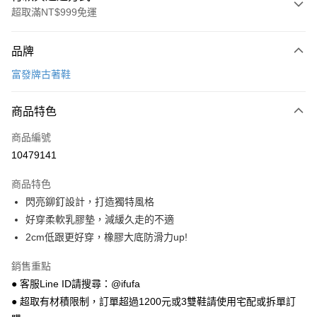
超取滿NT$999免運
付款方式
品牌
信用卡一次付款
富發牌古著鞋
超商取貨付款
商品特色
LINE Pay
商品編號
Apple Pay
10479141
街口支付
商品特色
悠遊付
閃亮鉚釘設計，打造獨特風格
Google Pay
好穿柔軟乳膠墊，減緩久走的不適
2cm低跟更好穿，橡膠大底防滑力up!
全盈+PAY
銷售重點
AFTEE先享後付
● 客服Line ID請搜尋：@ifufa
相關說明
● 超取有材積限制，訂單超過1200元或3雙鞋請使用宅配或拆單訂
【關於「AFTEE先享後付」】
ATM付款
AFTEE先享後付是「在收到商品之後才付款」的支付方式。 讓您購物簡單