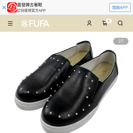
富發牌古著鞋
開啟APP
立刻使用官方APP
0
1
/
7