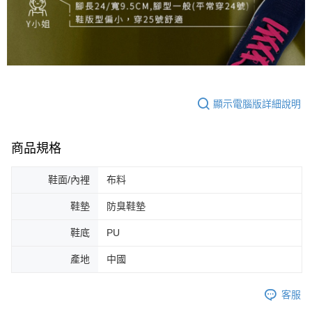
顯示電腦版詳細說明
商品規格
鞋面/內裡
布料
鞋墊
防臭鞋墊
鞋底
PU
產地
中國
客服