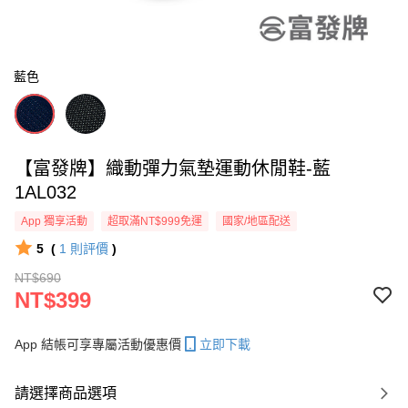
藍色
【富發牌】織動彈力氣墊運動休閒鞋-藍
1AL032
App 獨享活動
超取滿NT$999免運
國家/地區配送
5
(
1
則評價
)
NT$690
NT$399
App 結帳可享專屬活動優惠價
立即下載
請選擇商品選項