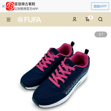
富發牌古著鞋
開啟APP
立刻使用官方APP
0
1
/
7