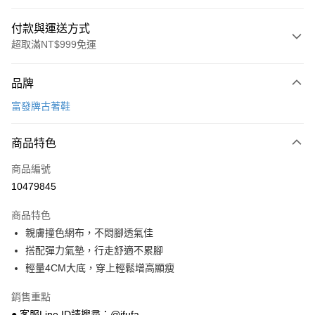
付款與運送方式
超取滿NT$999免運
付款方式
品牌
信用卡一次付款
富發牌古著鞋
超商取貨付款
商品特色
LINE Pay
商品編號
Apple Pay
10479845
街口支付
商品特色
悠遊付
親膚撞色網布，不悶腳透氣佳
Google Pay
搭配彈力氣墊，行走舒適不累腳
輕量4CM大底，穿上輕鬆增高顯瘦
全盈+PAY
銷售重點
AFTEE先享後付
● 客服Line ID請搜尋：@ifufa