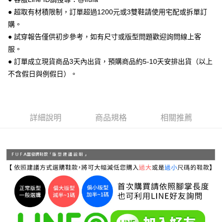
相關說明
● 超取有材積限制，訂單超過1200元或3雙鞋請使用宅配或拆單訂
【關於「AFTEE先享後付」】
ATM付款
AFTEE先享後付是「在收到商品之後才付款」的支付方式。 讓您購物簡單
購。
便利好安心！
● 試穿報告僅供初步參考，如有尺寸或版型問題歡迎詢問線上客
１．簡單：不需註冊會員、不需綁卡、不需儲值。
運送方式
２．便利：只要手機號碼，簡訊認證，即可結帳。
服。
３．安心：先確認商品／服務後，再付款。
全家 取貨付款
● 訂單成立現貨商品3天內出貨，預購商品約5-10天安排出貨（以上
每筆NT$70，滿NT$999(含以上)免運費
不含假日與例假日）。
【「AFTEE先享後付」結帳流程】
１．於結帳方式選擇「AFTEE先享後付」後，將跳轉至「AFTEE先享後付」
付款後 全家取貨
結帳頁面，進行簡訊認證並確認金額後，即可完成結帳。
２．訂單成立數日內，您將收到繳費通知簡訊。
每筆NT$70，滿NT$999(含以上)免運費
３．收到繳費通知簡訊後14天內，點擊此簡訊中的連結，可透過四大超商／
詳細說明
商品規格
相關推薦
ATM／網路銀行／等多元方式進行付款，方視為交易完成。
7-11 取貨付款
※ 請注意：結帳手續完成當下不需立刻繳費，但若您需要取消訂單，請聯絡
每筆NT$70，滿NT$999(含以上)免運費
購買商品的店家。未經商家同意取消之訂單仍視為有效，需透過AFTEE先享
後付繳納相關費用。
付款後 7-11取貨
※ 交易是否成功請以「AFTEE先享後付 」之結帳頁面顯示為準，若有關於
是否繳費成功／繳費後需取消欲退款等相關疑問，請聯繫「AFTEE先享後付
每筆NT$70，滿NT$999(含以上)免運費
客戶支援中心」
https://netprotections.freshdesk.com/support/home
新竹物流宅配
【注意事項】
１．透過由恩沛科技股份有限公司提供之「AFTEE先享後付」服務完成之交
每筆NT$90，滿NT$999(含以上)免運費
易，需依本服務之必要範圍內提供個人資料，並將交易相關給付款項請求債
權轉讓予恩沛科技股份有限公司。
海外宅配
查看運費