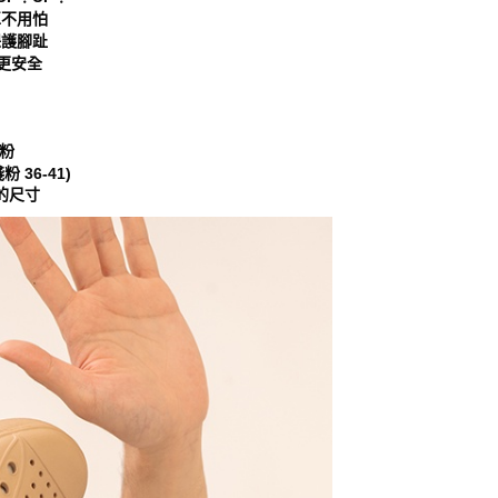
車不用怕
保護腳趾
更安全
淺粉
淺粉 36-41)
的尺寸