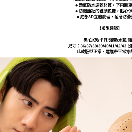
🔸透氣防水速乾材質，下雨騎
🔸防踢護趾的鞋頭包覆，貼心
🔸底部3D立體紋理，耐磨防滑
【版型建議】
黑/白/灰/卡其/淺黃/水藍/
尺寸：36/37/38/39/40/41/42/43 (
此款版型正常，建議帶平常穿