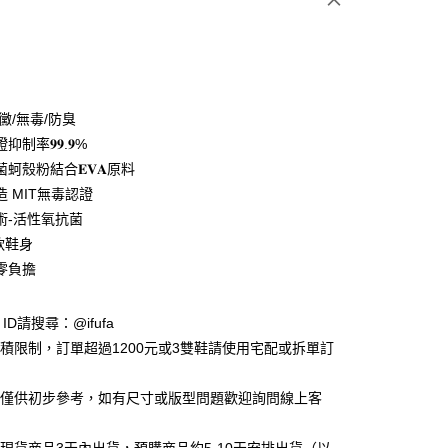
黴/無毒/防臭
制率𝟗𝟗.𝟗%
蚵殼粉結合𝐄𝐕𝐀原料
y
 MIT無毒認證
術-活性氧抗菌
軟鞋身
享後付
零負擔
FTEE先享後付」】
先享後付是「在收到商品之後才付款」的支付方式。 讓您購物簡單
e ID請搜尋：@ifufa
心！
：不需註冊會員、不需綁卡、不需儲值。
材積限制，訂單超過1200元或3雙鞋請使用宅配或拆單訂
：只要手機號碼，簡訊認證，即可結帳。
：先確認商品／服務後，再付款。
告僅供初步參考，如有尺寸或版型問題歡迎詢問線上客
付款
EE先享後付」結帳流程】
0，滿NT$999(含以上)免運費
方式選擇「AFTEE先享後付」後，將跳轉至「AFTEE先享後