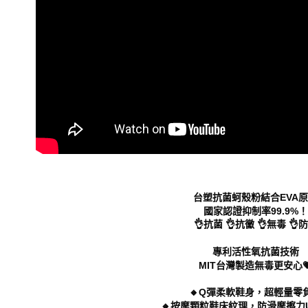
動。
台塑抗菌蚵殼粉結合EVA
國家認證抑制率99.9%！
👌抗菌 👌抗黴 👌無毒 👌
專利活性氧抗菌技術
MIT台灣製造無毒更安心
🔸Q彈柔軟鞋身，超輕量零
🔸按摩顆粒鞋床紋理，防滑摩擦力U