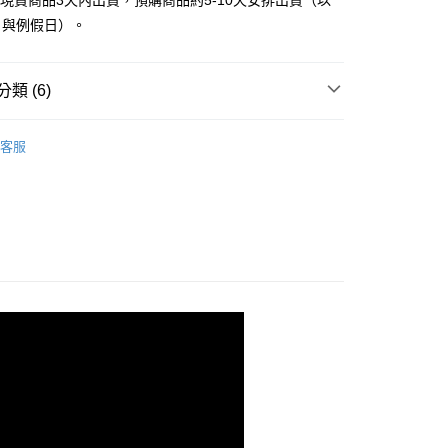
立現貨商品3天內出貨，預購商品約5-10天安排出貨（以
頁面，進行簡訊認證並確認金額後，即可完成結帳。
家取貨
成立數日內，您將收到繳費通知簡訊。
日與例假日）。
費通知簡訊後14天內，點擊此簡訊中的連結，可透過四大超商
0，滿NT$999(含以上)免運費
網路銀行／等多元方式進行付款，方視為交易完成。
：結帳手續完成當下不需立刻繳費，但若您需要取消訂單，請聯
貨付款
類 (6)
的店家。未經商家同意取消之訂單仍視為有效，需透過AFTEE
繳納相關費用。
0，滿NT$999(含以上)免運費
｜女鞋
洞洞鞋│布希鞋
否成功請以「AFTEE先享後付 」之結帳頁面顯示為準，若有關於
客服
功／繳費後需取消欲退款等相關疑問，請聯繫「AFTEE先享後
11取貨
分類
粉/桃色 Pink
援中心」
https://netprotections.freshdesk.com/support/home
0，滿NT$999(含以上)免運費
項】
宅配
恩沛科技股份有限公司提供之「AFTEE先享後付」服務完成之
典款式
依本服務之必要範圍內提供個人資料，並將交易相關給付款項請
0，滿NT$999(含以上)免運費
讓予恩沛科技股份有限公司。
備單品
個人資料處理事宜，請瀏覽以下網址：
查看運費
ee.tw/terms/#terms3
分類
洞洞鞋
年的使用者請事先徵得法定代理人或監護人之同意方可使用
E先享後付」，若未經同意申辦者引起之損失，本公司不負相關責
AFTEE先享後付」時，將依據個別帳號之用戶狀況，依本公司
核予不同之上限額度；若仍有額度不足之情形，本公司將視審查
用戶進行身份認證。
一人註冊多個帳號或使用他人資訊註冊。若發現惡意使用之情
科技股份有限公司將有權停止該用戶之使用額度並採取法律行