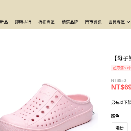
新品
即時排行
折扣專區
精選品牌
門市資訊
會員專區
【母子
超取滿NT$
NT$950
NT$6
另有以下
顏色
淺粉