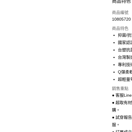
商品特色
LINE Pay
商品編號
Apple Pay
10805720
商品特色
街口支付
抑菌/抗
悠遊付
國家認證抑
台塑抗菌
Google Pa
台灣製造
全盈+PAY
專利技
Q彈柔
AFTEE先
超輕量
相關說明
【關於「A
銷售重點
ATM付款
AFTEE
● 客服Lin
便利好安
１．簡單
● 超取有
２．便利
運送方式
購。
３．安心
● 試穿報
全家 取貨
【「AFT
服。
每筆NT$7
１．於結帳