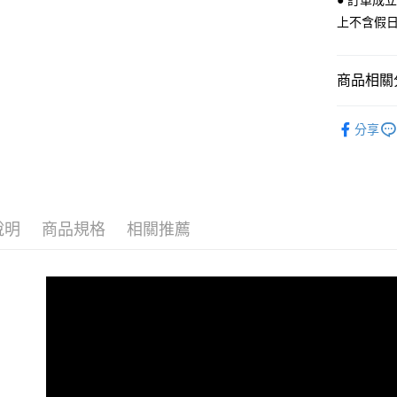
● 訂單成
付」結帳
付款後 全
２．訂單
上不含假
３．收到繳
每筆NT$7
／ATM／
※ 請注意
7-11 取
商品相關分
絡購買商品
先享後付
每筆NT$7
Women
※ 交易是
分享
是否繳費成
付款後 7-
└ 依顏色
付客戶支
每筆NT$7
新品上市
【注意事
新竹物流
１．透過由
❚ 日常經
交易，需
每筆NT$9
求債權轉
說明
商品規格
相關推薦
❚ 春夏必
２．關於
海外宅配
https://aft
└ 依款式
３．未成
「AFTE
任。
４．使用「
即時審查
結果請求
５．嚴禁
形，恩沛