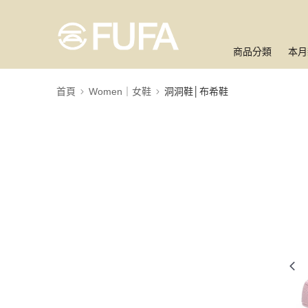
商品分類
本月
首頁
Women｜女鞋
洞洞鞋│布希鞋