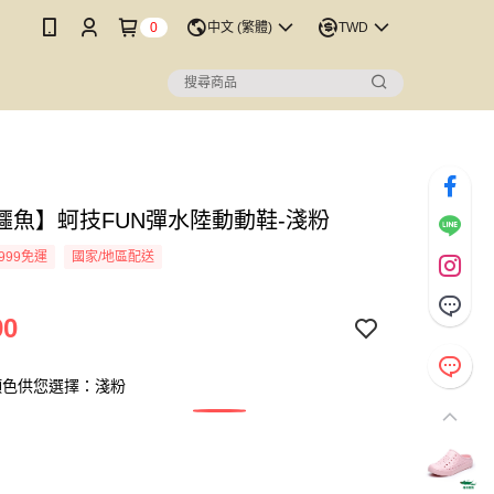
0
中文 (繁體)
TWD
鱷魚】蚵技FUN彈水陸動動鞋-淺粉
999免運
國家/地區配送
90
顏色供您選擇：淺粉