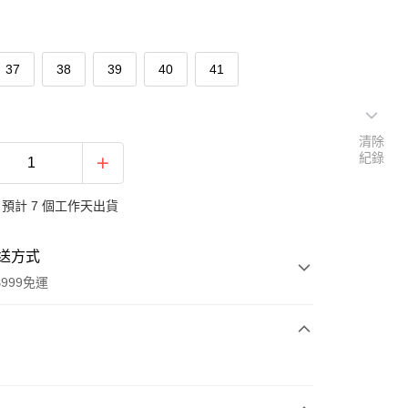
37
38
39
40
41
清除
紀錄
預計 7 個工作天出貨
送方式
999免運
次付款
付款