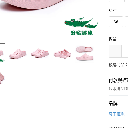
尺寸
36
數量
預購商品：
付款與運
超取滿NT$
付款方式
品牌
信用卡一
母子鱷魚
超商取貨