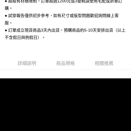
● 超取有材積限制，訂單超過1200元或3雙鞋請使用宅配或拆單訂
便利好安心！
購。
１．簡單：不需註冊會員、不需綁卡、不需儲值。
運送方式
２．便利：只要手機號碼，簡訊認證，即可結帳。
● 試穿報告僅供初步參考，如有尺寸或版型問題歡迎詢問線上客
３．安心：先確認商品／服務後，再付款。
全家 取貨付款
服。
每筆NT$70，滿NT$999(含以上)免運費
● 訂單成立現貨商品3天內出貨，預購商品約5-10天安排出貨（以上
【「AFTEE先享後付」結帳流程】
１．於結帳方式選擇「AFTEE先享後付」後，將跳轉至「AFTEE先享後付」
不含假日與例假日）。
付款後 全家取貨
結帳頁面，進行簡訊認證並確認金額後，即可完成結帳。
２．訂單成立數日內，您將收到繳費通知簡訊。
每筆NT$70，滿NT$999(含以上)免運費
３．收到繳費通知簡訊後14天內，點擊此簡訊中的連結，可透過四大超商／
ATM／網路銀行／等多元方式進行付款，方視為交易完成。
7-11 取貨付款
※ 請注意：結帳手續完成當下不需立刻繳費，但若您需要取消訂單，請聯絡
詳細說明
商品規格
相關推薦
每筆NT$70，滿NT$999(含以上)免運費
購買商品的店家。未經商家同意取消之訂單仍視為有效，需透過AFTEE先享
後付繳納相關費用。
付款後 7-11取貨
※ 交易是否成功請以「AFTEE先享後付 」之結帳頁面顯示為準，若有關於
是否繳費成功／繳費後需取消欲退款等相關疑問，請聯繫「AFTEE先享後付
每筆NT$70，滿NT$999(含以上)免運費
客戶支援中心」
https://netprotections.freshdesk.com/support/home
新竹物流宅配
【注意事項】
１．透過由恩沛科技股份有限公司提供之「AFTEE先享後付」服務完成之交
每筆NT$90，滿NT$999(含以上)免運費
易，需依本服務之必要範圍內提供個人資料，並將交易相關給付款項請求債
權轉讓予恩沛科技股份有限公司。
海外宅配
查看運費
２．關於個人資料處理事宜，請瀏覽以下網址：
https://aftee.tw/terms/#terms3
３．未成年的使用者請事先徵得法定代理人或監護人之同意方可使用