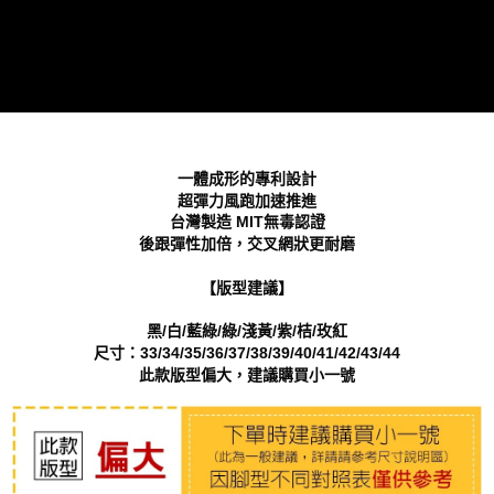
「AFTEE先享後付」，若未經同意申辦者引起之損失，本公司不負相關責
任。
４．使用「AFTEE先享後付」時，將依據個別帳號之用戶狀況，依本公司即
時審查核予不同之上限額度；若仍有額度不足之情形，本公司將視審查結果
請求用戶進行身份認證。
５．嚴禁一人註冊多個帳號或使用他人資訊註冊。若發現惡意使用之情形，
恩沛科技股份有限公司將有權停止該用戶之使用額度並採取法律行動。
一體成形的專利設計
超彈力風跑加速推進
台灣製造 MIT無毒認證
後跟彈性加倍，交叉網狀更耐磨
【版型建議】
黑/白/藍綠/綠/淺黃/紫/桔/玫紅
尺寸：33/34/35/36/37/38/39/40/41/42/43/44
此款版型偏大，建議購買小一號