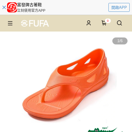
富發牌古著鞋
開啟APP
立刻使用官方APP
0
1
/
6