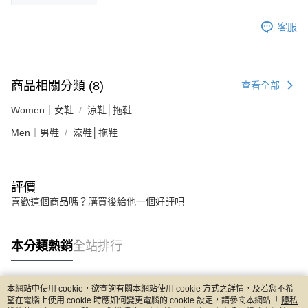
客服
商品相關分類 (8)
查看全部
Women｜女鞋
涼鞋│拖鞋
Men｜男鞋
涼鞋│拖鞋
評價
喜歡這個商品嗎？購買後給他一個好評吧
本分類熱銷
全站排行
本網站中使用 cookie，欲查詢有關本網站使用 cookie 方式之詳情，及若您不希
熱門標籤
望在電腦上使用 cookie 時應如何變更電腦的 cookie 設定，請參閱本網站「
隱私