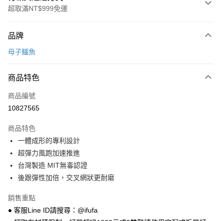
超取滿NT$999免運
付款方式
品牌
信用卡一次付款
母子鱷魚
超商取貨付款
商品特色
LINE Pay
商品編號
Apple Pay
10827565
街口支付
商品特色
悠遊付
一體成形的專利設計
Google Pay
超彈力風跑加速推進
台灣製造 MIT無毒認證
全盈+PAY
後跟彈性加倍，交叉網狀更耐磨
AFTEE先享後付
銷售重點
相關說明
● 客服Line ID請搜尋：@ifufa
【關於「AFTEE先享後付」】
ATM付款
AFTEE先享後付是「在收到商品之後才付款」的支付方式。 讓您購物簡單