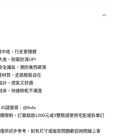
付款
震中底，行走更穩健
大底，耐磨防滑UP!
安全護趾，預防東西砸落
y
輕量材質，走路輕鬆自在
設計，透氣又舒適
鞋床，快速晾乾不潮溼
享後付
FTEE先享後付」】
e ID請搜尋：@ifufa
先享後付是「在收到商品之後才付款」的支付方式。 讓您購物簡單
材積限制，訂單超過1200元或3雙鞋請使用宅配或拆單訂
心！
：不需註冊會員、不需綁卡、不需儲值。
：只要手機號碼，簡訊認證，即可結帳。
告僅供初步參考，如有尺寸或版型問題歡迎詢問線上客
：先確認商品／服務後，再付款。