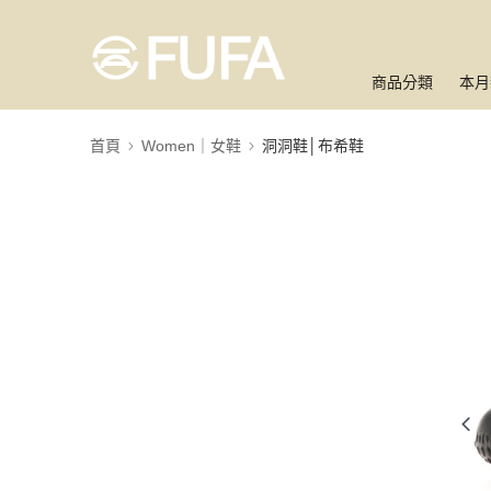
商品分類
本月
首頁
Women｜女鞋
洞洞鞋│布希鞋