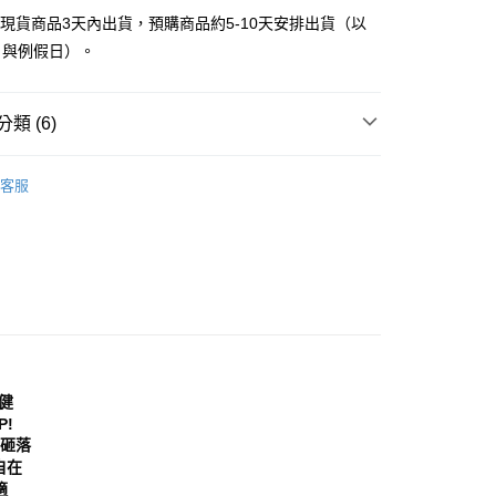
付款
EE先享後付」結帳流程】
立現貨商品3天內出貨，預購商品約5-10天安排出貨（以
0，滿NT$999(含以上)免運費
方式選擇「AFTEE先享後付」後，將跳轉至「AFTEE先享後
日與例假日）。
頁面，進行簡訊認證並確認金額後，即可完成結帳。
家取貨
成立數日內，您將收到繳費通知簡訊。
費通知簡訊後14天內，點擊此簡訊中的連結，可透過四大超商
0，滿NT$999(含以上)免運費
網路銀行／等多元方式進行付款，方視為交易完成。
類 (6)
：結帳手續完成當下不需立刻繳費，但若您需要取消訂單，請聯
貨付款
的店家。未經商家同意取消之訂單仍視為有效，需透過AFTEE
｜女鞋
洞洞鞋│布希鞋
繳納相關費用。
0，滿NT$999(含以上)免運費
客服
否成功請以「AFTEE先享後付 」之結帳頁面顯示為準，若有關於
分類
黑色 Black
功／繳費後需取消欲退款等相關疑問，請聯繫「AFTEE先享後
11取貨
援中心」
https://netprotections.freshdesk.com/support/home
0，滿NT$999(含以上)免運費
項】
備單品
宅配
恩沛科技股份有限公司提供之「AFTEE先享後付」服務完成之
鞋
洞洞鞋│布希鞋
依本服務之必要範圍內提供個人資料，並將交易相關給付款項請
0，滿NT$999(含以上)免運費
讓予恩沛科技股份有限公司。
分類
洞洞鞋
個人資料處理事宜，請瀏覽以下網址：
查看運費
ee.tw/terms/#terms3
年的使用者請事先徵得法定代理人或監護人之同意方可使用
健
E先享後付」，若未經同意申辦者引起之損失，本公司不負相關責
!
砸落
AFTEE先享後付」時，將依據個別帳號之用戶狀況，依本公司
自在
核予不同之上限額度；若仍有額度不足之情形，本公司將視審查
適
用戶進行身份認證。