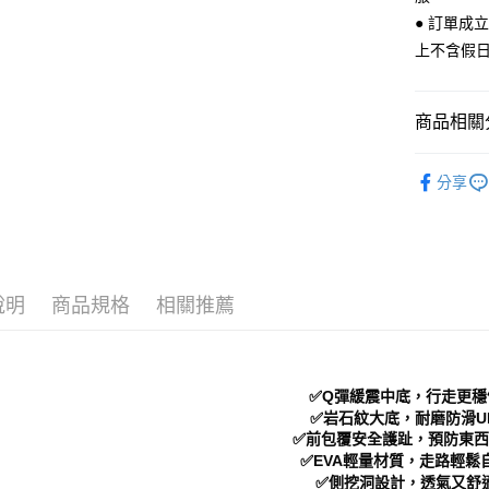
全家 取貨
【「AFT
● 訂單成
每筆NT$7
１．於結帳
上不含假
付」結帳
付款後 全
２．訂單
３．收到繳
每筆NT$7
／ATM／
商品相關分
※ 請注意
7-11 取
絡購買商品
Women
先享後付
每筆NT$7
分享
※ 交易是
└ 依顏色
是否繳費成
付款後 7-
付客戶支
新品上市
每筆NT$7
【注意事
❚ 春夏必
新竹物流
１．透過由
說明
商品規格
相關推薦
Men｜男
交易，需
每筆NT$9
求債權轉
└ 依款式
２．關於
海外宅配
https://aft
３．未成
✅Q彈緩震中底，行走更穩
「AFTE
✅岩石紋大底，耐磨防滑UP
任。
✅前包覆安全護趾，預防東西
４．使用「
✅EVA輕量材質，走路輕鬆
即時審查
✅側挖洞設計，透氣又舒
結果請求