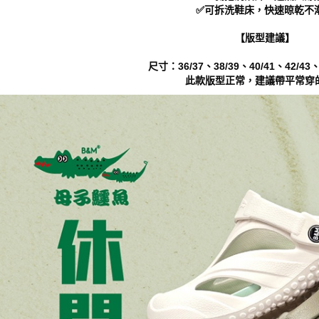
✅可拆洗鞋床，快速晾乾不
５．嚴禁
形，恩沛
動。
【版型建議】
尺寸：36/37、38/39、40/41、42/43、
此款版型正常，建議帶平常穿