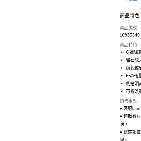
超商取貨
商品特色
LINE Pay
商品編號
Apple Pay
10835349
商品特色
街口支付
Q彈緩
悠遊付
岩石紋
前包覆
Google Pa
EVA
全盈+PAY
側挖洞
可拆洗
AFTEE先
相關說明
銷售重點
【關於「A
● 客服Lin
ATM付款
AFTEE
● 超取有
便利好安
１．簡單
購。
２．便利
運送方式
● 試穿報
３．安心
服。