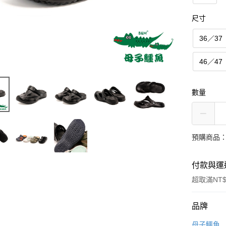
尺寸
36／37
46／47
數量
預購商品：
付款與運
超取滿NT$
付款方式
品牌
信用卡一
母子鱷魚