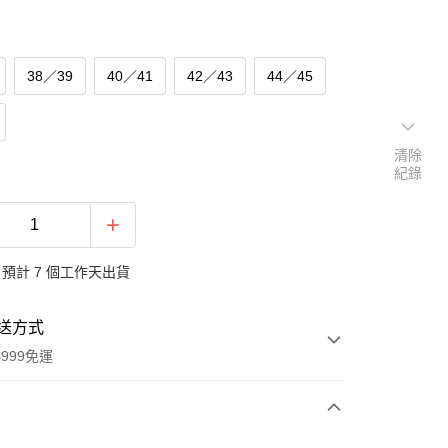
38／39
40／41
42／43
44／45
清除
紀錄
預計 7 個工作天出貨
送方式
999免運
次付款