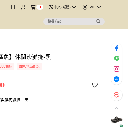
0
中文 (繁體)
TWD
鱷魚】休閒沙灘拖-黑
999免運
國家/地區配送
90
顏色供您選擇：黑