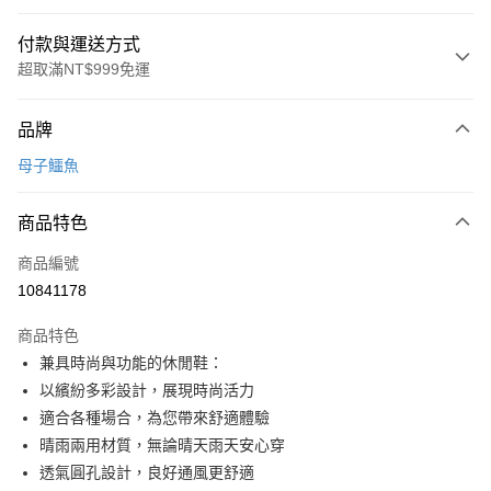
付款與運送方式
超取滿NT$999免運
付款方式
品牌
信用卡一次付款
母子鱷魚
超商取貨付款
商品特色
LINE Pay
商品編號
Apple Pay
10841178
街口支付
商品特色
悠遊付
兼具時尚與功能的休閒鞋：
Google Pay
以繽紛多彩設計，展現時尚活力
適合各種場合，為您帶來舒適體驗
全盈+PAY
晴雨兩用材質，無論晴天雨天安心穿
AFTEE先享後付
透氣圓孔設計，良好通風更舒適