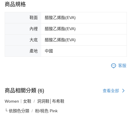
商品規格
鞋面
醋酸乙烯酯(EVA)
內裡
醋酸乙烯酯(EVA)
大底
醋酸乙烯酯(EVA)
產地
中國
客服
商品相關分類 (6)
查看全部
Women｜女鞋
洞洞鞋│布希鞋
└ 依顏色分類
粉/桃色 Pink