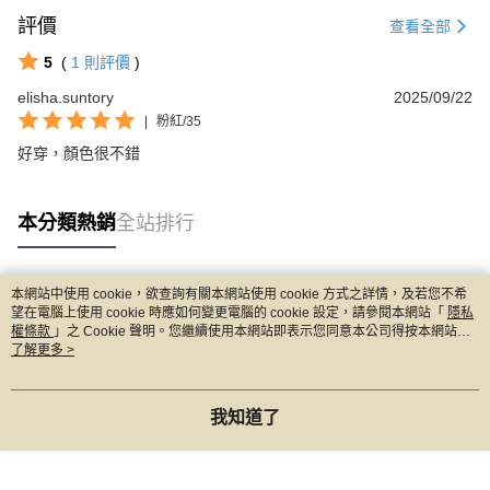
評價
查看全部
5
(
1
則評價
)
elisha.suntory
2025/09/22
|
粉紅/35
好穿，顏色很不錯
本分類熱銷
全站排行
本網站中使用 cookie，欲查詢有關本網站使用 cookie 方式之詳情，及若您不希
熱門標籤
望在電腦上使用 cookie 時應如何變更電腦的 cookie 設定，請參閱本網站「
隱私
權條款
」之 Cookie 聲明。您繼續使用本網站即表示您同意本公司得按本網站使
用條款之 Cookie 聲明使用 cookie。
了解更多 >
我知道了