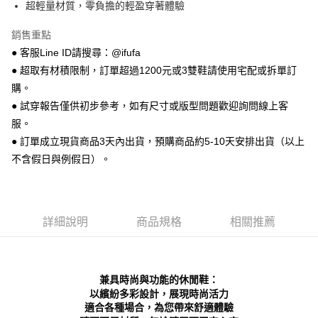
相關說明
超輕量材質，零負擔的輕盈穿著體驗
【關於「AFTEE先享後付」】
ATM付款
AFTEE先享後付是「在收到商品之後才付款」的支付方式。 讓您購物簡單
銷售重點
便利好安心！
● 客服Line ID請搜尋：@ifufa
１．簡單：不需註冊會員、不需綁卡、不需儲值。
運送方式
２．便利：只要手機號碼，簡訊認證，即可結帳。
● 超取有材積限制，訂單超過1200元或3雙鞋請使用宅配或拆單訂
３．安心：先確認商品／服務後，再付款。
全家 取貨付款
購。
每筆NT$70，滿NT$999(含以上)免運費
● 試穿報告僅供初步參考，如有尺寸或版型問題歡迎詢問線上客
【「AFTEE先享後付」結帳流程】
１．於結帳方式選擇「AFTEE先享後付」後，將跳轉至「AFTEE先享後付」
服。
付款後 全家取貨
結帳頁面，進行簡訊認證並確認金額後，即可完成結帳。
● 訂單成立現貨商品3天內出貨，預購商品約5-10天安排出貨（以上
２．訂單成立數日內，您將收到繳費通知簡訊。
每筆NT$70，滿NT$999(含以上)免運費
不含假日與例假日）。
３．收到繳費通知簡訊後14天內，點擊此簡訊中的連結，可透過四大超商／
ATM／網路銀行／等多元方式進行付款，方視為交易完成。
7-11 取貨付款
※ 請注意：結帳手續完成當下不需立刻繳費，但若您需要取消訂單，請聯絡
每筆NT$70，滿NT$999(含以上)免運費
購買商品的店家。未經商家同意取消之訂單仍視為有效，需透過AFTEE先享
後付繳納相關費用。
詳細說明
商品規格
相關推薦
付款後 7-11取貨
※ 交易是否成功請以「AFTEE先享後付 」之結帳頁面顯示為準，若有關於
是否繳費成功／繳費後需取消欲退款等相關疑問，請聯繫「AFTEE先享後付
每筆NT$70，滿NT$999(含以上)免運費
客戶支援中心」
https://netprotections.freshdesk.com/support/home
新竹物流宅配
【注意事項】
兼具時尚與功能的休閒鞋：
１．透過由恩沛科技股份有限公司提供之「AFTEE先享後付」服務完成之交
每筆NT$90，滿NT$999(含以上)免運費
以繽紛多彩設計，展現時尚活力
易，需依本服務之必要範圍內提供個人資料，並將交易相關給付款項請求債
適合各種場合，為您帶來舒適體驗
權轉讓予恩沛科技股份有限公司。
海外宅配
查看運費