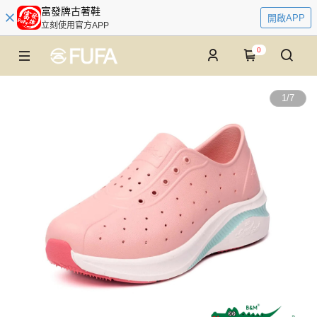
富發牌古著鞋
開啟APP
立刻使用官方APP
0
1
/
7