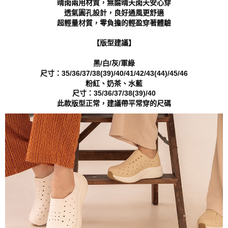
晴雨兩用材質，無論晴天雨天安心穿
２．關於個人資料處理事宜，請瀏覽以下網址：
透氣圓孔設計，良好通風更舒適
https://aftee.tw/terms/#terms3
超輕量材質，零負擔的輕盈穿著體驗
３．未成年的使用者請事先徵得法定代理人或監護人之同意方可使用
「AFTEE先享後付」，若未經同意申辦者引起之損失，本公司不負相關責
任。
【版型建議】
４．使用「AFTEE先享後付」時，將依據個別帳號之用戶狀況，依本公司即
時審查核予不同之上限額度；若仍有額度不足之情形，本公司將視審查結果
黑/白/灰/軍綠
請求用戶進行身份認證。
尺寸：35/36/37/38(39)/40/41/42/43(44)/45/46
５．嚴禁一人註冊多個帳號或使用他人資訊註冊。若發現惡意使用之情形，
粉紅、奶茶、水藍
恩沛科技股份有限公司將有權停止該用戶之使用額度並採取法律行動。
尺寸：35/36/37/38(39)/40
此款版型正常，建議帶平常穿的尺碼