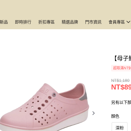
新品
即時排行
折扣專區
精選品牌
門市資訊
會員專區
【母子
超取滿NT$
NT$1,180
NT$8
另有以下
顏色
深粉