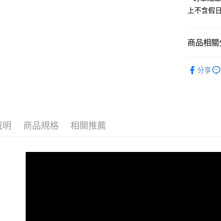
全家 取貨
【「AFT
上不含假
每筆NT$7
１．於結帳
付」結帳
付款後 全
２．訂單
商品相關分
３．收到繳
每筆NT$7
／ATM／
※ 請注意
Women
7-11 取
絡購買商品
分享
└ 依款式
先享後付
每筆NT$7
※ 交易是
└ 依顏色
是否繳費成
付款後 7-
付客戶支
每筆NT$7
新品上市
【注意事
說明
商品規格
相關推薦
❚ 春夏必
新竹物流
１．透過由
交易，需
每筆NT$9
❚ 美鞋實
求債權轉
２．關於
Men｜男
海外宅配
https://aft
３．未成
「AFTE
任。
４．使用「
即時審查
結果請求