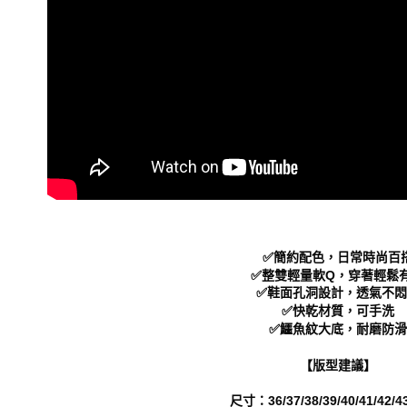
５．嚴禁
形，恩沛
動。
✅簡約配色，日常時尚百
✅整雙輕量軟Q，穿著輕鬆
✅鞋面孔洞設計，透氣不悶
✅快乾材質，可手洗
✅鱷魚紋大底，耐磨防滑
【版型建議】
尺寸：36/37/38/39/40/41/42/43