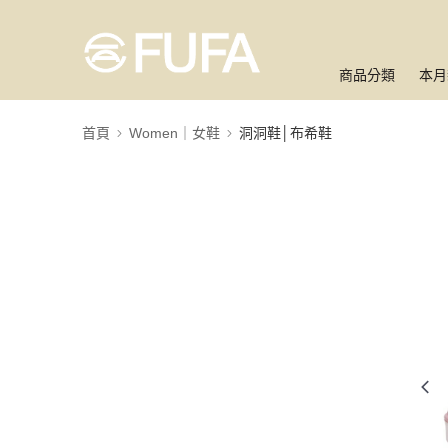
商品分類
本月
首頁
Women｜女鞋
洞洞鞋│布希鞋