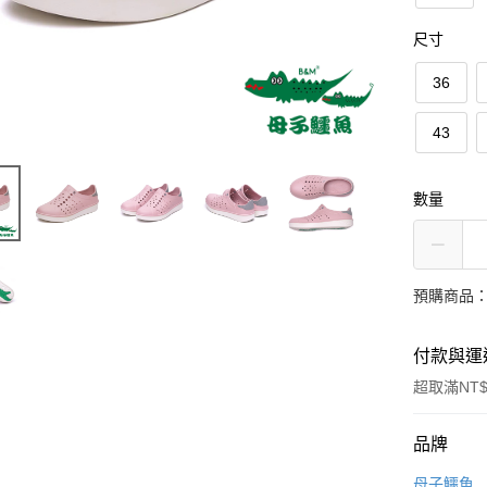
尺寸
36
43
數量
預購商品：
付款與運
超取滿NT$
付款方式
品牌
信用卡一
母子鱷魚