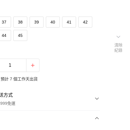
37
38
39
40
41
42
44
45
清除
紀錄
預計 7 個工作天出貨
送方式
999免運
次付款