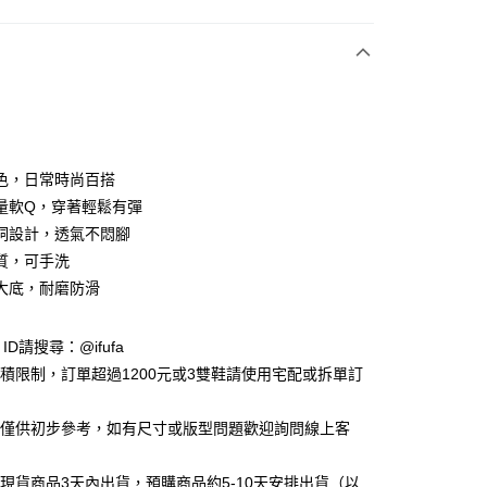
付款
色，日常時尚百搭
量軟Q，穿著輕鬆有彈
洞設計，透氣不悶腳
y
質，可手洗
大底，耐磨防滑
享後付
e ID請搜尋：@ifufa
FTEE先享後付」】
材積限制，訂單超過1200元或3雙鞋請使用宅配或拆單訂
先享後付是「在收到商品之後才付款」的支付方式。 讓您購物簡單
心！
：不需註冊會員、不需綁卡、不需儲值。
告僅供初步參考，如有尺寸或版型問題歡迎詢問線上客
：只要手機號碼，簡訊認證，即可結帳。
：先確認商品／服務後，再付款。
立現貨商品3天內出貨，預購商品約5-10天安排出貨（以