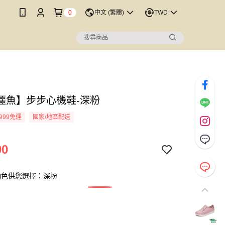
0
中文 (繁體)
TWD
鱷魚】步步心機鞋-深粉
999免運
國家/地區配送
90
顏色供您選擇：深粉