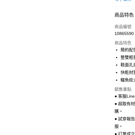
超商取貨
商品特色
LINE Pay
商品編號
Apple Pay
10865590
商品特色
街口支付
簡約配
悠遊付
整雙輕
鞋面孔
Google Pa
快乾材
全盈+PAY
鱷魚紋
AFTEE先
銷售重點
相關說明
● 客服Lin
【關於「A
● 超取有
ATM付款
AFTEE
購。
便利好安
１．簡單
● 試穿報
２．便利
運送方式
服。
３．安心
● 訂單成