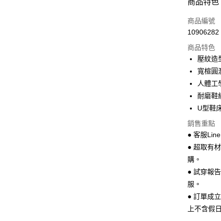
商品特色
LINE Pay
商品編號
Apple Pay
10906282
商品特色
街口支付
壓紋造
悠遊付
寬楦圓
人體工
Google Pa
耐磨鞋
全盈+PAY
U型鞋
AFTEE先
銷售重點
相關說明
● 客服Lin
【關於「A
● 超取有
ATM付款
AFTEE
購。
便利好安
１．簡單
● 試穿報
２．便利
運送方式
服。
３．安心
● 訂單成
全家 取貨
【「AFT
上不含假
每筆NT$7
１．於結帳