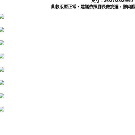
尺寸：36/37/38/39/40
動。
此款版型正常，建議依照腳長做挑選，腳肉