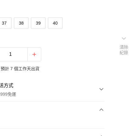
37
38
39
40
清除
紀錄
預計 7 個工作天出貨
送方式
999免運
次付款
付款