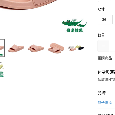
尺寸
36
數量
預購商品：
付款與運
超取滿NT$
付款方式
品牌
信用卡一
母子鱷魚
超商取貨