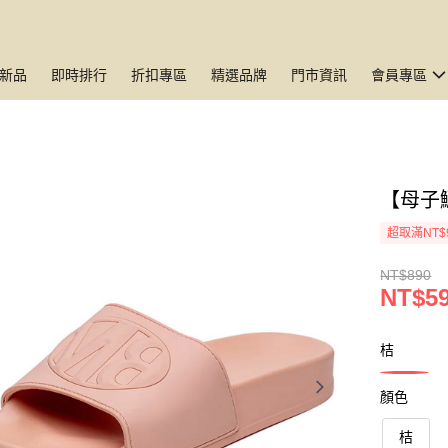
新品
即時排行
折扣專區
精選品牌
門市資訊
會員專區
【母子
超取滿NT$
NT$890
NT$5
桔
顏色
桔