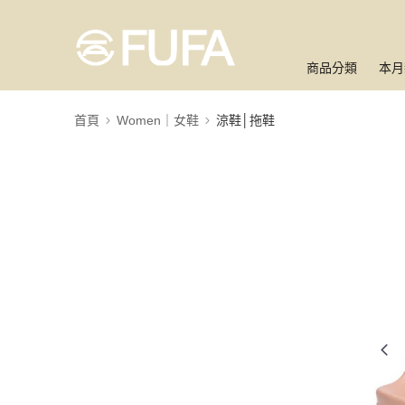
商品分類
本月
首頁
Women｜女鞋
涼鞋│拖鞋