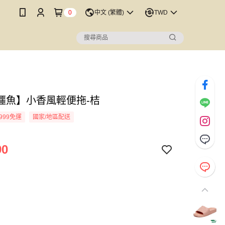
0
中文 (繁體)
TWD
鱷魚】小香風輕便拖-桔
999免運
國家/地區配送
90