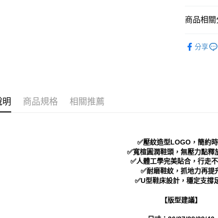
付」結帳
付款後 全
２．訂單
商品相關分
３．收到繳
每筆NT$7
／ATM／
※ 請注意
Women
7-11 取
絡購買商品
分享
└ 依顏色
先享後付
每筆NT$7
※ 交易是
新品上市
是否繳費成
付款後 7-
付客戶支
每筆NT$7
└ 依款式
【注意事
說明
商品規格
相關推薦
❚ 美鞋實
新竹物流
１．透過由
交易，需
每筆NT$9
求債權轉
２．關於
海外宅配
✅壓紋造型LOGO，簡約
https://aft
３．未成
✅寬楦圓潤鞋頭，無壓力點釋
「AFTE
✅人體工學完美貼合，行走不
任。
✅耐磨鞋紋，抓地力再提
４．使用「
✅U型鞋床設計，穩定支撐
即時審查
結果請求
【版型建議】
５．嚴禁
形，恩沛