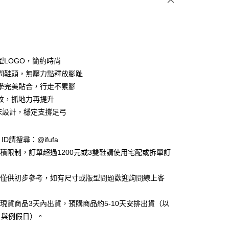
型LOGO，簡約時尚
潤鞋頭，無壓力點釋放腳趾
學完美貼合，行走不累腳
y
紋，抓地力再提升
床設計，穩定支撐足弓
享後付
e ID請搜尋：@ifufa
FTEE先享後付」】
材積限制，訂單超過1200元或3雙鞋請使用宅配或拆單訂
先享後付是「在收到商品之後才付款」的支付方式。 讓您購物簡單
心！
：不需註冊會員、不需綁卡、不需儲值。
告僅供初步參考，如有尺寸或版型問題歡迎詢問線上客
：只要手機號碼，簡訊認證，即可結帳。
：先確認商品／服務後，再付款。
立現貨商品3天內出貨，預購商品約5-10天安排出貨（以
付款
EE先享後付」結帳流程】
日與例假日）。
0，滿NT$999(含以上)免運費
方式選擇「AFTEE先享後付」後，將跳轉至「AFTEE先享後