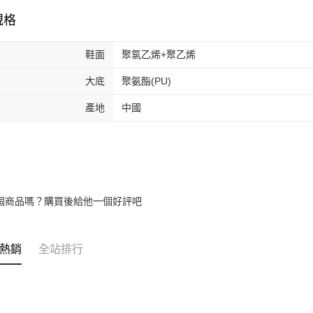
規格
鞋面
聚氯乙烯+聚乙烯
大底
聚氨酯(PU)
產地
中國
個商品嗎？購買後給他一個好評吧
熱銷
全站排行