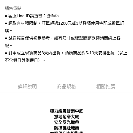
【關於「AFTEE先享後付」】
ATM付款
AFTEE先享後付是「在收到商品之後才付款」的支付方式。 讓您購物簡單
銷售重點
便利好安心！
● 客服Line ID請搜尋：@ifufa
１．簡單：不需註冊會員、不需綁卡、不需儲值。
運送方式
２．便利：只要手機號碼，簡訊認證，即可結帳。
● 超取有材積限制，訂單超過1200元或3雙鞋請使用宅配或拆單訂
３．安心：先確認商品／服務後，再付款。
全家 取貨付款
購。
每筆NT$70，滿NT$999(含以上)免運費
● 試穿報告僅供初步參考，如有尺寸或版型問題歡迎詢問線上客
【「AFTEE先享後付」結帳流程】
１．於結帳方式選擇「AFTEE先享後付」後，將跳轉至「AFTEE先享後付」
服。
付款後 全家取貨
結帳頁面，進行簡訊認證並確認金額後，即可完成結帳。
● 訂單成立現貨商品3天內出貨，預購商品約5-10天安排出貨（以上
２．訂單成立數日內，您將收到繳費通知簡訊。
每筆NT$70，滿NT$999(含以上)免運費
不含假日與例假日）。
３．收到繳費通知簡訊後14天內，點擊此簡訊中的連結，可透過四大超商／
ATM／網路銀行／等多元方式進行付款，方視為交易完成。
7-11 取貨付款
※ 請注意：結帳手續完成當下不需立刻繳費，但若您需要取消訂單，請聯絡
每筆NT$70，滿NT$999(含以上)免運費
購買商品的店家。未經商家同意取消之訂單仍視為有效，需透過AFTEE先享
後付繳納相關費用。
詳細說明
商品規格
相關推薦
付款後 7-11取貨
※ 交易是否成功請以「AFTEE先享後付 」之結帳頁面顯示為準，若有關於
是否繳費成功／繳費後需取消欲退款等相關疑問，請聯繫「AFTEE先享後付
每筆NT$70，滿NT$999(含以上)免運費
客戶支援中心」
https://netprotections.freshdesk.com/support/home
新竹物流宅配
【注意事項】
彈力緩震舒適中底
１．透過由恩沛科技股份有限公司提供之「AFTEE先享後付」服務完成之交
每筆NT$90，滿NT$999(含以上)免運費
抓地耐磨大底
易，需依本服務之必要範圍內提供個人資料，並將交易相關給付款項請求債
安全反光織帶
權轉讓予恩沛科技股份有限公司。
海外宅配
查看運費
防撞護趾鞋頭
２．關於個人資料處理事宜，請瀏覽以下網址：