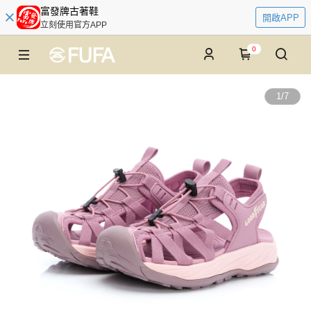
富發牌古著鞋
開啟APP
立刻使用官方APP
0
1
/
7