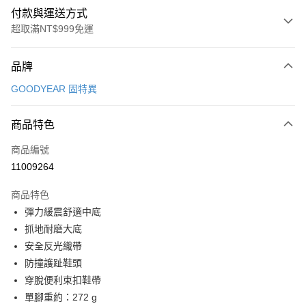
付款與運送方式
超取滿NT$999免運
付款方式
品牌
信用卡一次付款
GOODYEAR 固特異
超商取貨付款
商品特色
LINE Pay
商品編號
Apple Pay
11009264
街口支付
商品特色
悠遊付
彈力緩震舒適中底
Google Pay
抓地耐磨大底
安全反光織帶
全盈+PAY
防撞護趾鞋頭
AFTEE先享後付
穿脫便利束扣鞋帶
相關說明
單腳重約：272 g