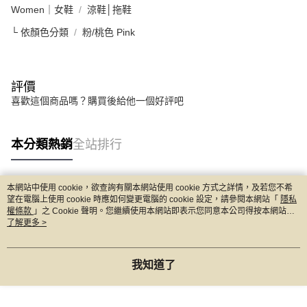
Women｜女鞋
涼鞋│拖鞋
└ 依顏色分類
粉/桃色 Pink
評價
喜歡這個商品嗎？購買後給他一個好評吧
本分類熱銷
全站排行
本網站中使用 cookie，欲查詢有關本網站使用 cookie 方式之詳情，及若您不希
熱門標籤
望在電腦上使用 cookie 時應如何變更電腦的 cookie 設定，請參閱本網站「
隱私
權條款
」之 Cookie 聲明。您繼續使用本網站即表示您同意本公司得按本網站使
用條款之 Cookie 聲明使用 cookie。
了解更多 >
我知道了