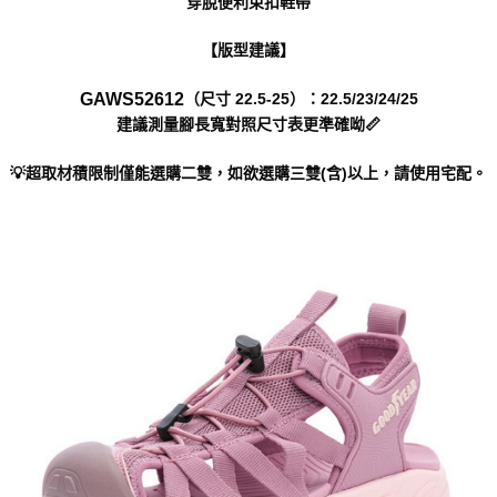
穿脫便利束扣鞋帶
https://aftee.tw/terms/#terms3
３．未成年的使用者請事先徵得法定代理人或監護人之同意方可使用
「AFTEE先享後付」，若未經同意申辦者引起之損失，本公司不負相關責
【版型建議】
任。
４．使用「AFTEE先享後付」時，將依據個別帳號之用戶狀況，依本公司即
GAWS52612
（尺寸 22.5-25）：22.5/23/24/25
時審查核予不同之上限額度；若仍有額度不足之情形，本公司將視審查結果
建議測量腳長寬對照尺寸表更準確呦📏
請求用戶進行身份認證。
５．嚴禁一人註冊多個帳號或使用他人資訊註冊。若發現惡意使用之情形，
恩沛科技股份有限公司將有權停止該用戶之使用額度並採取法律行動。
💡超取材積限制僅能選購二雙，如欲選購三雙(含)以上，請使用宅配。