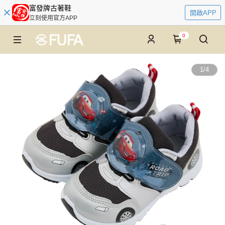
富發牌古著鞋
開啟APP
立刻使用官方APP
0
1
/
4