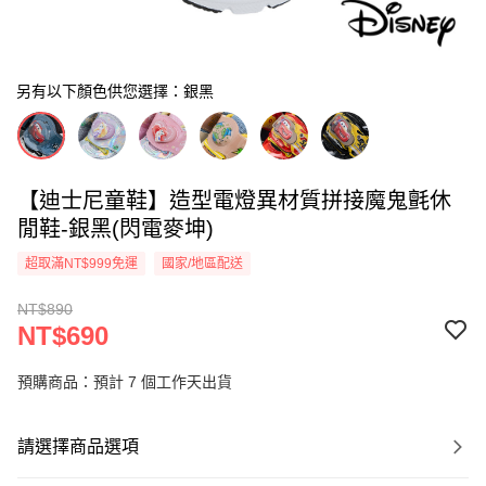
另有以下顏色供您選擇：銀黑
【迪士尼童鞋】造型電燈異材質拼接魔鬼氈休
閒鞋-銀黑(閃電麥坤)
超取滿NT$999免運
國家/地區配送
NT$890
NT$690
預購商品：預計 7 個工作天出貨
請選擇商品選項