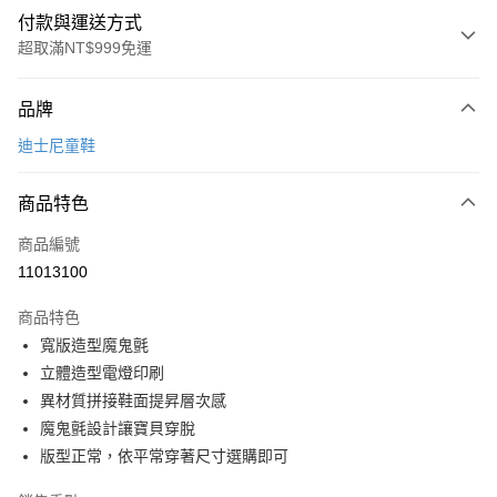
付款與運送方式
超取滿NT$999免運
付款方式
品牌
信用卡一次付款
迪士尼童鞋
超商取貨付款
商品特色
LINE Pay
商品編號
Apple Pay
11013100
街口支付
商品特色
悠遊付
寬版造型魔鬼氈
Google Pay
立體造型電燈印刷
異材質拼接鞋面提昇層次感
全盈+PAY
魔鬼氈設計讓寶貝穿脫
AFTEE先享後付
版型正常，依平常穿著尺寸選購即可
相關說明