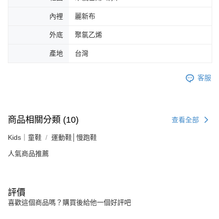
內裡
麗新布
外底
聚氯乙烯
產地
台灣
客服
商品相關分類 (10)
查看全部
Kids｜童鞋
運動鞋│慢跑鞋
人氣商品推薦
評價
喜歡這個商品嗎？購買後給他一個好評吧