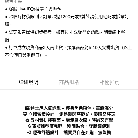
銷售重點
【關於「AFTEE先享後付」】
ATM付款
AFTEE先享後付是「在收到商品之後才付款」的支付方式。 讓您購物簡單
● 客服Line ID請搜尋：@ifufa
便利好安心！
● 超取有材積限制，訂單超過1200元或3雙鞋請使用宅配或拆單訂
１．簡單：不需註冊會員、不需綁卡、不需儲值。
運送方式
２．便利：只要手機號碼，簡訊認證，即可結帳。
購。
３．安心：先確認商品／服務後，再付款。
全家 取貨付款
● 試穿報告僅供初步參考，如有尺寸或版型問題歡迎詢問線上客
每筆NT$70，滿NT$999(含以上)免運費
服。
【「AFTEE先享後付」結帳流程】
１．於結帳方式選擇「AFTEE先享後付」後，將跳轉至「AFTEE先享後付」
● 訂單成立現貨商品3天內出貨，預購商品約5-10天安排出貨（以上
付款後 全家取貨
結帳頁面，進行簡訊認證並確認金額後，即可完成結帳。
不含假日與例假日）。
２．訂單成立數日內，您將收到繳費通知簡訊。
每筆NT$70，滿NT$999(含以上)免運費
３．收到繳費通知簡訊後14天內，點擊此簡訊中的連結，可透過四大超商／
ATM／網路銀行／等多元方式進行付款，方視為交易完成。
7-11 取貨付款
※ 請注意：結帳手續完成當下不需立刻繳費，但若您需要取消訂單，請聯絡
每筆NT$70，滿NT$999(含以上)免運費
購買商品的店家。未經商家同意取消之訂單仍視為有效，需透過AFTEE先享
詳細說明
商品規格
相關推薦
後付繳納相關費用。
付款後 7-11取貨
※ 交易是否成功請以「AFTEE先享後付 」之結帳頁面顯示為準，若有關於
是否繳費成功／繳費後需取消欲退款等相關疑問，請聯繫「AFTEE先享後付
每筆NT$70，滿NT$999(含以上)免運費
客戶支援中心」
https://netprotections.freshdesk.com/support/home
🏰 迪士尼人氣造型 – 經典角色陪伴，童趣滿分
新竹物流宅配
【注意事項】
💡 立體電燈設計 – 走路時閃亮發光，吸睛又好玩
１．透過由恩沛科技股份有限公司提供之「AFTEE先享後付」服務完成之交
每筆NT$90，滿NT$999(含以上)免運費
🎨 異材質拼接鞋面 – 增添層次感，時尚又有型
易，需依本服務之必要範圍內提供個人資料，並將交易相關給付款項請求債
🔒 寬版造型魔鬼氈 – 穩固貼合，穿脫超便利
權轉讓予恩沛科技股份有限公司。
海外宅配
查看運費
💨 輕盈舒適設計 – 讓寶貝自在奔跑，無負擔
２．關於個人資料處理事宜，請瀏覽以下網址：