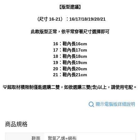
https://aftee.tw/terms/#terms3
【版型建議】
３．未成年的使用者請事先徵得法定代理人或監護人之同意方可使用
「AFTEE先享後付」，若未經同意申辦者引起之損失，本公司不負相關責
（尺寸 16-21）：16/17/18/19/20/21
任。
４．使用「AFTEE先享後付」時，將依據個別帳號之用戶狀況，依本公司即
時審查核予不同之上限額度；若仍有額度不足之情形，本公司將視審查結果
此款版型正常，依平常穿著尺寸選擇即可
請求用戶進行身份認證。
５．嚴禁一人註冊多個帳號或使用他人資訊註冊。若發現惡意使用之情形，
16：鞋內長16cm
恩沛科技股份有限公司將有權停止該用戶之使用額度並採取法律行動。
17：鞋內長17cm
18：鞋內長18cm
19：鞋內長19cm
20：鞋內長20cm
21：鞋內長21cm
💡超取材積限制僅能選購二雙，如欲選購三雙(含)以上，請使用宅配。
顯示電腦版詳細說明
商品規格
鞋面
聚氯乙烯+網布