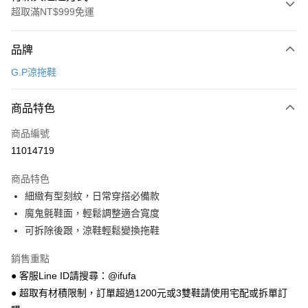
超取滿NT$999免運
付款方式
品牌
信用卡一次付款
G.P涼拖鞋
超商取貨付款
商品特色
LINE Pay
商品編號
Apple Pay
11014719
街口支付
商品特色
悠遊付
細緻有型刻紋，日常穿搭必備款
Google Pay
魔鬼氈鞋面，輕鬆調整適合寬度
可拆除後跟，涼鞋輕鬆變換拖鞋
全盈+PAY
銷售重點
AFTEE先享後付
● 客服Line ID請搜尋：@ifufa
相關說明
● 超取有材積限制，訂單超過1200元或3雙鞋請使用宅配或拆單訂
【關於「AFTEE先享後付」】
ATM付款
AFTEE先享後付是「在收到商品之後才付款」的支付方式。 讓您購物簡單