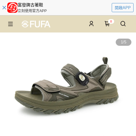
富發牌古著鞋
開啟APP
立刻使用官方APP
0
1
/
5