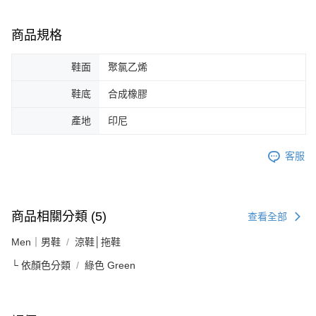
商品規格
鞋面
聚氯乙烯
鞋底
合成橡膠
產地
印尼
客服
商品相關分類 (5)
查看全部
Men｜男鞋
涼鞋│拖鞋
└ 依顏色分類
綠色 Green