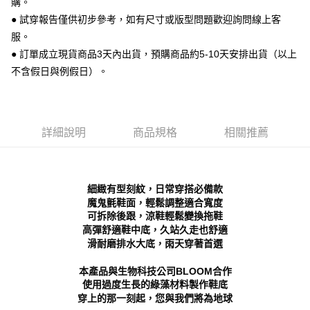
購。
便利好安心！
● 試穿報告僅供初步參考，如有尺寸或版型問題歡迎詢問線上客
１．簡單：不需註冊會員、不需綁卡、不需儲值。
運送方式
２．便利：只要手機號碼，簡訊認證，即可結帳。
服。
３．安心：先確認商品／服務後，再付款。
全家 取貨付款
● 訂單成立現貨商品3天內出貨，預購商品約5-10天安排出貨（以上
每筆NT$70，滿NT$999(含以上)免運費
不含假日與例假日）。
【「AFTEE先享後付」結帳流程】
１．於結帳方式選擇「AFTEE先享後付」後，將跳轉至「AFTEE先享後付」
付款後 全家取貨
結帳頁面，進行簡訊認證並確認金額後，即可完成結帳。
２．訂單成立數日內，您將收到繳費通知簡訊。
每筆NT$70，滿NT$999(含以上)免運費
３．收到繳費通知簡訊後14天內，點擊此簡訊中的連結，可透過四大超商／
詳細說明
商品規格
相關推薦
ATM／網路銀行／等多元方式進行付款，方視為交易完成。
7-11 取貨付款
※ 請注意：結帳手續完成當下不需立刻繳費，但若您需要取消訂單，請聯絡
每筆NT$70，滿NT$999(含以上)免運費
購買商品的店家。未經商家同意取消之訂單仍視為有效，需透過AFTEE先享
後付繳納相關費用。
付款後 7-11取貨
※ 交易是否成功請以「AFTEE先享後付 」之結帳頁面顯示為準，若有關於
細緻有型刻紋，日常穿搭必備款
是否繳費成功／繳費後需取消欲退款等相關疑問，請聯繫「AFTEE先享後付
魔鬼氈鞋面，輕鬆調整適合寬度
每筆NT$70，滿NT$999(含以上)免運費
客戶支援中心」
https://netprotections.freshdesk.com/support/home
可拆除後跟，涼鞋輕鬆變換拖鞋
高彈舒適鞋中底，久站久走也舒適
新竹物流宅配
【注意事項】
滑耐磨排水大底，雨天穿著首選
１．透過由恩沛科技股份有限公司提供之「AFTEE先享後付」服務完成之交
每筆NT$90，滿NT$999(含以上)免運費
易，需依本服務之必要範圍內提供個人資料，並將交易相關給付款項請求債
本產品與生物科技公司BLOOM合作
權轉讓予恩沛科技股份有限公司。
海外宅配
查看運費
使用過度生長的綠藻材料製作鞋底
２．關於個人資料處理事宜，請瀏覽以下網址：
https://aftee.tw/terms/#terms3
穿上的那一刻起，您與我們將為地球
３．未成年的使用者請事先徵得法定代理人或監護人之同意方可使用