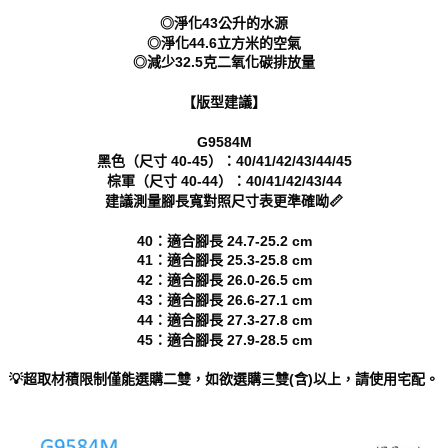
「AFTEE先享後付」，若未經同意申辦者引起之損失，本公司不負相關責
◎淨化43公升的水源
任。
◎淨化44.6立方米的空氣
４．使用「AFTEE先享後付」時，將依據個別帳號之用戶狀況，依本公司即
◎減少32.5克二氧化碳排放量
時審查核予不同之上限額度；若仍有額度不足之情形，本公司將視審查結果
請求用戶進行身份認證。
【版型建議】
５．嚴禁一人註冊多個帳號或使用他人資訊註冊。若發現惡意使用之情形，
恩沛科技股份有限公司將有權停止該用戶之使用額度並採取法律行動。
G9584M
黑色（尺寸 40-45）：40/41/42/43/44/45
棕軍（尺寸 40-44）：40/41/42/43/44
建議測量腳長寬對照尺寸表更準確呦📏
40：適合腳長 24.7-25.2 cm
41：適合腳長 25.3-25.8 cm
42：適合腳長 26.0-26.5 cm
43：適合腳長 26.6-27.1 cm
44：適合腳長 27.3-27.8 cm
45：適合腳長 27.9-28.5 cm
💡超取材積限制僅能選購二雙，如欲選購三雙(含)以上，請使用宅配。