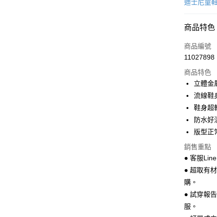
信用卡一
迪士尼童
超商取貨
商品特色
LINE Pay
商品編號
Apple Pay
11027898
商品特色
街口支付
立體金
悠遊付
流線鞋
鞋身超
Google Pa
防水好
全盈+PAY
版型正
AFTEE先
銷售重點
相關說明
● 客服Lin
【關於「A
● 超取有
ATM付款
AFTEE
購。
便利好安
１．簡單
● 試穿報
２．便利
運送方式
服。
３．安心