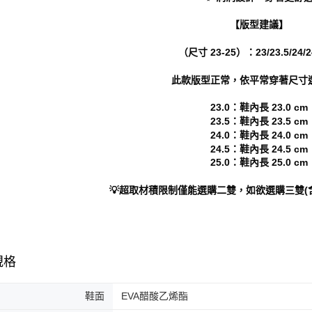
結果請求
５．嚴禁
【版型建議】
形，恩沛
動。
（尺寸 23-25）：23/23.5/24/24
此款版型正常，依平常穿著尺寸
23.0：鞋內長 23.0 cm
23.5：鞋內長 23.5 cm
24.0：鞋內長 24.0 cm
24.5：鞋內長 24.5 cm
25.0：鞋內長 25.0 cm
💡超取材積限制僅能選購二雙，如欲選購三雙(
規格
鞋面
EVA醋酸乙烯酯