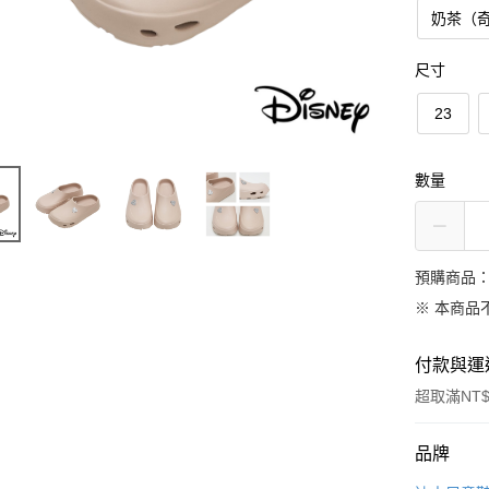
奶茶（
尺寸
23
數量
預購商品：
※ 本商品
付款與運
超取滿NT$
付款方式
品牌