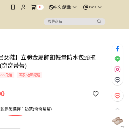
0
中文 (繁體)
TWD
尼女鞋】立體金屬飾釦輕量防水包頭拖
(奇奇蒂蒂)
999免運
國家/地區配送
90
色供您選擇：奶茶(奇奇蒂蒂)