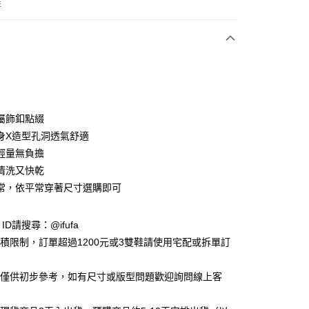
次付款
鞋
付款
屬飾釦點綴
身X造型孔洞透氣舒適
輕量無負擔
y
清洗又快乾
常，依平常穿著尺寸選購即可
享後付
e ID請搜尋：@ifufa
FTEE先享後付」】
材積限制，訂單超過1200元或3雙鞋請使用宅配或拆單訂
先享後付是「在收到商品之後才付款」的支付方式。 讓您購物簡單
心！
：不需註冊會員、不需綁卡、不需儲值。
告僅供初步參考，如有尺寸或版型問題歡迎詢問線上客
：只要手機號碼，簡訊認證，即可結帳。
：先確認商品／服務後，再付款。