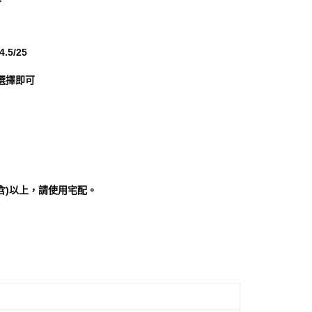
用戶進行身份認證。
一人註冊多個帳號或使用他人資訊註冊。若發現惡意使用之情
科技股份有限公司將有權停止該用戶之使用額度並採取法律行
.5/25
選擇即可
含)以上，請使用宅配。