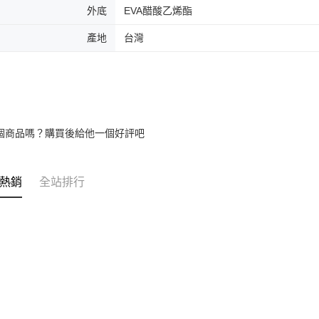
外底
EVA醋酸乙烯酯
產地
台灣
個商品嗎？購買後給他一個好評吧
熱銷
全站排行