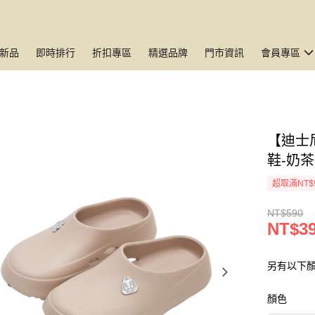
新品
即時排行
折扣專區
精選品牌
門市資訊
會員專區
【迪士
鞋-奶茶
超取滿NT$
NT$590
NT$3
另有以下顏
顏色