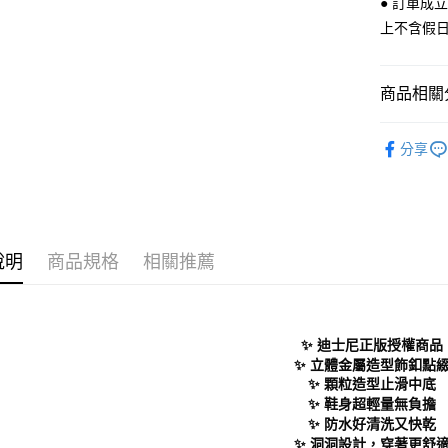
● 訂單成
全家 取貨
【「AFT
上不含假
每筆NT$7
１．於結帳
付」結帳
付款後 全
２．訂單
商品相關分
３．收到繳
每筆NT$7
／ATM／
※ 請注意
Women
7-11 取
絡購買商品
分享
人氣商品
先享後付
每筆NT$7
※ 交易是
Women
是否繳費成
付款後 7-
付客戶支
每筆NT$7
└ 依顏色
【注意事
說明
商品規格
相關推薦
新品上市
新竹物流
１．透過由
交易，需
每筆NT$9
❚ 日常經
求債權轉
２．關於
❚ 店員私
海外宅配
✨ 迪士尼正版授權商品
https://aft
└ 依款式
３．未成
✨ 立體金屬造型飾釦點
「AFTE
✨ 顆粒造型止滑中底
任。
✨ 鞋身超輕量無負擔
４．使用「
✨ 防水好清洗又快乾
即時審查
✨ 洞洞設計，穿著更舒