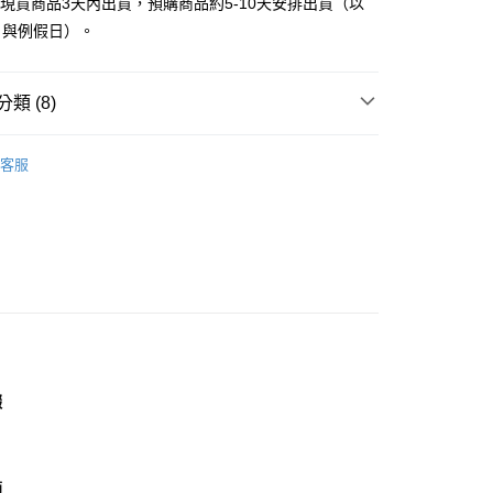
立現貨商品3天內出貨，預購商品約5-10天安排出貨（以
付款
EE先享後付」結帳流程】
日與例假日）。
0，滿NT$999(含以上)免運費
方式選擇「AFTEE先享後付」後，將跳轉至「AFTEE先享後
頁面，進行簡訊認證並確認金額後，即可完成結帳。
家取貨
成立數日內，您將收到繳費通知簡訊。
類 (8)
費通知簡訊後14天內，點擊此簡訊中的連結，可透過四大超商
0，滿NT$999(含以上)免運費
網路銀行／等多元方式進行付款，方視為交易完成。
：結帳手續完成當下不需立刻繳費，但若您需要取消訂單，請聯
｜女鞋
莫卡辛│穆勒鞋
貨付款
的店家。未經商家同意取消之訂單仍視為有效，需透過AFTEE
客服
推薦
繳納相關費用。
0，滿NT$999(含以上)免運費
否成功請以「AFTEE先享後付 」之結帳頁面顯示為準，若有關於
｜女鞋
涼鞋│拖鞋
功／繳費後需取消欲退款等相關疑問，請聯繫「AFTEE先享後
11取貨
援中心」
https://netprotections.freshdesk.com/support/home
0，滿NT$999(含以上)免運費
分類
米/杏色 Beige
項】
宅配
恩沛科技股份有限公司提供之「AFTEE先享後付」服務完成之
依本服務之必要範圍內提供個人資料，並將交易相關給付款項請
0，滿NT$999(含以上)免運費
典款式
讓予恩沛科技股份有限公司。
個人資料處理事宜，請瀏覽以下網址：
心推薦
查看運費
ee.tw/terms/#terms3
分類
年的使用者請事先徵得法定代理人或監護人之同意方可使用
穆勒鞋
綴
E先享後付」，若未經同意申辦者引起之損失，本公司不負相關責
AFTEE先享後付」時，將依據個別帳號之用戶狀況，依本公司
核予不同之上限額度；若仍有額度不足之情形，本公司將視審查
適