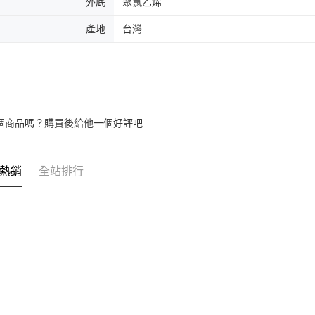
外底
聚氯乙烯
產地
台灣
個商品嗎？購買後給他一個好評吧
熱銷
全站排行