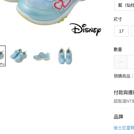
藍（仙
尺寸
17
數量
預購商品：
付款與運
超取滿NT$
付款方式
品牌
信用卡一
迪士尼童