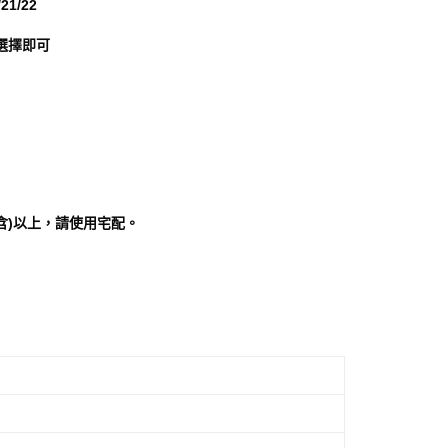
21/22
科技股份有限公司將有權停止該用戶之使用額度並採取法律行
選擇即可
含)以上，請使用宅配。