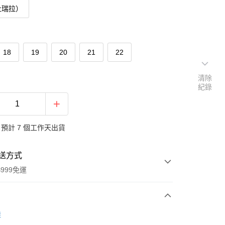
杜瑞拉）
18
19
20
21
22
清除
紀錄
預計 7 個工作天出貨
送方式
999免運
次付款
鞋