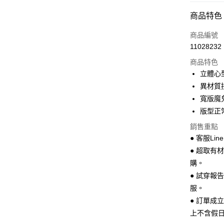
超商取貨
商品特色
LINE Pay
商品編號
Apple Pay
11028232
商品特色
街口支付
立體心
悠遊付
異材質
寬版魔
Google Pa
版型正
全盈+PAY
銷售重點
AFTEE先
● 客服Lin
相關說明
● 超取有
【關於「A
購。
ATM付款
AFTEE
● 試穿報
便利好安
１．簡單
服。
２．便利
運送方式
● 訂單成
３．安心
上不含假
全家 取貨
【「AFT