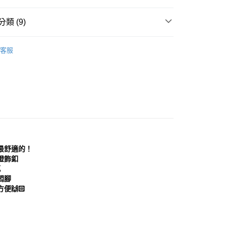
0，滿NT$999(含以上)免運費
方式選擇「AFTEE先享後付」後，將跳轉至「AFTEE先享後
頁面，進行簡訊認證並確認金額後，即可完成結帳。
類 (9)
家取貨
成立數日內，您將收到繳費通知簡訊。
費通知簡訊後14天內，點擊此簡訊中的連結，可透過四大超商
0，滿NT$999(含以上)免運費
鞋
運動鞋│慢跑鞋
網路銀行／等多元方式進行付款，方視為交易完成。
客服
：結帳手續完成當下不需立刻繳費，但若您需要取消訂單，請聯
貨付款
推薦
的店家。未經商家同意取消之訂單仍視為有效，需透過AFTEE
繳納相關費用。
0，滿NT$999(含以上)免運費
分類
運動鞋
否成功請以「AFTEE先享後付 」之結帳頁面顯示為準，若有關於
功／繳費後需取消欲退款等相關疑問，請聯繫「AFTEE先享後
11取貨
鞋
帆布鞋│休閒鞋
援中心」
https://netprotections.freshdesk.com/support/home
0，滿NT$999(含以上)免運費
分類
藍色 Blue
項】
宅配
恩沛科技股份有限公司提供之「AFTEE先享後付」服務完成之
依本服務之必要範圍內提供個人資料，並將交易相關給付款項請
0，滿NT$999(含以上)免運費
典款式
讓予恩沛科技股份有限公司。
最舒適的！
個人資料處理事宜，請瀏覽以下網址：
查看運費
心推薦
燈飾釦
ee.tw/terms/#terms3
感
年的使用者請事先徵得法定代理人或監護人之同意方可使用
分類
休閒鞋
悶腳
E先享後付」，若未經同意申辦者引起之損失，本公司不負相關責
🙌🏻
AFTEE先享後付」時，將依據個別帳號之用戶狀況，依本公司
核予不同之上限額度；若仍有額度不足之情形，本公司將視審查
用戶進行身份認證。
一人註冊多個帳號或使用他人資訊註冊。若發現惡意使用之情