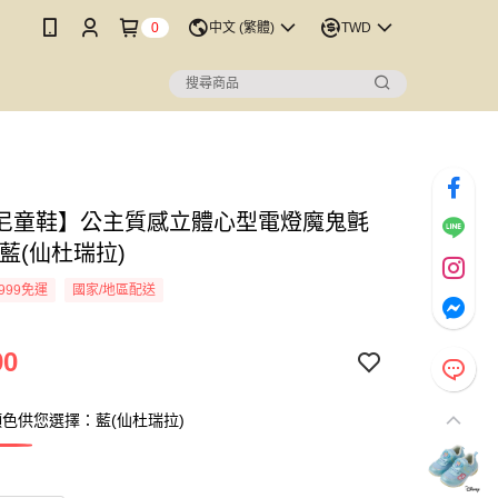
0
中文 (繁體)
TWD
尼童鞋】公主質感立體心型電燈魔鬼氈
藍(仙杜瑞拉)
999免運
國家/地區配送
90
色供您選擇：藍(仙杜瑞拉)