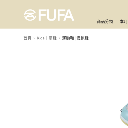
商品分類
本月
首頁
Kids｜童鞋
運動鞋│慢跑鞋