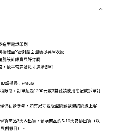
付款
型造型電燈印刷
拼接鞋面X雷射鏡面圖樣提昇層次感
鬼氈設計讓寶貝好穿脫
y
常，依平常穿著尺寸選購即可
享後付
e ID請搜尋：@ifufa
材積限制，訂單超過1200元或3雙鞋請使用宅配或拆單訂
FTEE先享後付」】
先享後付是「在收到商品之後才付款」的支付方式。 讓您購物簡單
告僅供初步參考，如有尺寸或版型問題歡迎詢問線上客
心！
：不需註冊會員、不需綁卡、不需儲值。
：只要手機號碼，簡訊認證，即可結帳。
立現貨商品3天內出貨，預購商品約5-10天安排出貨（以
：先確認商品／服務後，再付款。
日與例假日）。
付款
EE先享後付」結帳流程】