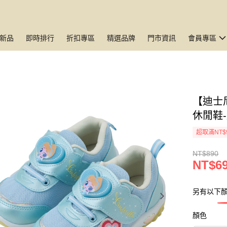
新品
即時排行
折扣專區
精選品牌
門市資訊
會員專區
【迪士
休閒鞋-
超取滿NT$
NT$890
NT$6
另有以下顏
顏色