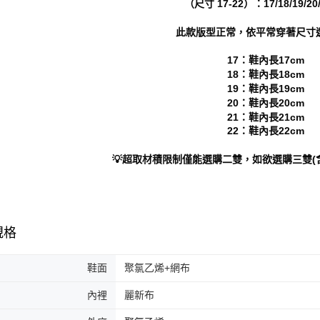
（尺寸 17-22）：17/18/19/20/
形，恩沛
動。
此款版型正常，依平常穿著尺寸
17：鞋內長17cm
18：鞋內長18cm
19：鞋內長19cm
20：鞋內長20cm
21：鞋內長21cm
22：鞋內長22cm
💡超取材積限制僅能選購二雙，如欲選購三雙(
規格
鞋面
聚氯乙烯+網布
內裡
麗新布