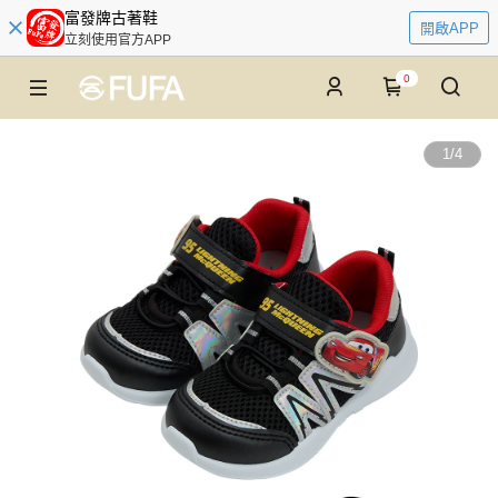
富發牌古著鞋
開啟APP
立刻使用官方APP
0
1
/
4