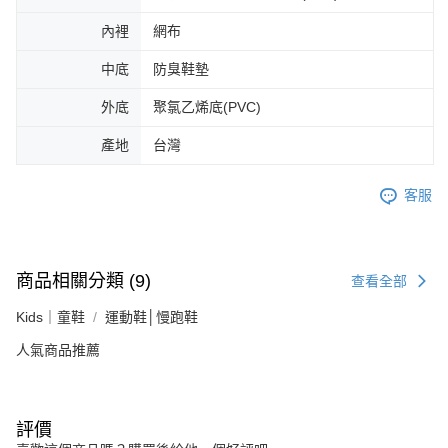
內裡
網布
中底
防臭鞋墊
外底
聚氯乙烯底(PVC)
產地
台灣
客服
商品相關分類 (9)
查看全部
Kids｜童鞋
運動鞋│慢跑鞋
人氣商品推薦
評價