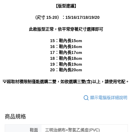
https://aftee.tw/terms/#terms3
【版型建議】
３．未成年的使用者請事先徵得法定代理人或監護人之同意方可使用
「AFTEE先享後付」，若未經同意申辦者引起之損失，本公司不負相關責
（尺寸 15-20）：15/16/17/18/19/20
任。
４．使用「AFTEE先享後付」時，將依據個別帳號之用戶狀況，依本公司即
時審查核予不同之上限額度；若仍有額度不足之情形，本公司將視審查結果
此款版型正常，依平常穿著尺寸選擇即可
請求用戶進行身份認證。
５．嚴禁一人註冊多個帳號或使用他人資訊註冊。若發現惡意使用之情形，
15：鞋內長15cm
恩沛科技股份有限公司將有權停止該用戶之使用額度並採取法律行動。
16：鞋內長16cm
17：鞋內長17cm
18：鞋內長18cm
19：鞋內長19cm
20：鞋內長20cm
💡超取材積限制僅能選購二雙，如欲選購三雙(含)以上，請使用宅配。
顯示電腦版詳細說明
商品規格
鞋面
三明治網布+聚氯乙烯皮(PVC)