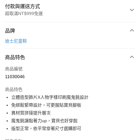
付款與運送方式
超取滿NT$999免運
付款方式
品牌
信用卡一次付款
迪士尼童鞋
超商取貨付款
商品特色
LINE Pay
商品編號
Apple Pay
11030046
街口支付
商品特色
悠遊付
立體造型飾片X人物字樣印刷魔鬼氈設計
Google Pay
免綁鬆緊帶設計，可更服貼寶貝腳板
異材質拼接提升層次
全盈+PAY
魔鬼氈讓黏著力up，寶貝也好穿脫
AFTEE先享後付
版型正常，依平常穿著尺寸選購即可
相關說明