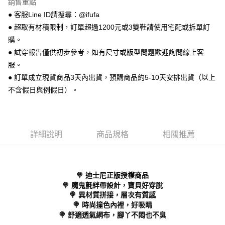
銷售重點
【關於「AFTEE先享後付」】
ATM付款
AFTEE先享後付是「在收到商品之後才付款」的支付方式。 讓您購物簡單
● 客服Line ID請搜尋：@ifufa
便利好安心！
● 超取有材積限制，訂單超過1200元或3雙鞋請使用宅配或拆單訂
１．簡單：不需註冊會員、不需綁卡、不需儲值。
運送方式
２．便利：只要手機號碼，簡訊認證，即可結帳。
購。
３．安心：先確認商品／服務後，再付款。
全家 取貨付款
● 試穿報告僅供初步參考，如有尺寸或版型問題歡迎詢問線上客
每筆NT$70，滿NT$999(含以上)免運費
服。
【「AFTEE先享後付」結帳流程】
１．於結帳方式選擇「AFTEE先享後付」後，將跳轉至「AFTEE先享後付」
● 訂單成立現貨商品3天內出貨，預購商品約5-10天安排出貨（以上
付款後 全家取貨
結帳頁面，進行簡訊認證並確認金額後，即可完成結帳。
不含假日與例假日）。
２．訂單成立數日內，您將收到繳費通知簡訊。
每筆NT$70，滿NT$999(含以上)免運費
３．收到繳費通知簡訊後14天內，點擊此簡訊中的連結，可透過四大超商／
ATM／網路銀行／等多元方式進行付款，方視為交易完成。
7-11 取貨付款
※ 請注意：結帳手續完成當下不需立刻繳費，但若您需要取消訂單，請聯絡
每筆NT$70，滿NT$999(含以上)免運費
購買商品的店家。未經商家同意取消之訂單仍視為有效，需透過AFTEE先享
詳細說明
商品規格
相關推薦
後付繳納相關費用。
付款後 7-11取貨
※ 交易是否成功請以「AFTEE先享後付 」之結帳頁面顯示為準，若有關於
是否繳費成功／繳費後需取消欲退款等相關疑問，請聯繫「AFTEE先享後付
每筆NT$70，滿NT$999(含以上)免運費
客戶支援中心」
https://netprotections.freshdesk.com/support/home
🍭 迪士尼正版授權商品
新竹物流宅配
【注意事項】
🍭 魔鬼氈絆帶設計，寶貝好穿脫
１．透過由恩沛科技股份有限公司提供之「AFTEE先享後付」服務完成之交
每筆NT$90，滿NT$999(含以上)免運費
🍭 異材質拼接，層次有質感
易，需依本服務之必要範圍內提供個人資料，並將交易相關給付款項請求債
🍭 時尚撞色內裡，好吸睛
權轉讓予恩沛科技股份有限公司。
海外宅配
查看運費
🍭 舒適透氣網布，腳丫不悶也不臭
２．關於個人資料處理事宜，請瀏覽以下網址：