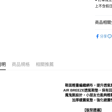
３．安心
上不含假
全家 取貨
【「AFT
每筆NT$7
１．於結帳
付」結帳
商品相關分
付款後 全
２．訂單
３．收到繳
每筆NT$7
Kids｜童
／ATM／
分享
※ 請注意
7-11 取
└ 依款式
絡購買商品
先享後付
每筆NT$7
└ 依顏色
※ 交易是
是否繳費成
付款後 7-
└ 依顏色
付客戶支
每筆NT$7
說明
商品規格
相關推薦
新品上市
【注意事
新竹物流
❚ 店員私
１．透過由
交易，需
每筆NT$9
求債權轉
鞋面輕量編織網布，提升透氣
２．關於
海外宅配
AIR BREEZE透氣鞋墊，保有
https://aft
魔鬼氈設計，小朋友也能夠輕
３．未成
加厚緩震氣墊，強化避震
「AFTE
任。
４．使用「
【版型建議】