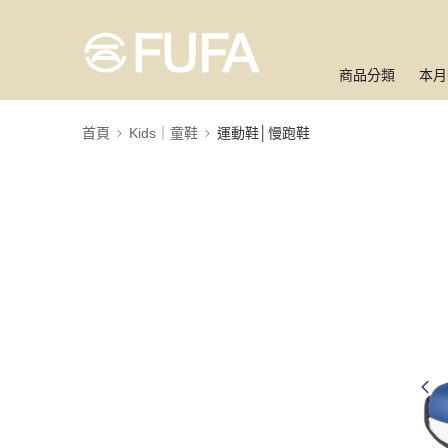
商品分類
本月
首頁
Kids｜童鞋
運動鞋│慢跑鞋