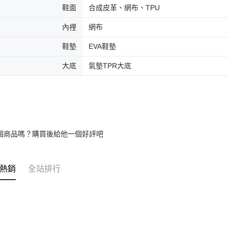
鞋面
合成皮革、網布、TPU
內裡
網布
鞋墊
EVA鞋墊
大底
氣墊TPR大底
個商品嗎？購買後給他一個好評吧
熱銷
全站排行