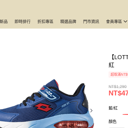
新品
即時排行
折扣專區
精選品牌
門市資訊
會員專區
【LOT
紅
超取滿NT$
NT$1,290
NT$4
藍/紅
顏色