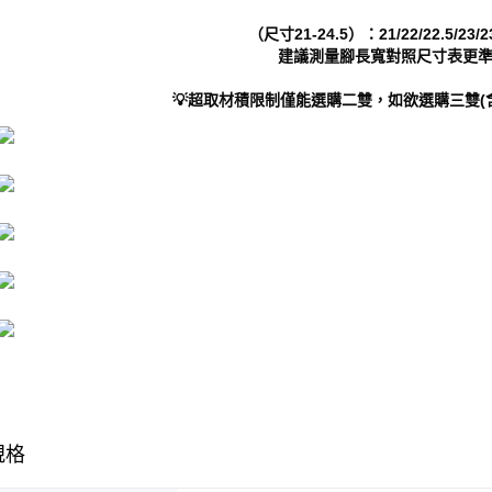
即時審查
結果請求
（尺寸21-24.5）：21/22/22.5/23/23
５．嚴禁
建議測量腳長寬對照尺寸表更準
形，恩沛
動。
💡超取材積限制僅能選購二雙，如欲選購三雙(
規格