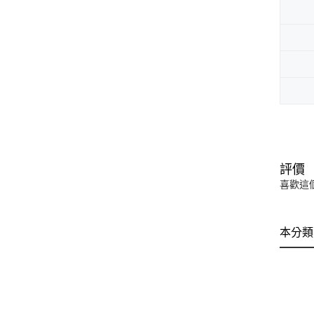
評價
喜歡這
本分類