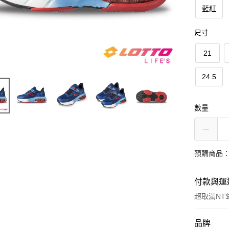
藍紅
尺寸
21
24.5
數量
預購商品：
付款與運
超取滿NT$
付款方式
品牌