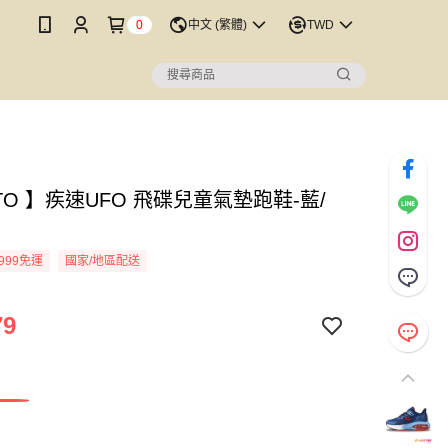
0
中文 (繁體)
TWD
TO 】疾速UFO 飛碟兒童氣墊跑鞋-藍/
999免運
國家/地區配送
79