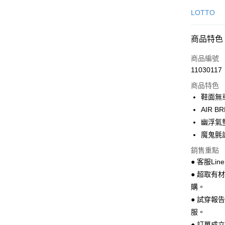
信用卡一
LOTTO
超商取貨
商品特色
LINE Pay
商品編號
Apple Pay
11030117
商品特色
街口支付
鞋面無
悠遊付
AIR 
幽浮氣
Google Pa
魔鬼氈
全盈+PAY
銷售重點
AFTEE先
● 客服Lin
相關說明
● 超取有
【關於「A
購。
ATM付款
AFTEE
● 試穿報
便利好安
１．簡單
服。
２．便利
運送方式
● 訂單成