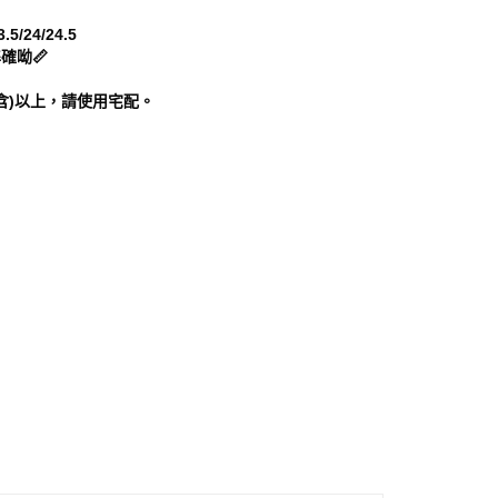
核予不同之上限額度；若仍有額度不足之情形，本公司將視審查
用戶進行身份認證。
.5/24/24.5
一人註冊多個帳號或使用他人資訊註冊。若發現惡意使用之情
確呦📏
科技股份有限公司將有權停止該用戶之使用額度並採取法律行
含)以上，請使用宅配。