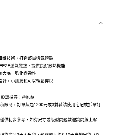
次付款
付款
車縫技術，打造輕量透氣體驗
BREEZE透氣鞋墊，提供良好散熱機能
墊大底，強化避震性
y
設計，小朋友也可以輕鬆穿脫
享後付
e ID請搜尋：@ifufa
材積限制，訂單超過1200元或3雙鞋請使用宅配或拆單訂
FTEE先享後付」】
先享後付是「在收到商品之後才付款」的支付方式。 讓您購物簡單
告僅供初步參考，如有尺寸或版型問題歡迎詢問線上客
心！
：不需註冊會員、不需綁卡、不需儲值。
：只要手機號碼，簡訊認證，即可結帳。
立現貨商品3天內出貨，預購商品約5-10天安排出貨（以