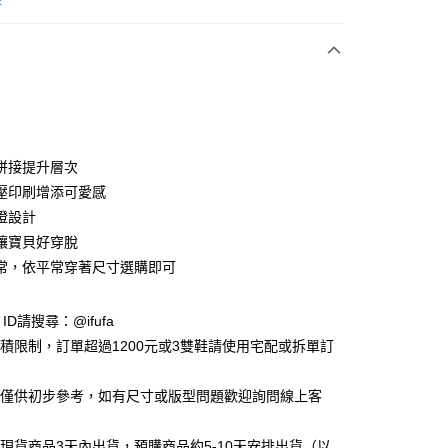
付款
拼接提升層次
壓印刷增添可愛感
燈設計
y
讓寶貝好穿脫
常，依平常穿著尺寸選購即可
享後付
e ID請搜尋：@ifufa
FTEE先享後付」】
材積限制，訂單超過1200元或3雙鞋請使用宅配或拆單訂
先享後付是「在收到商品之後才付款」的支付方式。 讓您購物簡單
心！
：不需註冊會員、不需綁卡、不需儲值。
告僅供初步參考，如有尺寸或版型問題歡迎詢問線上客
：只要手機號碼，簡訊認證，即可結帳。
：先確認商品／服務後，再付款。
立現貨商品3天內出貨，預購商品約5-10天安排出貨（以