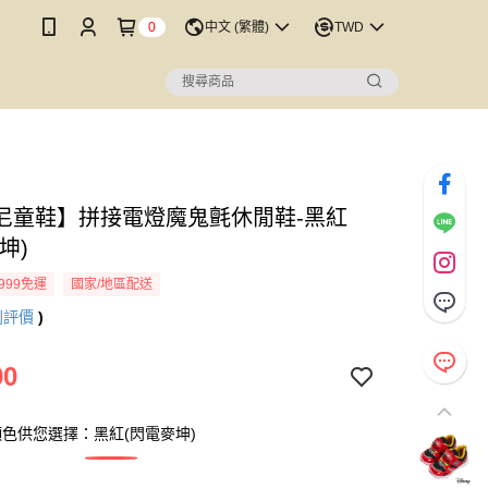
0
中文 (繁體)
TWD
尼童鞋】拼接電燈魔鬼氈休閒鞋-黑紅
坤)
999免運
國家/地區配送
則評價
)
90
色供您選擇：黑紅(閃電麥坤)