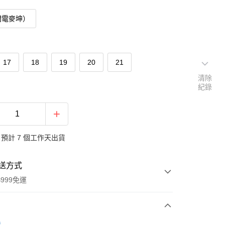
閃電麥坤）
17
18
19
20
21
清除
紀錄
預計 7 個工作天出貨
送方式
999免運
次付款
鞋