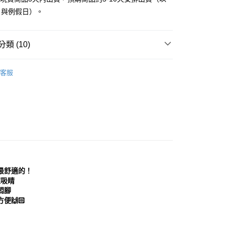
付款
EE先享後付」結帳流程】
日與例假日）。
0，滿NT$999(含以上)免運費
方式選擇「AFTEE先享後付」後，將跳轉至「AFTEE先享後
頁面，進行簡訊認證並確認金額後，即可完成結帳。
家取貨
成立數日內，您將收到繳費通知簡訊。
類 (10)
費通知簡訊後14天內，點擊此簡訊中的連結，可透過四大超商
0，滿NT$999(含以上)免運費
網路銀行／等多元方式進行付款，方視為交易完成。
：結帳手續完成當下不需立刻繳費，但若您需要取消訂單，請聯
鞋
運動鞋│慢跑鞋
貨付款
的店家。未經商家同意取消之訂單仍視為有效，需透過AFTEE
客服
推薦
繳納相關費用。
0，滿NT$999(含以上)免運費
否成功請以「AFTEE先享後付 」之結帳頁面顯示為準，若有關於
分類
運動鞋
功／繳費後需取消欲退款等相關疑問，請聯繫「AFTEE先享後
11取貨
援中心」
https://netprotections.freshdesk.com/support/home
0，滿NT$999(含以上)免運費
鞋
帆布鞋│休閒鞋
項】
分類
黑色 Black
宅配
恩沛科技股份有限公司提供之「AFTEE先享後付」服務完成之
依本服務之必要範圍內提供個人資料，並將交易相關給付款項請
0，滿NT$999(含以上)免運費
分類
紅色 Red
讓予恩沛科技股份有限公司。
個人資料處理事宜，請瀏覽以下網址：
查看運費
最舒適的！
ee.tw/terms/#terms3
典款式
年的使用者請事先徵得法定代理人或監護人之同意方可使用
超吸睛
E先享後付」，若未經同意申辦者引起之損失，本公司不負相關責
悶腳
心推薦
🙌🏻
AFTEE先享後付」時，將依據個別帳號之用戶狀況，依本公司
分類
休閒鞋
核予不同之上限額度；若仍有額度不足之情形，本公司將視審查
用戶進行身份認證。