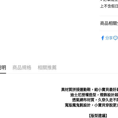
全家 取貨
【「AFT
上不含假
每筆NT$7
１．於結帳
付」結帳
付款後 全
２．訂單
商品相關分
３．收到繳
每筆NT$7
／ATM／
※ 請注意
Kids｜童
7-11 取
絡購買商品
分享
人氣商品
先享後付
每筆NT$7
※ 交易是
└ 依款式
是否繳費成
付款後 7-
付客戶支
每筆NT$7
Kids｜童
【注意事
說明
商品規格
相關推薦
└ 依顏色
新竹物流
１．透過由
交易，需
每筆NT$9
└ 依顏色
求債權轉
２．關於
新品上市
海外宅配
異材質拼接運動鞋，給小寶貝最好
https://aft
❚ 日常經
３．未成
迪士尼授權造型，燈飾設計
「AFTE
透氣網布材質，久穿久走不
❚ 店員私
任。
寬版魔鬼氈設計，小寶貝穿脫更方便
４．使用「
└ 依款式
即時審查
【版型建議】
結果請求