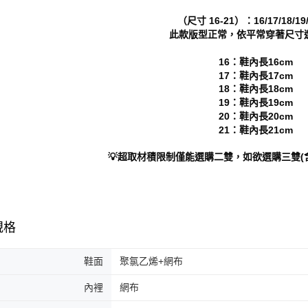
５．嚴禁
（尺寸 16-21）：16/17/18/19/
形，恩沛
此款版型正常，依平常穿著尺寸
動。
16：鞋內長16cm
17：鞋內長17cm
18：鞋內長18cm
19：鞋內長19cm
20：鞋內長20cm
21：鞋內長21cm
💡超取材積限制僅能選購二雙，如欲選購三雙(
規格
鞋面
聚氯乙烯+網布
內裡
網布