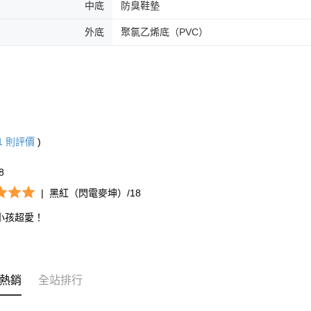
中底
防臭鞋墊
外底
聚氯乙烯底（PVC）
1
則評價
)
*8
|
黑紅（閃電麥坤）/18
小孩超愛！
熱銷
全站排行