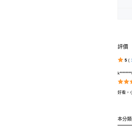
評價
5
(
k*******
好看，
本分類