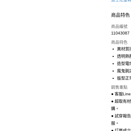
超商取貨
商品特色
LINE Pay
商品編號
Apple Pay
11043087
商品特色
街口支付
異材質
悠遊付
透明熱
造型電
Google Pa
魔鬼氈
全盈+PAY
版型正
AFTEE先
銷售重點
相關說明
● 客服Lin
【關於「A
● 超取有
ATM付款
AFTEE
購。
便利好安
１．簡單
● 試穿報
２．便利
運送方式
服。
３．安心
● 訂單成