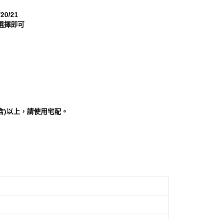
一人註冊多個帳號或使用他人資訊註冊。若發現惡意使用之情
20/21
科技股份有限公司將有權停止該用戶之使用額度並採取法律行
選擇即可
含)以上，請使用宅配。