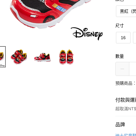
黑紅（
尺寸
16
數量
預購商品：
付款與運
超取滿NT$
付款方式
品牌
信用卡一
迪士尼童