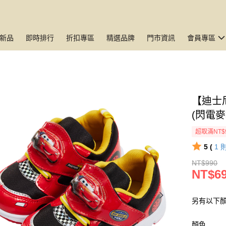
新品
即時排行
折扣專區
精選品牌
門市資訊
會員專區
【迪士
(閃電麥
超取滿NT$
5 (
1
NT$990
NT$6
另有以下顏
顏色