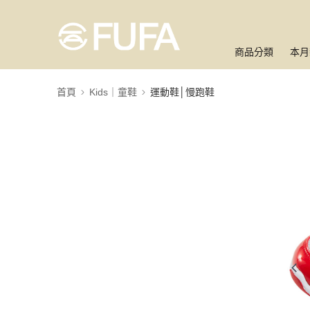
商品分類
本月
首頁
Kids｜童鞋
運動鞋│慢跑鞋