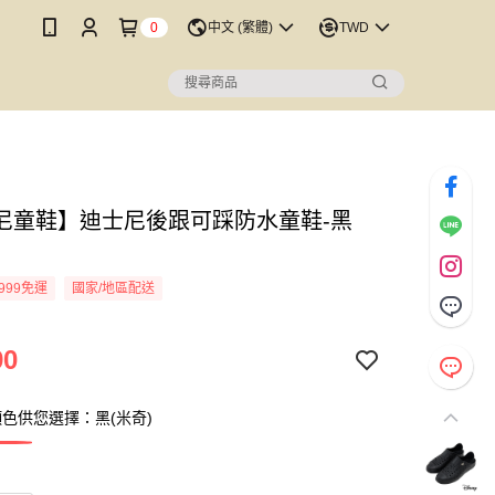
0
中文 (繁體)
TWD
尼童鞋】迪士尼後跟可踩防水童鞋-黑
999免運
國家/地區配送
90
色供您選擇：黑(米奇)