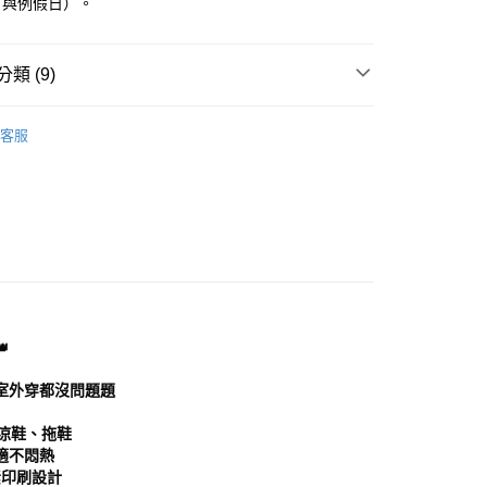
日與例假日）。
0，滿NT$999(含以上)免運費
方式選擇「AFTEE先享後付」後，將跳轉至「AFTEE先享後
頁面，進行簡訊認證並確認金額後，即可完成結帳。
家取貨
成立數日內，您將收到繳費通知簡訊。
類 (9)
費通知簡訊後14天內，點擊此簡訊中的連結，可透過四大超商
0，滿NT$999(含以上)免運費
網路銀行／等多元方式進行付款，方視為交易完成。
：結帳手續完成當下不需立刻繳費，但若您需要取消訂單，請聯
鞋
涼鞋│拖鞋
貨付款
的店家。未經商家同意取消之訂單仍視為有效，需透過AFTEE
客服
推薦
繳納相關費用。
0，滿NT$999(含以上)免運費
否成功請以「AFTEE先享後付 」之結帳頁面顯示為準，若有關於
鞋
平底鞋│懶人鞋
功／繳費後需取消欲退款等相關疑問，請聯繫「AFTEE先享後
11取貨
援中心」
https://netprotections.freshdesk.com/support/home
0，滿NT$999(含以上)免運費
分類
黑色 Black
項】
宅配
恩沛科技股份有限公司提供之「AFTEE先享後付」服務完成之
依本服務之必要範圍內提供個人資料，並將交易相關給付款項請
0，滿NT$999(含以上)免運費
典款式
讓予恩沛科技股份有限公司。
個人資料處理事宜，請瀏覽以下網址：
分類
全黑 Full Black
查看運費

ee.tw/terms/#terms3
備單品
年的使用者請事先徵得法定代理人或監護人之同意方可使用
E先享後付」，若未經同意申辦者引起之損失，本公司不負相關責
室外穿都沒問題題
分類
洞洞鞋
AFTEE先享後付」時，將依據個別帳號之用戶狀況，依本公司
身涼鞋、拖鞋
核予不同之上限額度；若仍有額度不足之情形，本公司將視審查
適不悶熱
用戶進行身份認證。
素印刷設計
一人註冊多個帳號或使用他人資訊註冊。若發現惡意使用之情