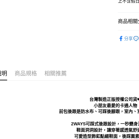
上不含假
每筆NT$7
１．於結帳
付」結帳
付款後 全
２．訂單
商品相關分
３．收到繳
每筆NT$7
／ATM／
※ 請注意
Kids｜童
7-11 取
絡購買商品
分享
人氣商品
先享後付
每筆NT$7
※ 交易是
Kids｜童
是否繳費成
付款後 7-
付客戶支
每筆NT$7
└ 依顏色
【注意事
說明
商品規格
相關推薦
新品上市
新竹物流
１．透過由
交易，需
每筆NT$9
❚ 日常經
求債權轉
２．關於
└ 依顏色
海外宅配
台灣製造正版授權公司貨
https://aft
❚ 春夏必
３．未成
小朋友最愛的卡通人物
「AFTE
前包後跟是防水布、可踩後腳跟，室內、
└ 依款式
任。
４．使用「
2WAYS可踩式後跟設計，一秒變
即時審查
鞋面洞洞設計，讓穿著感透氣舒
結果請求
可愛造型飾釦點綴鞋面，後踩圖
５．嚴禁