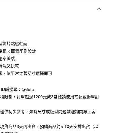
付款
型飾片點綴鞋面
後跟 x 圖素印刷設計
適穿著感
y
清洗又快乾
常，依平常穿著尺寸選擇即可
享後付
e ID請搜尋：@ifufa
FTEE先享後付」】
材積限制，訂單超過1200元或3雙鞋請使用宅配或拆單訂
先享後付是「在收到商品之後才付款」的支付方式。 讓您購物簡單
心！
：不需註冊會員、不需綁卡、不需儲值。
告僅供初步參考，如有尺寸或版型問題歡迎詢問線上客
：只要手機號碼，簡訊認證，即可結帳。
：先確認商品／服務後，再付款。
立現貨商品3天內出貨，預購商品約5-10天安排出貨（以
付款
EE先享後付」結帳流程】