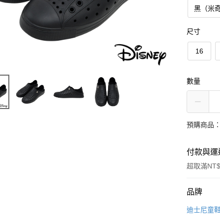
黑（米
尺寸
16
數量
預購商品：
付款與運
超取滿NT$
付款方式
品牌
信用卡一
迪士尼童