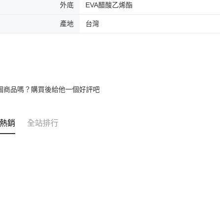
外底
EVA醋酸乙烯酯
產地
台灣
個商品嗎？購買後給他一個好評吧
熱銷
全站排行