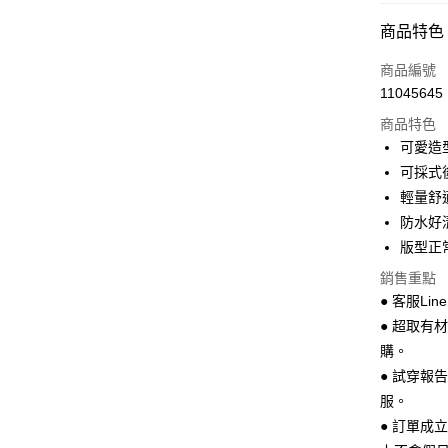
超商取貨
商品特色
LINE Pay
商品編號
Apple Pay
11045645
商品特色
街口支付
可愛造
悠遊付
可採式
輕量舒
Google Pa
防水好
全盈+PAY
版型正
AFTEE先
銷售重點
相關說明
● 客服Lin
【關於「A
● 超取有
ATM付款
AFTEE
購。
便利好安
１．簡單
● 試穿報
２．便利
運送方式
服。
３．安心
● 訂單成
全家 取貨
【「AFT