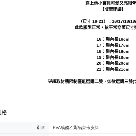
穿上他小寶貝可愛又亮眼💖
形，恩沛
【版型建議】
動。
（尺寸 16-21）：16/17/18/19/
此款版型正常，依平常穿著尺寸
16：鞋內長16cm
17：鞋內長17cm
18：鞋內長18cm
19：鞋內長19cm
20：鞋內長20cm
21：鞋內長21cm
💡超取材積限制僅能選購二雙，如欲選購三雙(
規格
鞋面
EVA醋酸乙烯酯萊卡皮料