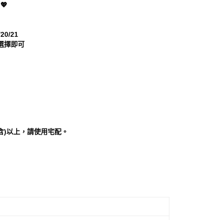
💖
科技股份有限公司將有權停止該用戶之使用額度並採取法律行
20/21
選擇即可
含)以上，請使用宅配。