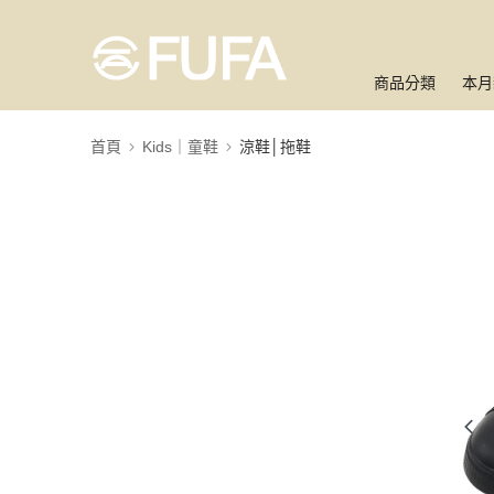
商品分類
本月
首頁
Kids｜童鞋
涼鞋│拖鞋