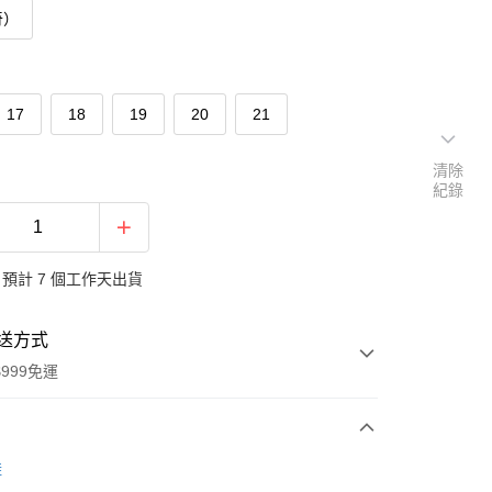
奇）
17
18
19
20
21
清除
紀錄
預計 7 個工作天出貨
送方式
999免運
次付款
鞋