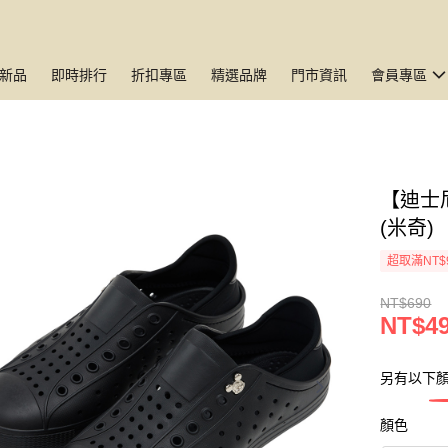
新品
即時排行
折扣專區
精選品牌
門市資訊
會員專區
【迪士
(米奇)
超取滿NT$
NT$690
NT$4
另有以下顏
顏色