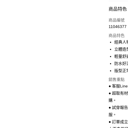
超商取貨
商品特色
LINE Pay
商品編號
Apple Pay
11046377
商品特色
街口支付
經典人
悠遊付
立體造
輕量舒
Google Pa
防水好
全盈+PAY
版型正
AFTEE先
銷售重點
相關說明
● 客服Lin
【關於「A
● 超取有
ATM付款
AFTEE
購。
便利好安
１．簡單
● 試穿報
２．便利
運送方式
服。
３．安心
● 訂單成
全家 取貨
【「AFT