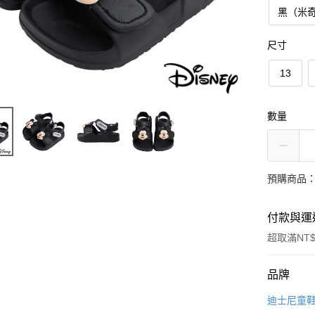
黑（米
尺寸
13
數量
預購商品：
付款與運
超取滿NT$
付款方式
品牌
信用卡一
迪士尼童