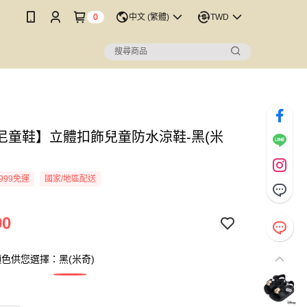
0
中文 (繁體)
TWD
尼童鞋】立體扣飾兒童防水涼鞋-黑(米
999免運
國家/地區配送
90
色供您選擇：黑(米奇)