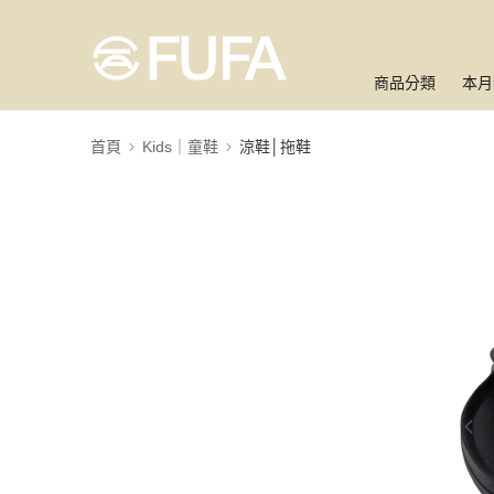
商品分類
本月
首頁
Kids｜童鞋
涼鞋│拖鞋