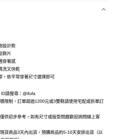
付款
物設計款
型飾片
適穿著感
y
清洗又快乾
常，依平常穿著尺寸選擇即可
享後付
e ID請搜尋：@ifufa
FTEE先享後付」】
材積限制，訂單超過1200元或3雙鞋請使用宅配或拆單訂
先享後付是「在收到商品之後才付款」的支付方式。 讓您購物簡單
心！
：不需註冊會員、不需綁卡、不需儲值。
告僅供初步參考，如有尺寸或版型問題歡迎詢問線上客
：只要手機號碼，簡訊認證，即可結帳。
：先確認商品／服務後，再付款。
立現貨商品3天內出貨，預購商品約5-10天安排出貨（以
付款
EE先享後付」結帳流程】