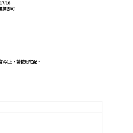
17/18
科技股份有限公司將有權停止該用戶之使用額度並採取法律行
選擇即可
含)以上，請使用宅配。