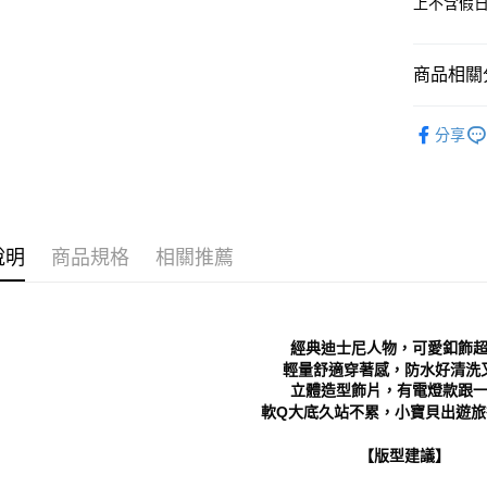
上不含假
每筆NT$7
１．於結帳
付」結帳
付款後 全
２．訂單
商品相關分
３．收到繳
每筆NT$7
／ATM／
※ 請注意
Kids｜童
7-11 取
絡購買商品
分享
人氣商品
先享後付
每筆NT$7
※ 交易是
└ 依顏色
是否繳費成
付款後 7-
付客戶支
每筆NT$7
新品上市
【注意事
說明
商品規格
相關推薦
❚ 日常經
新竹物流
１．透過由
交易，需
每筆NT$9
└ 依款式
求債權轉
２．關於
❚ 春夏必
海外宅配
經典迪士尼人物，可愛釦飾
https://aft
３．未成
輕量舒適穿著感，防水好清洗
「AFTE
立體造型飾片，有電燈款跟
任。
軟Q大底久站不累，小寶貝出遊旅
４．使用「
即時審查
【版型建議】
結果請求
５．嚴禁