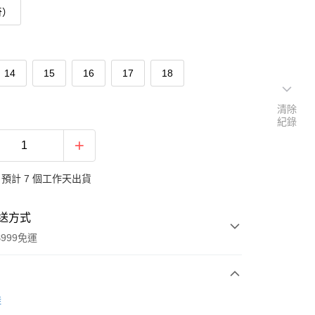
奇）
14
15
16
17
18
清除
紀錄
預計 7 個工作天出貨
送方式
999免運
次付款
鞋