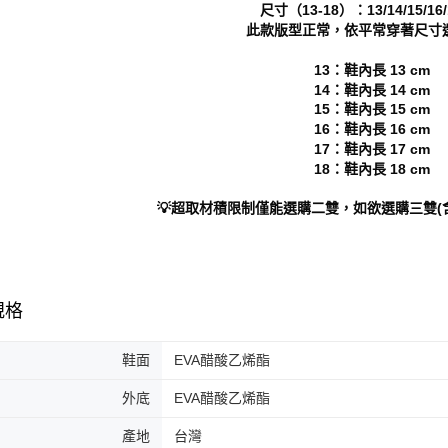
尺寸（13-18）：13/14/15/16/
形，恩沛
此款版型正常，依平常穿著尺寸
動。
13：鞋內長 13 cm
14：鞋內長 14 cm
15：鞋內長 15 cm
16：鞋內長 16 cm
17：鞋內長 17 cm
18：鞋內長 18 cm
💡超取材積限制僅能選購二雙，如欲選購三雙(
規格
鞋面
EVA醋酸乙烯酯
外底
EVA醋酸乙烯酯
產地
台灣