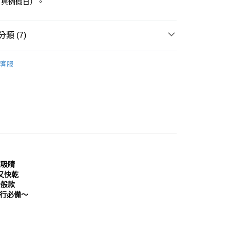
日與例假日）。
0，滿NT$999(含以上)免運費
方式選擇「AFTEE先享後付」後，將跳轉至「AFTEE先享後
頁面，進行簡訊認證並確認金額後，即可完成結帳。
家取貨
成立數日內，您將收到繳費通知簡訊。
類 (7)
費通知簡訊後14天內，點擊此簡訊中的連結，可透過四大超商
0，滿NT$999(含以上)免運費
網路銀行／等多元方式進行付款，方視為交易完成。
：結帳手續完成當下不需立刻繳費，但若您需要取消訂單，請聯
鞋
涼鞋│拖鞋
貨付款
的店家。未經商家同意取消之訂單仍視為有效，需透過AFTEE
客服
推薦
繳納相關費用。
0，滿NT$999(含以上)免運費
否成功請以「AFTEE先享後付 」之結帳頁面顯示為準，若有關於
分類
黑色 Black
功／繳費後需取消欲退款等相關疑問，請聯繫「AFTEE先享後
11取貨
援中心」
https://netprotections.freshdesk.com/support/home
0，滿NT$999(含以上)免運費
項】
典款式
宅配
恩沛科技股份有限公司提供之「AFTEE先享後付」服務完成之
依本服務之必要範圍內提供個人資料，並將交易相關給付款項請
0，滿NT$999(含以上)免運費
分類
涼拖鞋
讓予恩沛科技股份有限公司。
個人資料處理事宜，請瀏覽以下網址：
備單品
查看運費
超吸睛
ee.tw/terms/#terms3
年的使用者請事先徵得法定代理人或監護人之同意方可使用
又快乾
E先享後付」，若未經同意申辦者引起之損失，本公司不負相關責
一般款
行必備～
AFTEE先享後付」時，將依據個別帳號之用戶狀況，依本公司
核予不同之上限額度；若仍有額度不足之情形，本公司將視審查
用戶進行身份認證。
一人註冊多個帳號或使用他人資訊註冊。若發現惡意使用之情