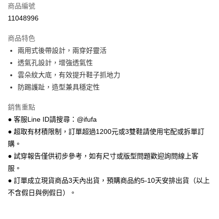
商品編號
超商取貨付款
11048996
LINE Pay
商品特色
Apple Pay
兩用式後帶設計，兩穿好靈活
透氣孔設計，增強透氣性
街口支付
雲朵紋大底，有效提升鞋子抓地力
悠遊付
防踢護趾，造型兼具穩定性
Google Pay
銷售重點
● 客服Line ID請搜尋：@ifufa
全盈+PAY
● 超取有材積限制，訂單超過1200元或3雙鞋請使用宅配或拆單訂
AFTEE先享後付
購。
相關說明
● 試穿報告僅供初步參考，如有尺寸或版型問題歡迎詢問線上客
【關於「AFTEE先享後付」】
服。
ATM付款
AFTEE先享後付是「在收到商品之後才付款」的支付方式。 讓您購物簡單
便利好安心！
● 訂單成立現貨商品3天內出貨，預購商品約5-10天安排出貨（以上
１．簡單：不需註冊會員、不需綁卡、不需儲值。
不含假日與例假日）。
運送方式
２．便利：只要手機號碼，簡訊認證，即可結帳。
３．安心：先確認商品／服務後，再付款。
全家 取貨付款