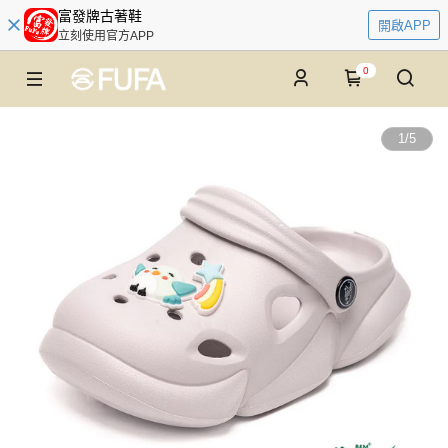
富發牌古著鞋
開啟APP
立刻使用官方APP
0
1
/
5