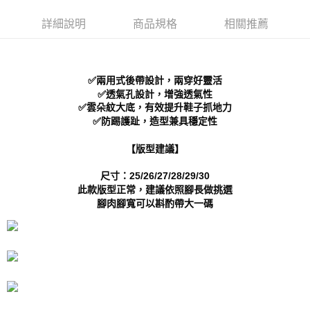
每筆NT$70，滿NT$999(含以上)免運費
【「AFTEE先享後付」結帳流程】
１．於結帳方式選擇「AFTEE先享後付」後，將跳轉至「AFTEE先享後付」
詳細說明
商品規格
相關推薦
付款後 全家取貨
結帳頁面，進行簡訊認證並確認金額後，即可完成結帳。
２．訂單成立數日內，您將收到繳費通知簡訊。
每筆NT$70，滿NT$999(含以上)免運費
３．收到繳費通知簡訊後14天內，點擊此簡訊中的連結，可透過四大超商／
ATM／網路銀行／等多元方式進行付款，方視為交易完成。
7-11 取貨付款
✅兩用式後帶設計，兩穿好靈活
※ 請注意：結帳手續完成當下不需立刻繳費，但若您需要取消訂單，請聯絡
每筆NT$70，滿NT$999(含以上)免運費
購買商品的店家。未經商家同意取消之訂單仍視為有效，需透過AFTEE先享
✅透氣孔設計，增強透氣性
後付繳納相關費用。
✅雲朵紋大底，有效提升鞋子抓地力
付款後 7-11取貨
※ 交易是否成功請以「AFTEE先享後付 」之結帳頁面顯示為準，若有關於
✅防踢護趾，造型兼具穩定性
是否繳費成功／繳費後需取消欲退款等相關疑問，請聯繫「AFTEE先享後付
每筆NT$70，滿NT$999(含以上)免運費
客戶支援中心」
https://netprotections.freshdesk.com/support/home
【版型建議】
新竹物流宅配
【注意事項】
尺寸：25/26/27/28/29/30
１．透過由恩沛科技股份有限公司提供之「AFTEE先享後付」服務完成之交
每筆NT$90，滿NT$999(含以上)免運費
此款版型正常，建議依照腳長做挑選
易，需依本服務之必要範圍內提供個人資料，並將交易相關給付款項請求債
腳肉腳寬可以斟酌帶大一碼
權轉讓予恩沛科技股份有限公司。
海外宅配
查看運費
２．關於個人資料處理事宜，請瀏覽以下網址：
https://aftee.tw/terms/#terms3
３．未成年的使用者請事先徵得法定代理人或監護人之同意方可使用
「AFTEE先享後付」，若未經同意申辦者引起之損失，本公司不負相關責
任。
４．使用「AFTEE先享後付」時，將依據個別帳號之用戶狀況，依本公司即
時審查核予不同之上限額度；若仍有額度不足之情形，本公司將視審查結果
請求用戶進行身份認證。