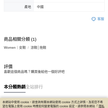
產地
中國
客服
商品相關分類 (1)
Women｜女鞋
涼鞋│拖鞋
評價
喜歡這個商品嗎？購買後給他一個好評吧
本分類熱銷
全站排行
本網站中使用 cookie，欲查詢有關本網站使用 cookie 方式之詳情，及若您不希
熱門標籤
望在電腦上使用 cookie 時應如何變更電腦的 cookie 設定，請參閱本網站「
隱私