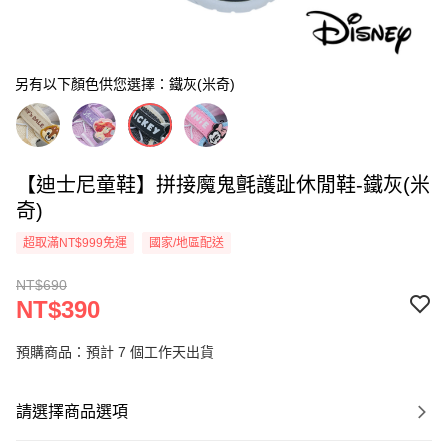
另有以下顏色供您選擇：鐵灰(米奇)
【迪士尼童鞋】拼接魔鬼氈護趾休閒鞋-鐵灰(米
奇)
超取滿NT$999免運
國家/地區配送
NT$690
NT$390
預購商品：預計 7 個工作天出貨
請選擇商品選項