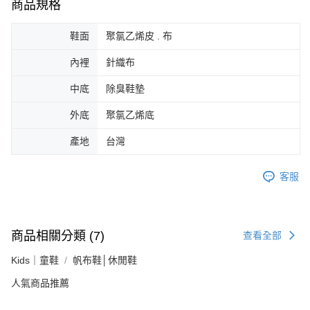
商品規格
鞋面
聚氯乙烯皮 . 布
內裡
針織布
中底
除臭鞋墊
外底
聚氯乙烯底
產地
台灣
客服
商品相關分類 (7)
查看全部
Kids｜童鞋
帆布鞋│休閒鞋
人氣商品推薦