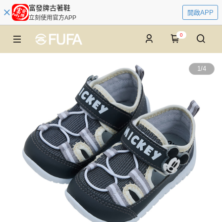
富發牌古著鞋
開啟APP
立刻使用官方APP
0
1
/
4