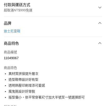
付款與運送方式
超取滿NT$999免運
付款方式
品牌
信用卡一次付款
迪士尼童鞋
超商取貨付款
商品特色
LINE Pay
商品編號
Apple Pay
11049067
街口支付
商品特色
悠遊付
異材質拼接提升層次
Google Pay
造型鞋帶設計好有型
透明熱壓印刷增添可愛感
全盈+PAY
魔鬼氈設計好穿脫
AFTEE先享後付
版型偏小，依平常穿著尺寸加大半號至一號選擇即可
相關說明