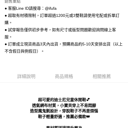
銷售重點
【關於「AFTEE先享後付」】
ATM付款
AFTEE先享後付是「在收到商品之後才付款」的支付方式。 讓您購物簡單
● 客服Line ID請搜尋：@ifufa
便利好安心！
● 超取有材積限制，訂單超過1200元或3雙鞋請使用宅配或拆單訂
１．簡單：不需註冊會員、不需綁卡、不需儲值。
運送方式
２．便利：只要手機號碼，簡訊認證，即可結帳。
購。
３．安心：先確認商品／服務後，再付款。
全家 取貨付款
● 試穿報告僅供初步參考，如有尺寸或版型問題歡迎詢問線上客
每筆NT$70，滿NT$999(含以上)免運費
服。
【「AFTEE先享後付」結帳流程】
１．於結帳方式選擇「AFTEE先享後付」後，將跳轉至「AFTEE先享後付」
● 訂單成立現貨商品3天內出貨，預購商品約5-10天安排出貨（以上
付款後 全家取貨
結帳頁面，進行簡訊認證並確認金額後，即可完成結帳。
不含假日與例假日）。
２．訂單成立數日內，您將收到繳費通知簡訊。
每筆NT$70，滿NT$999(含以上)免運費
３．收到繳費通知簡訊後14天內，點擊此簡訊中的連結，可透過四大超商／
ATM／網路銀行／等多元方式進行付款，方視為交易完成。
7-11 取貨付款
※ 請注意：結帳手續完成當下不需立刻繳費，但若您需要取消訂單，請聯絡
每筆NT$70，滿NT$999(含以上)免運費
購買商品的店家。未經商家同意取消之訂單仍視為有效，需透過AFTEE先享
詳細說明
商品規格
相關推薦
後付繳納相關費用。
付款後 7-11取貨
※ 交易是否成功請以「AFTEE先享後付 」之結帳頁面顯示為準，若有關於
是否繳費成功／繳費後需取消欲退款等相關疑問，請聯繫「AFTEE先享後付
每筆NT$70，滿NT$999(含以上)免運費
客戶支援中心」
https://netprotections.freshdesk.com/support/home
超可愛的迪士尼兒童休閒鞋💕
新竹物流宅配
【注意事項】
透氣網布材質，小寶貝穿上不易悶腳
１．透過由恩沛科技股份有限公司提供之「AFTEE先享後付」服務完成之交
每筆NT$90，滿NT$999(含以上)免運費
造型魔鬼氈設計，穿脫鞋子不再是煩惱
易，需依本服務之必要範圍內提供個人資料，並將交易相關給付款項請求債
鞋子輕量舒適，推薦必備款👑
權轉讓予恩沛科技股份有限公司。
海外宅配
查看運費
２．關於個人資料處理事宜，請瀏覽以下網址：
異材質拼接提升層次