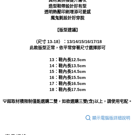
https://aftee.tw/terms/#terms3
造型鞋帶設計好有型
３．未成年的使用者請事先徵得法定代理人或監護人之同意方可使用
透明熱壓印刷增添可愛感
「AFTEE先享後付」，若未經同意申辦者引起之損失，本公司不負相關責
魔鬼氈設計好穿脫
任。
４．使用「AFTEE先享後付」時，將依據個別帳號之用戶狀況，依本公司即
時審查核予不同之上限額度；若仍有額度不足之情形，本公司將視審查結果
【版型建議】
請求用戶進行身份認證。
５．嚴禁一人註冊多個帳號或使用他人資訊註冊。若發現惡意使用之情形，
（尺寸 13-18）：13/14/15/16/17/18
恩沛科技股份有限公司將有權停止該用戶之使用額度並採取法律行動。
此款版型正常，依平常穿著尺寸選擇即可
13：鞋內長12.5cm
14：鞋內長13.5cm
15：鞋內長14.5cm
16：鞋內長15.5cm
17：鞋內長16.5cm
18：鞋內長17.5cm
💡超取材積限制僅能選購二雙，如欲選購三雙(含)以上，請使用宅配。
顯示電腦版詳細說明