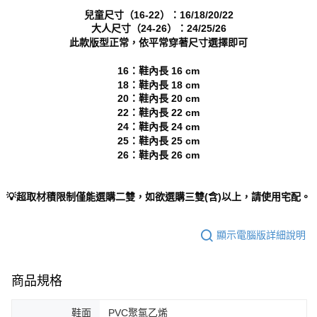
「AFTEE先享後付」，若未經同意申辦者引起之損失，本公司不負相關責
兒童尺寸（16-22）：16/18/20/22
任。
大人尺寸（24-26）：24/25/26
４．使用「AFTEE先享後付」時，將依據個別帳號之用戶狀況，依本公司即
此款版型正常，依平常穿著尺寸選擇即可
時審查核予不同之上限額度；若仍有額度不足之情形，本公司將視審查結果
請求用戶進行身份認證。
16：鞋內長 16 cm
５．嚴禁一人註冊多個帳號或使用他人資訊註冊。若發現惡意使用之情形，
18：鞋內長 18 cm
恩沛科技股份有限公司將有權停止該用戶之使用額度並採取法律行動。
20：鞋內長 20 cm
22：鞋內長 22 cm
24：鞋內長 24 cm
25：鞋內長 25 cm
26：鞋內長 26 cm
💡超取材積限制僅能選購二雙，如欲選購三雙(含)以上，請使用宅配。
顯示電腦版詳細說明
商品規格
鞋面
PVC聚氯乙烯