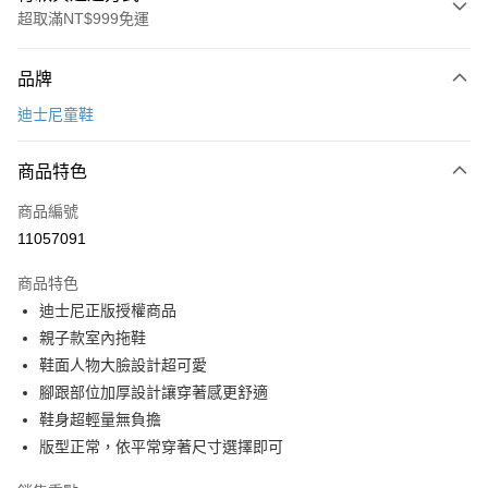
超取滿NT$999免運
付款方式
品牌
信用卡一次付款
迪士尼童鞋
超商取貨付款
商品特色
LINE Pay
商品編號
Apple Pay
11057091
街口支付
商品特色
悠遊付
迪士尼正版授權商品
Google Pay
親子款室內拖鞋
鞋面人物大臉設計超可愛
全盈+PAY
腳跟部位加厚設計讓穿著感更舒適
AFTEE先享後付
鞋身超輕量無負擔
相關說明
版型正常，依平常穿著尺寸選擇即可
【關於「AFTEE先享後付」】
ATM付款
AFTEE先享後付是「在收到商品之後才付款」的支付方式。 讓您購物簡單