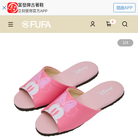
富發牌古著鞋
開啟APP
立刻使用官方APP
0
1
/
4