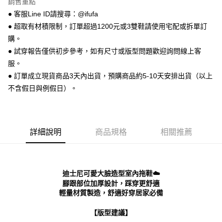
銷售重點
便利好安心！
● 客服Line ID請搜尋：@ifufa
１．簡單：不需註冊會員、不需綁卡、不需儲值。
運送方式
２．便利：只要手機號碼，簡訊認證，即可結帳。
● 超取有材積限制，訂單超過1200元或3雙鞋請使用宅配或拆單訂
３．安心：先確認商品／服務後，再付款。
全家 取貨付款
購。
每筆NT$70，滿NT$999(含以上)免運費
● 試穿報告僅供初步參考，如有尺寸或版型問題歡迎詢問線上客
【「AFTEE先享後付」結帳流程】
１．於結帳方式選擇「AFTEE先享後付」後，將跳轉至「AFTEE先享後付」
服。
付款後 全家取貨
結帳頁面，進行簡訊認證並確認金額後，即可完成結帳。
● 訂單成立現貨商品3天內出貨，預購商品約5-10天安排出貨（以上
２．訂單成立數日內，您將收到繳費通知簡訊。
每筆NT$70，滿NT$999(含以上)免運費
不含假日與例假日）。
３．收到繳費通知簡訊後14天內，點擊此簡訊中的連結，可透過四大超商／
ATM／網路銀行／等多元方式進行付款，方視為交易完成。
7-11 取貨付款
※ 請注意：結帳手續完成當下不需立刻繳費，但若您需要取消訂單，請聯絡
每筆NT$70，滿NT$999(含以上)免運費
購買商品的店家。未經商家同意取消之訂單仍視為有效，需透過AFTEE先享
後付繳納相關費用。
詳細說明
商品規格
相關推薦
付款後 7-11取貨
※ 交易是否成功請以「AFTEE先享後付 」之結帳頁面顯示為準，若有關於
是否繳費成功／繳費後需取消欲退款等相關疑問，請聯繫「AFTEE先享後付
每筆NT$70，滿NT$999(含以上)免運費
客戶支援中心」
https://netprotections.freshdesk.com/support/home
新竹物流宅配
【注意事項】
迪士尼可愛大臉造型室內拖鞋☁️
１．透過由恩沛科技股份有限公司提供之「AFTEE先享後付」服務完成之交
每筆NT$90，滿NT$999(含以上)免運費
腳跟部位加厚設計，踩穿更舒適
易，需依本服務之必要範圍內提供個人資料，並將交易相關給付款項請求債
輕量材質製造，舒適好穿居家必備
權轉讓予恩沛科技股份有限公司。
海外宅配
查看運費
２．關於個人資料處理事宜，請瀏覽以下網址：
【版型建議】
https://aftee.tw/terms/#terms3
３．未成年的使用者請事先徵得法定代理人或監護人之同意方可使用