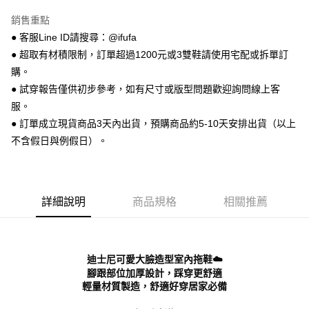
【關於「AFTEE先享後付」】
ATM付款
AFTEE先享後付是「在收到商品之後才付款」的支付方式。 讓您購物簡單
銷售重點
便利好安心！
● 客服Line ID請搜尋：@ifufa
１．簡單：不需註冊會員、不需綁卡、不需儲值。
運送方式
２．便利：只要手機號碼，簡訊認證，即可結帳。
● 超取有材積限制，訂單超過1200元或3雙鞋請使用宅配或拆單訂
３．安心：先確認商品／服務後，再付款。
全家 取貨付款
購。
每筆NT$70，滿NT$999(含以上)免運費
● 試穿報告僅供初步參考，如有尺寸或版型問題歡迎詢問線上客
【「AFTEE先享後付」結帳流程】
１．於結帳方式選擇「AFTEE先享後付」後，將跳轉至「AFTEE先享後付」
服。
付款後 全家取貨
結帳頁面，進行簡訊認證並確認金額後，即可完成結帳。
● 訂單成立現貨商品3天內出貨，預購商品約5-10天安排出貨（以上
２．訂單成立數日內，您將收到繳費通知簡訊。
每筆NT$70，滿NT$999(含以上)免運費
不含假日與例假日）。
３．收到繳費通知簡訊後14天內，點擊此簡訊中的連結，可透過四大超商／
ATM／網路銀行／等多元方式進行付款，方視為交易完成。
7-11 取貨付款
※ 請注意：結帳手續完成當下不需立刻繳費，但若您需要取消訂單，請聯絡
每筆NT$70，滿NT$999(含以上)免運費
購買商品的店家。未經商家同意取消之訂單仍視為有效，需透過AFTEE先享
後付繳納相關費用。
詳細說明
商品規格
相關推薦
付款後 7-11取貨
※ 交易是否成功請以「AFTEE先享後付 」之結帳頁面顯示為準，若有關於
是否繳費成功／繳費後需取消欲退款等相關疑問，請聯繫「AFTEE先享後付
每筆NT$70，滿NT$999(含以上)免運費
客戶支援中心」
https://netprotections.freshdesk.com/support/home
新竹物流宅配
【注意事項】
迪士尼可愛大臉造型室內拖鞋☁️
１．透過由恩沛科技股份有限公司提供之「AFTEE先享後付」服務完成之交
每筆NT$90，滿NT$999(含以上)免運費
腳跟部位加厚設計，踩穿更舒適
易，需依本服務之必要範圍內提供個人資料，並將交易相關給付款項請求債
輕量材質製造，舒適好穿居家必備
權轉讓予恩沛科技股份有限公司。
海外宅配
查看運費
２．關於個人資料處理事宜，請瀏覽以下網址：