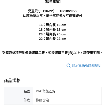
【版型建議】
https://aftee.tw/terms/#terms3
３．未成年的使用者請事先徵得法定代理人或監護人之同意方可使用
「AFTEE先享後付」，若未經同意申辦者引起之損失，本公司不負相關責
兒童尺寸（16-22）：16/18/20/22
任。
此款版型正常，依平常穿著尺寸選擇即可
４．使用「AFTEE先享後付」時，將依據個別帳號之用戶狀況，依本公司即
時審查核予不同之上限額度；若仍有額度不足之情形，本公司將視審查結果
16：鞋內長 16 cm
請求用戶進行身份認證。
18：鞋內長 18 cm
５．嚴禁一人註冊多個帳號或使用他人資訊註冊。若發現惡意使用之情形，
20：鞋內長 20 cm
恩沛科技股份有限公司將有權停止該用戶之使用額度並採取法律行動。
22：鞋內長 22 cm
💡超取材積限制僅能選購二雙，如欲選購三雙(含)以上，請使用宅配。
顯示電腦版詳細說明
商品規格
鞋面
PVC聚氯乙烯
外底
橡膠發泡