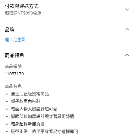
付款與運送方式
超取滿NT$999免運
付款方式
品牌
信用卡一次付款
迪士尼童鞋
超商取貨付款
商品特色
LINE Pay
商品編號
Apple Pay
11057179
街口支付
商品特色
悠遊付
迪士尼正版授權商品
Google Pay
親子款室內拖鞋
鞋面人物大臉設計超可愛
全盈+PAY
腳跟部位加厚設計讓穿著感更舒適
AFTEE先享後付
鞋身超輕量無負擔
相關說明
版型正常，依平常穿著尺寸選擇即可