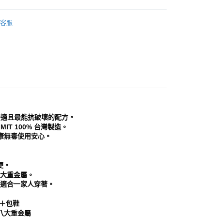
頁面，進行簡訊認證並確認金額後，即可完成結帳。
家取貨
成立數日內，您將收到繳費通知簡訊。
鞋
涼鞋│拖鞋
費通知簡訊後14天內，點擊此簡訊中的連結，可透過四大超商
客服
0，滿NT$999(含以上)免運費
網路銀行／等多元方式進行付款，方視為交易完成。
分類
藍色 Blue
：結帳手續完成當下不需立刻繳費，但若您需要取消訂單，請聯
貨付款
的店家。未經商家同意取消之訂單仍視為有效，需透過AFTEE
繳納相關費用。
0，滿NT$999(含以上)免運費
心推薦
否成功請以「AFTEE先享後付 」之結帳頁面顯示為準，若有關於
功／繳費後需取消欲退款等相關疑問，請聯繫「AFTEE先享後
11取貨
分類
洞洞鞋
援中心」
https://netprotections.freshdesk.com/support/home
0，滿NT$999(含以上)免運費
項】
宅配
恩沛科技股份有限公司提供之「AFTEE先享後付」服務完成之
依本服務之必要範圍內提供個人資料，並將交易相關給付款項請
0，滿NT$999(含以上)免運費
舒適且最能抗破壞的配方。
讓予恩沛科技股份有限公司。
T 100% 台灣製造。
個人資料處理事宜，請瀏覽以下網址：
查看運費
康無毒使用安心。
ee.tw/terms/#terms3
年的使用者請事先徵得法定代理人或監護人之同意方可使用
E先享後付」，若未經同意申辦者引起之損失，本公司不負相關責
便。
大重金屬。
AFTEE先享後付」時，將依據個別帳號之用戶狀況，依本公司
，適合一家人穿著。
核予不同之上限額度；若仍有額度不足之情形，本公司將視審查
用戶進行身份認證。
一人註冊多個帳號或使用他人資訊註冊。若發現惡意使用之情
＋包鞋
科技股份有限公司將有權停止該用戶之使用額度並採取法律行
八大重金屬