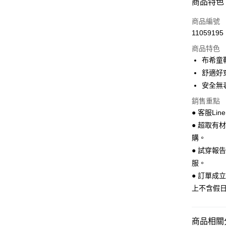
商品特色
LINE Pay
商品編號
Apple Pay
11059195
商品特色
街口支付
布希童
悠遊付
舒適好
安全無
Google Pa
銷售重點
全盈+PAY
● 客服Lin
AFTEE先
● 超取有
相關說明
購。
【關於「A
● 試穿報
ATM付款
AFTEE
服。
便利好安
１．簡單
● 訂單成
２．便利
運送方式
上不含假
３．安心
全家 取貨
【「AFT
每筆NT$7
１．於結帳
商品相關分