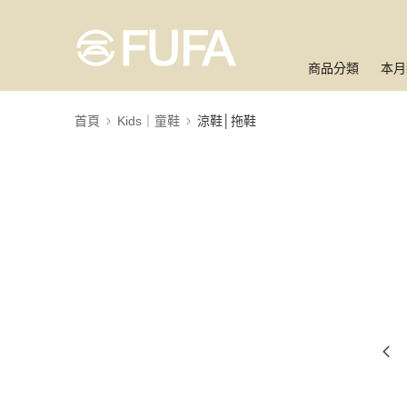
商品分類
本月
首頁
Kids｜童鞋
涼鞋│拖鞋