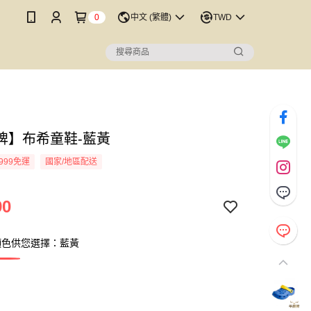
0
中文 (繁體)
TWD
牌】布希童鞋-藍黃
999免運
國家/地區配送
90
顏色供您選擇：藍黃