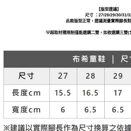
動。
【版型建議】
尺寸 ：27/28/29/30/31/3
此款版型正常，建議測量實際腳長
💡超取材積限制僅能選購二雙，如欲選購三雙(