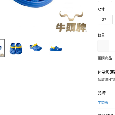
尺寸
27
數量
預購商品：
付款與運
超取滿NT$
付款方式
品牌
信用卡一
牛頭牌
超商取貨