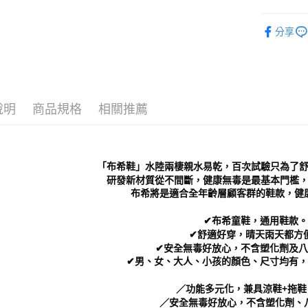
付」結帳
付款後 全
２．訂單
Kids｜童
３．收到繳
分享
每筆NT$7
／ATM／
└ 依顏色
※ 請注意
7-11 取
絡購買商品
新品上市
先享後付
每筆NT$7
❚ 店員私
※ 交易是
是否繳費成
付款後 7-
說明
商品規格
相關推薦
└ 依款式
付客戶支
每筆NT$7
【注意事
新竹物流
１．透過由
交易，需
每筆NT$9
「布希鞋」水陸兩棲親水易乾，百次試驗只為了
求債權轉
研發新材質從不間斷，健康無毒是最基本門檻，MI
２．關於
海外宅配
布希將是適合全年齡層顧客群的鞋款，健
https://aft
３．未成
✔布希童鞋，通用鞋款。
「AFTE
✔舒適好穿，晴天雨天都方
任。
✔安全無毒好放心，不含塑化劑及八
４．使用「
✔男、女、大人、小孩的顏色、尺寸均有
即時審查
結果請求
５．嚴禁
／功能多元化，兼具涼鞋+拖鞋
形，恩沛
／安全無毒好放心，不含塑化劑、