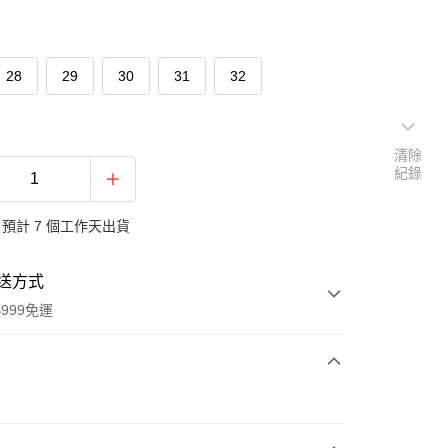
28
29
30
31
32
清除
紀錄
預計 7 個工作天出貨
送方式
999免運
次付款
付款