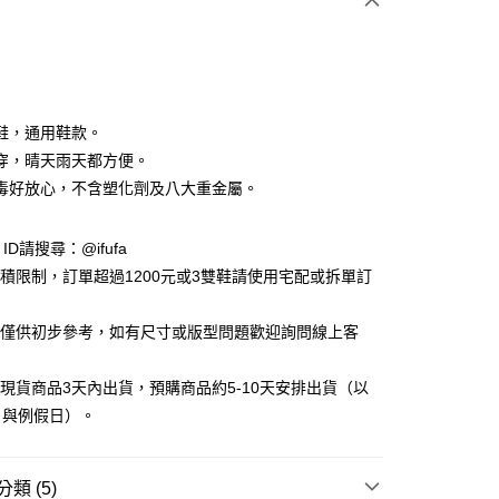
鞋，通用鞋款。
穿，晴天雨天都方便。
毒好放心，不含塑化劑及八大重金屬。
y
e ID請搜尋：@ifufa
享後付
材積限制，訂單超過1200元或3雙鞋請使用宅配或拆單訂
FTEE先享後付」】
告僅供初步參考，如有尺寸或版型問題歡迎詢問線上客
先享後付是「在收到商品之後才付款」的支付方式。 讓您購物簡單
心！
：不需註冊會員、不需綁卡、不需儲值。
立現貨商品3天內出貨，預購商品約5-10天安排出貨（以
：只要手機號碼，簡訊認證，即可結帳。
日與例假日）。
：先確認商品／服務後，再付款。
付款
EE先享後付」結帳流程】
0，滿NT$999(含以上)免運費
方式選擇「AFTEE先享後付」後，將跳轉至「AFTEE先享後
類 (5)