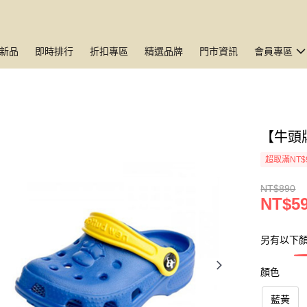
新品
即時排行
折扣專區
精選品牌
門市資訊
會員專區
【牛頭
超取滿NT$
NT$890
NT$5
另有以下
顏色
藍黃