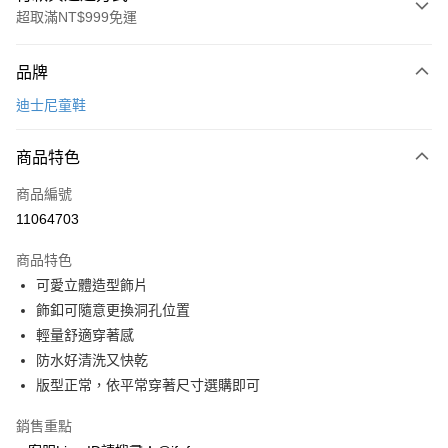
超取滿NT$999免運
付款方式
品牌
信用卡一次付款
迪士尼童鞋
超商取貨付款
商品特色
LINE Pay
商品編號
Apple Pay
11064703
街口支付
商品特色
悠遊付
可愛立體造型飾片
Google Pay
飾釦可隨意更換洞孔位置
輕量舒適穿著感
全盈+PAY
防水好清洗又快乾
AFTEE先享後付
版型正常，依平常穿著尺寸選購即可
相關說明
銷售重點
【關於「AFTEE先享後付」】
ATM付款
AFTEE先享後付是「在收到商品之後才付款」的支付方式。 讓您購物簡單