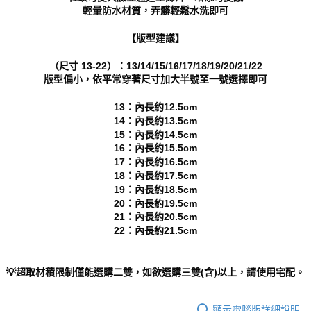
輕量防水材質，弄髒輕鬆水洗即可
「AFTEE先享後付」，若未經同意申辦者引起之損失，本公司不負相關責
任。
４．使用「AFTEE先享後付」時，將依據個別帳號之用戶狀況，依本公司即
【版型建議】
時審查核予不同之上限額度；若仍有額度不足之情形，本公司將視審查結果
請求用戶進行身份認證。
（尺寸 13-22）：13/14/15/16/17/18/19/20/21/22
５．嚴禁一人註冊多個帳號或使用他人資訊註冊。若發現惡意使用之情形，
版型偏小，依平常穿著尺寸加大半號至一號選擇即可
恩沛科技股份有限公司將有權停止該用戶之使用額度並採取法律行動。
13：內長約12.5cm
14：內長約13.5cm
15：內長約14.5cm
16：內長約15.5cm
17：內長約16.5cm
18：內長約17.5cm
19：內長約18.5cm
20：內長約19.5cm
21：內長約20.5cm
22：內長約21.5cm
💡超取材積限制僅能選購二雙，如欲選購三雙(含)以上，請使用宅配。
顯示電腦版詳細說明