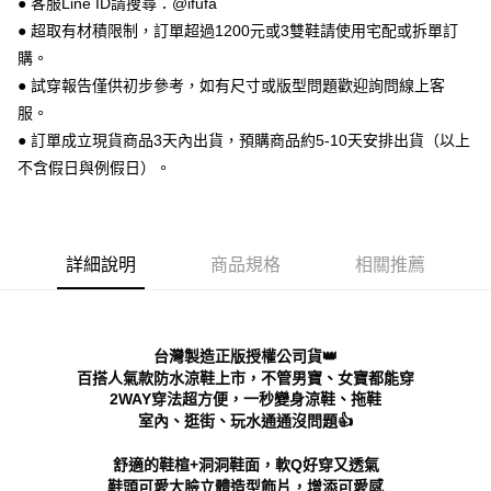
● 客服Line ID請搜尋：@ifufa
便利好安心！
● 超取有材積限制，訂單超過1200元或3雙鞋請使用宅配或拆單訂
１．簡單：不需註冊會員、不需綁卡、不需儲值。
運送方式
２．便利：只要手機號碼，簡訊認證，即可結帳。
購。
３．安心：先確認商品／服務後，再付款。
全家 取貨付款
● 試穿報告僅供初步參考，如有尺寸或版型問題歡迎詢問線上客
每筆NT$70，滿NT$999(含以上)免運費
服。
【「AFTEE先享後付」結帳流程】
１．於結帳方式選擇「AFTEE先享後付」後，將跳轉至「AFTEE先享後付」
● 訂單成立現貨商品3天內出貨，預購商品約5-10天安排出貨（以上
付款後 全家取貨
結帳頁面，進行簡訊認證並確認金額後，即可完成結帳。
不含假日與例假日）。
２．訂單成立數日內，您將收到繳費通知簡訊。
每筆NT$70，滿NT$999(含以上)免運費
３．收到繳費通知簡訊後14天內，點擊此簡訊中的連結，可透過四大超商／
ATM／網路銀行／等多元方式進行付款，方視為交易完成。
7-11 取貨付款
※ 請注意：結帳手續完成當下不需立刻繳費，但若您需要取消訂單，請聯絡
每筆NT$70，滿NT$999(含以上)免運費
購買商品的店家。未經商家同意取消之訂單仍視為有效，需透過AFTEE先享
詳細說明
商品規格
相關推薦
後付繳納相關費用。
付款後 7-11取貨
※ 交易是否成功請以「AFTEE先享後付 」之結帳頁面顯示為準，若有關於
是否繳費成功／繳費後需取消欲退款等相關疑問，請聯繫「AFTEE先享後付
每筆NT$70，滿NT$999(含以上)免運費
客戶支援中心」
https://netprotections.freshdesk.com/support/home
台灣製造正版授權公司貨👑
新竹物流宅配
【注意事項】
百搭人氣款防水涼鞋上市，不管男寶、女寶都能穿
１．透過由恩沛科技股份有限公司提供之「AFTEE先享後付」服務完成之交
每筆NT$90，滿NT$999(含以上)免運費
2WAY穿法超方便，一秒變身涼鞋、拖鞋
易，需依本服務之必要範圍內提供個人資料，並將交易相關給付款項請求債
室內、逛街、玩水通通沒問題👍
權轉讓予恩沛科技股份有限公司。
海外宅配
查看運費
２．關於個人資料處理事宜，請瀏覽以下網址：
舒適的鞋楦+洞洞鞋面，軟Q好穿又透氣
https://aftee.tw/terms/#terms3
鞋頭可愛大臉立體造型飾片，增添可愛感
３．未成年的使用者請事先徵得法定代理人或監護人之同意方可使用