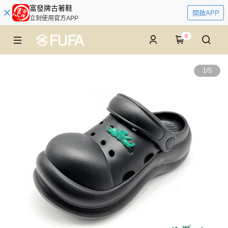
富發牌古著鞋
開啟APP
立刻使用官方APP
0
1
/
5