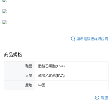
「AFTEE先享後付」，若未經同意申辦者引起之損失，本公司不負相關責
任。
４．使用「AFTEE先享後付」時，將依據個別帳號之用戶狀況，依本公司即
時審查核予不同之上限額度；若仍有額度不足之情形，本公司將視審查結果
請求用戶進行身份認證。
５．嚴禁一人註冊多個帳號或使用他人資訊註冊。若發現惡意使用之情形，
恩沛科技股份有限公司將有權停止該用戶之使用額度並採取法律行動。
顯示電腦版詳細說明
商品規格
鞋面
醋酸乙烯酯(EVA)
大底
醋酸乙烯酯(EVA)
產地
中國
客服