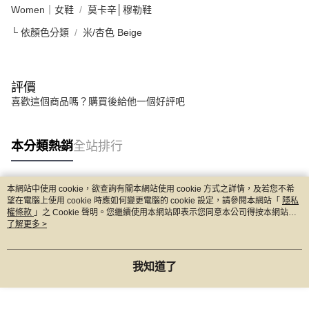
Women｜女鞋
莫卡辛│穆勒鞋
└ 依顏色分類
米/杏色 Beige
評價
喜歡這個商品嗎？購買後給他一個好評吧
本分類熱銷
全站排行
本網站中使用 cookie，欲查詢有關本網站使用 cookie 方式之詳情，及若您不希
熱門標籤
望在電腦上使用 cookie 時應如何變更電腦的 cookie 設定，請參閱本網站「
隱私
權條款
」之 Cookie 聲明。您繼續使用本網站即表示您同意本公司得按本網站使
用條款之 Cookie 聲明使用 cookie。
了解更多 >
我知道了