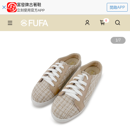
富發牌古著鞋
開啟APP
立刻使用官方APP
0
1
/
7