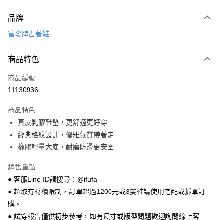
付款方式
品牌
信用卡一次付款
富發牌古著鞋
超商取貨付款
商品特色
LINE Pay
商品編號
Apple Pay
11130936
街口支付
商品特色
悠遊付
真皮乳膠鞋墊，更舒適更好穿
Google Pay
經典格紋設計，優雅氣質帶著走
橡膠輕量大底，耐磨防滑更安全
全盈+PAY
銷售重點
AFTEE先享後付
● 客服Line ID請搜尋：@ifufa
相關說明
● 超取有材積限制，訂單超過1200元或3雙鞋請使用宅配或拆單訂
【關於「AFTEE先享後付」】
ATM付款
AFTEE先享後付是「在收到商品之後才付款」的支付方式。 讓您購物簡單
購。
便利好安心！
● 試穿報告僅供初步參考，如有尺寸或版型問題歡迎詢問線上客
１．簡單：不需註冊會員、不需綁卡、不需儲值。