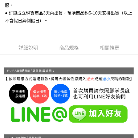
運送方式
２．便利：只要手機號碼，簡訊認證，即可結帳。
服。
３．安心：先確認商品／服務後，再付款。
全家 取貨付款
● 訂單成立現貨商品3天內出貨，預購商品約5-10天安排出貨（以上
每筆NT$70，滿NT$999(含以上)免運費
不含假日與例假日）。
【「AFTEE先享後付」結帳流程】
１．於結帳方式選擇「AFTEE先享後付」後，將跳轉至「AFTEE先享後付」
付款後 全家取貨
結帳頁面，進行簡訊認證並確認金額後，即可完成結帳。
２．訂單成立數日內，您將收到繳費通知簡訊。
每筆NT$70，滿NT$999(含以上)免運費
３．收到繳費通知簡訊後14天內，點擊此簡訊中的連結，可透過四大超商／
詳細說明
商品規格
相關推薦
ATM／網路銀行／等多元方式進行付款，方視為交易完成。
7-11 取貨付款
※ 請注意：結帳手續完成當下不需立刻繳費，但若您需要取消訂單，請聯絡
每筆NT$70，滿NT$999(含以上)免運費
購買商品的店家。未經商家同意取消之訂單仍視為有效，需透過AFTEE先享
後付繳納相關費用。
付款後 7-11取貨
※ 交易是否成功請以「AFTEE先享後付 」之結帳頁面顯示為準，若有關於
是否繳費成功／繳費後需取消欲退款等相關疑問，請聯繫「AFTEE先享後付
每筆NT$70，滿NT$999(含以上)免運費
客戶支援中心」
https://netprotections.freshdesk.com/support/home
新竹物流宅配
【注意事項】
１．透過由恩沛科技股份有限公司提供之「AFTEE先享後付」服務完成之交
每筆NT$90，滿NT$999(含以上)免運費
易，需依本服務之必要範圍內提供個人資料，並將交易相關給付款項請求債
權轉讓予恩沛科技股份有限公司。
海外宅配
查看運費
２．關於個人資料處理事宜，請瀏覽以下網址：
https://aftee.tw/terms/#terms3
３．未成年的使用者請事先徵得法定代理人或監護人之同意方可使用
「AFTEE先享後付」，若未經同意申辦者引起之損失，本公司不負相關責
任。