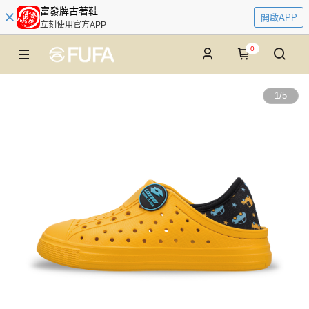
富發牌古著鞋
開啟APP
立刻使用官方APP
0
1
/
5