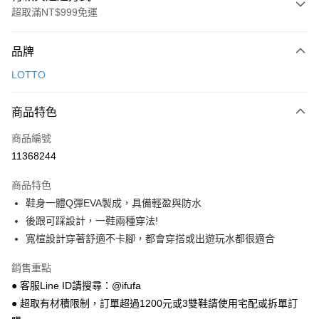
超取滿NT$999免運
付款方式
品牌
信用卡一次付款
LOTTO
超商取貨付款
商品特色
LINE Pay
商品編號
Apple Pay
11368244
街口支付
商品特色
悠遊付
鞋身一體Q彈EVA製成，具備輕盈與防水
Google Pay
後跟可踩設計，一鞋兩種穿法!
寬楦設計穿著舒適不卡腳，都會穿搭或出遊玩水都很適合
全盈+PAY
銷售重點
AFTEE先享後付
● 客服Line ID請搜尋：@ifufa
相關說明
● 超取有材積限制，訂單超過1200元或3雙鞋請使用宅配或拆單訂
【關於「AFTEE先享後付」】
ATM付款
AFTEE先享後付是「在收到商品之後才付款」的支付方式。 讓您購物簡單