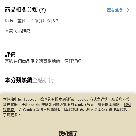
商品相關分類 (7)
查看全部
Kids｜童鞋
平底鞋│懶人鞋
人氣商品推薦
評價
喜歡這個商品嗎？購買後給他一個好評吧
本分類熱銷
全站排行
本網站中使用 cookie，欲查詢有關本網站使用 cookie 方式之詳情，及若您不希
熱門標籤
望在電腦上使用 cookie 時應如何變更電腦的 cookie 設定，請參閱本網站「
隱私
權條款
」之 Cookie 聲明。您繼續使用本網站即表示您同意本公司得按本網站使
用條款之 Cookie 聲明使用 cookie。
了解更多 >
我知道了