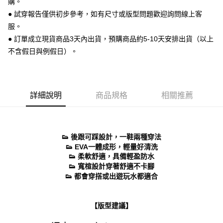
購。
便利好安心！
● 試穿報告僅供初步參考，如有尺寸或版型問題歡迎詢問線上客
１．簡單：不需註冊會員、不需綁卡、不需儲值。
運送方式
２．便利：只要手機號碼，簡訊認證，即可結帳。
服。
３．安心：先確認商品／服務後，再付款。
全家 取貨付款
● 訂單成立現貨商品3天內出貨，預購商品約5-10天安排出貨（以上
每筆NT$70，滿NT$999(含以上)免運費
不含假日與例假日）。
【「AFTEE先享後付」結帳流程】
１．於結帳方式選擇「AFTEE先享後付」後，將跳轉至「AFTEE先享後付」
付款後 全家取貨
結帳頁面，進行簡訊認證並確認金額後，即可完成結帳。
２．訂單成立數日內，您將收到繳費通知簡訊。
每筆NT$70，滿NT$999(含以上)免運費
３．收到繳費通知簡訊後14天內，點擊此簡訊中的連結，可透過四大超商／
詳細說明
商品規格
相關推薦
ATM／網路銀行／等多元方式進行付款，方視為交易完成。
7-11 取貨付款
※ 請注意：結帳手續完成當下不需立刻繳費，但若您需要取消訂單，請聯絡
每筆NT$70，滿NT$999(含以上)免運費
購買商品的店家。未經商家同意取消之訂單仍視為有效，需透過AFTEE先享
後付繳納相關費用。
付款後 7-11取貨
※ 交易是否成功請以「AFTEE先享後付 」之結帳頁面顯示為準，若有關於
👟 後跟可踩設計，一鞋兩種穿法
是否繳費成功／繳費後需取消欲退款等相關疑問，請聯繫「AFTEE先享後付
👟 EVA一體成形，輕量好清洗
每筆NT$70，滿NT$999(含以上)免運費
客戶支援中心」
https://netprotections.freshdesk.com/support/home
👟 柔軟舒適，具備輕盈防水
新竹物流宅配
👟 寬楦設計穿著舒適不卡腳
【注意事項】
👟 都會穿搭或出遊玩水都適合
１．透過由恩沛科技股份有限公司提供之「AFTEE先享後付」服務完成之交
每筆NT$90，滿NT$999(含以上)免運費
易，需依本服務之必要範圍內提供個人資料，並將交易相關給付款項請求債
權轉讓予恩沛科技股份有限公司。
海外宅配
查看運費
２．關於個人資料處理事宜，請瀏覽以下網址：
【版型建議】
https://aftee.tw/terms/#terms3
３．未成年的使用者請事先徵得法定代理人或監護人之同意方可使用