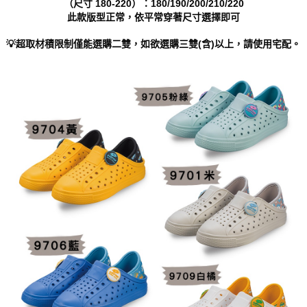
（尺寸 180-220）：180/190/200/210/220
「AFTEE先享後付」，若未經同意申辦者引起之損失，本公司不負相關責
此款版型正常，依平常穿著尺寸選擇即可
任。
４．使用「AFTEE先享後付」時，將依據個別帳號之用戶狀況，依本公司即
💡超取材積限制僅能選購二雙，如欲選購三雙(含)以上，請使用宅配。
時審查核予不同之上限額度；若仍有額度不足之情形，本公司將視審查結果
請求用戶進行身份認證。
５．嚴禁一人註冊多個帳號或使用他人資訊註冊。若發現惡意使用之情形，
恩沛科技股份有限公司將有權停止該用戶之使用額度並採取法律行動。