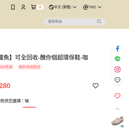
0
中文 (繁體)
TWD
鱷魚】可全回收-醜你個超環保鞋-咖
999免運
國家/地區配送
280
顏色供您選擇：咖