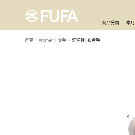
商品分類
本月
首頁
Women｜女鞋
洞洞鞋│布希鞋