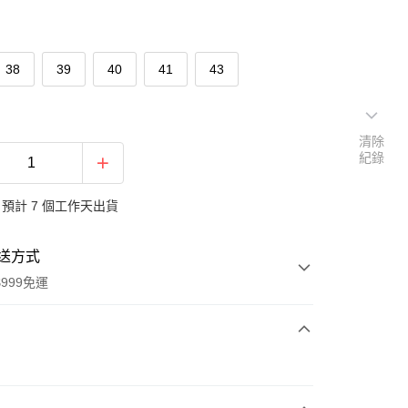
38
39
40
41
43
清除
紀錄
預計 7 個工作天出貨
送方式
999免運
次付款
付款