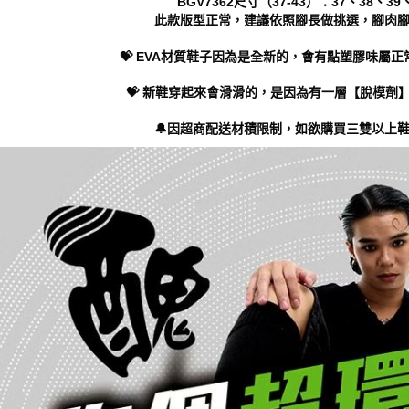
BGV7362尺寸（37-43）：37、38、39、
動。
此款版型正常，建議依照腳長做挑選，腳肉
💝 EVA材質鞋子因為是全新的，會有點塑膠味屬正
💝 新鞋穿起來會滑滑的，是因為有一層【脫模劑
🔔因超商配送材積限制，如欲購買三雙以上