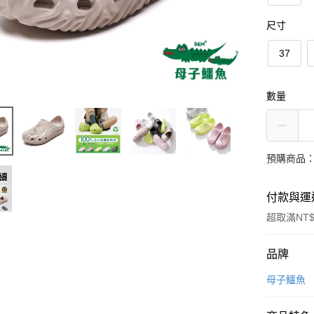
尺寸
37
數量
預購商品：
付款與運
超取滿NT$
付款方式
品牌
信用卡一
母子鱷魚
超商取貨