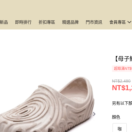
新品
即時排行
折扣專區
精選品牌
門市資訊
會員專區
【母子
超取滿NT$
NT$2,480
NT$1,
另有以下
顏色
咖