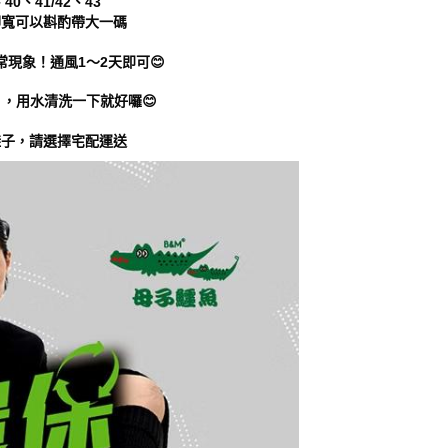
40、41/42、43
腳寬可以斟酌帶大一碼
常現象！通風1～2天即可😊
】，用水清洗一下就好囉😊
鞋子，請選擇宅配運送