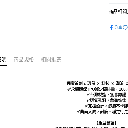
付」結帳
付款後 全
２．訂單
商品相關分
３．收到繳
每筆NT$7
／ATM／
※ 請注意
Women
7-11 取
絡購買商品
分享
└ 依顏色
先享後付
每筆NT$7
※ 交易是
新品上市
是否繳費成
付款後 7-
付客戶支
每筆NT$7
❚ 店員私
【注意事
說明
商品規格
相關推薦
Men｜男
新竹物流
１．透過由
交易，需
每筆NT$9
求債權轉
２．關於
海外宅配
獨家首創 x 環保 ｘ 科技 ｘ 潮流 
https://aft
３．未成
✅永續環保TPU減少碳排量，100
「AFTE
✅台灣製造，無毒認證
任。
✅透氣孔洞，散熱性佳
４．使用「
✅寬楦設計，舒適不卡腳
即時審查
✅曲面大底，耐磨、穩定行走
結果請求
５．嚴禁
【版型建議】
形，恩沛