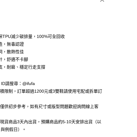
保TPU減少碳排量，100%可全回收
造，無毒認證
洞，散熱性佳
y
計，舒適不卡腳
底，耐磨、穩定行走支撐
享後付
e ID請搜尋：@ifufa
FTEE先享後付」】
材積限制，訂單超過1200元或3雙鞋請使用宅配或拆單訂
先享後付是「在收到商品之後才付款」的支付方式。 讓您購物簡單
心！
：不需註冊會員、不需綁卡、不需儲值。
告僅供初步參考，如有尺寸或版型問題歡迎詢問線上客
：只要手機號碼，簡訊認證，即可結帳。
：先確認商品／服務後，再付款。
立現貨商品3天內出貨，預購商品約5-10天安排出貨（以
付款
EE先享後付」結帳流程】
日與例假日）。
0，滿NT$999(含以上)免運費
方式選擇「AFTEE先享後付」後，將跳轉至「AFTEE先享後