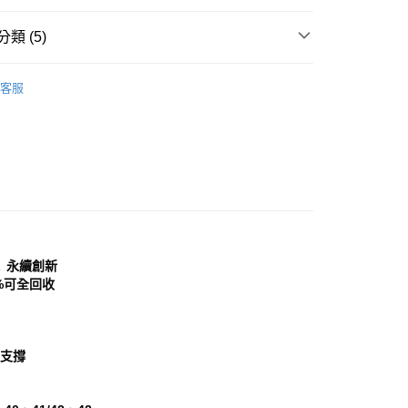
頁面，進行簡訊認證並確認金額後，即可完成結帳。
家取貨
成立數日內，您將收到繳費通知簡訊。
類 (5)
費通知簡訊後14天內，點擊此簡訊中的連結，可透過四大超商
0，滿NT$999(含以上)免運費
網路銀行／等多元方式進行付款，方視為交易完成。
：結帳手續完成當下不需立刻繳費，但若您需要取消訂單，請聯
｜女鞋
洞洞鞋│布希鞋
貨付款
的店家。未經商家同意取消之訂單仍視為有效，需透過AFTEE
客服
分類
繳納相關費用。
棕/咖色 Brown
0，滿NT$999(含以上)免運費
否成功請以「AFTEE先享後付 」之結帳頁面顯示為準，若有關於
功／繳費後需取消欲退款等相關疑問，請聯繫「AFTEE先享後
11取貨
援中心」
https://netprotections.freshdesk.com/support/home
0，滿NT$999(含以上)免運費
心推薦
項】
鞋
洞洞鞋│布希鞋
宅配
恩沛科技股份有限公司提供之「AFTEE先享後付」服務完成之
依本服務之必要範圍內提供個人資料，並將交易相關給付款項請
0，滿NT$999(含以上)免運費
讓予恩沛科技股份有限公司。
個人資料處理事宜，請瀏覽以下網址：
查看運費
ｘ 永續創新
ee.tw/terms/#terms3
年的使用者請事先徵得法定代理人或監護人之同意方可使用
%可全回收
E先享後付」，若未經同意申辦者引起之損失，本公司不負相關責
AFTEE先享後付」時，將依據個別帳號之用戶狀況，依本公司
核予不同之上限額度；若仍有額度不足之情形，本公司將視審查
支撐
用戶進行身份認證。
一人註冊多個帳號或使用他人資訊註冊。若發現惡意使用之情
科技股份有限公司將有權停止該用戶之使用額度並採取法律行