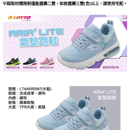
💡超取材積限制僅能選購二雙，如欲選購三雙(含)以上，請使用宅配。
４．使用「AFTEE先享後付」時，將依據個別帳號之用戶狀況，依本公司即
時審查核予不同之上限額度；若仍有額度不足之情形，本公司將視審查結果
請求用戶進行身份認證。
５．嚴禁一人註冊多個帳號或使用他人資訊註冊。若發現惡意使用之情形，
恩沛科技股份有限公司將有權停止該用戶之使用額度並採取法律行動。