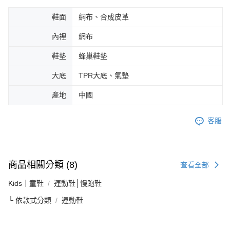
鞋面
網布、合成皮革
內裡
網布
鞋墊
蜂巢鞋墊
大底
TPR大底、氣墊
產地
中國
客服
商品相關分類 (8)
查看全部
Kids｜童鞋
運動鞋│慢跑鞋
└ 依款式分類
運動鞋