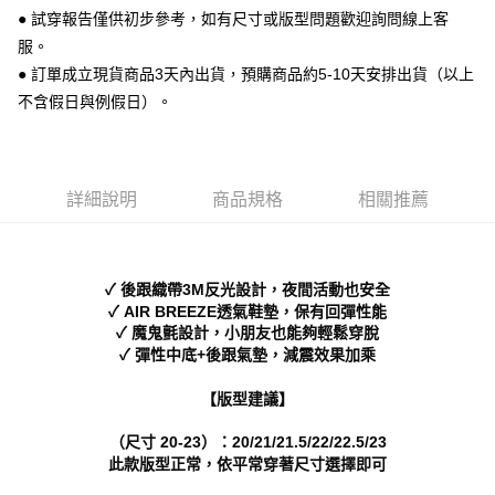
運送方式
２．便利：只要手機號碼，簡訊認證，即可結帳。
● 試穿報告僅供初步參考，如有尺寸或版型問題歡迎詢問線上客
３．安心：先確認商品／服務後，再付款。
全家 取貨付款
服。
每筆NT$70，滿NT$999(含以上)免運費
● 訂單成立現貨商品3天內出貨，預購商品約5-10天安排出貨（以上
【「AFTEE先享後付」結帳流程】
１．於結帳方式選擇「AFTEE先享後付」後，將跳轉至「AFTEE先享後付」
不含假日與例假日）。
付款後 全家取貨
結帳頁面，進行簡訊認證並確認金額後，即可完成結帳。
２．訂單成立數日內，您將收到繳費通知簡訊。
每筆NT$70，滿NT$999(含以上)免運費
３．收到繳費通知簡訊後14天內，點擊此簡訊中的連結，可透過四大超商／
ATM／網路銀行／等多元方式進行付款，方視為交易完成。
7-11 取貨付款
※ 請注意：結帳手續完成當下不需立刻繳費，但若您需要取消訂單，請聯絡
詳細說明
商品規格
相關推薦
每筆NT$70，滿NT$999(含以上)免運費
購買商品的店家。未經商家同意取消之訂單仍視為有效，需透過AFTEE先享
後付繳納相關費用。
付款後 7-11取貨
※ 交易是否成功請以「AFTEE先享後付 」之結帳頁面顯示為準，若有關於
是否繳費成功／繳費後需取消欲退款等相關疑問，請聯繫「AFTEE先享後付
每筆NT$70，滿NT$999(含以上)免運費
✓ 後跟織帶3M反光設計，夜間活動也安全
客戶支援中心」
https://netprotections.freshdesk.com/support/home
✓ AIR BREEZE透氣鞋墊，保有回彈性能
新竹物流宅配
✓ 魔鬼氈設計，小朋友也能夠輕鬆穿脫
【注意事項】
✓ 彈性中底+後跟氣墊，減震效果加乘
１．透過由恩沛科技股份有限公司提供之「AFTEE先享後付」服務完成之交
每筆NT$90，滿NT$999(含以上)免運費
易，需依本服務之必要範圍內提供個人資料，並將交易相關給付款項請求債
權轉讓予恩沛科技股份有限公司。
海外宅配
查看運費
【版型建議】
２．關於個人資料處理事宜，請瀏覽以下網址：
https://aftee.tw/terms/#terms3
（尺寸 20-23）：20/21/21.5/22/22.5/23
３．未成年的使用者請事先徵得法定代理人或監護人之同意方可使用
此款版型正常，依平常穿著尺寸選擇即可
「AFTEE先享後付」，若未經同意申辦者引起之損失，本公司不負相關責
任。