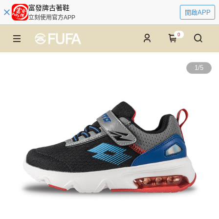
富發牌古著鞋
開啟APP
立刻使用官方APP
0
1
/
5