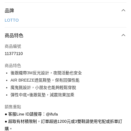
付款方式
品牌
信用卡一次付款
LOTTO
超商取貨付款
商品特色
LINE Pay
商品編號
Apple Pay
11377110
街口支付
商品特色
悠遊付
後跟織帶3M反光設計，夜間活動也安全
Google Pay
AIR BREEZE透氣鞋墊，保有回彈性能
魔鬼氈設計，小朋友也能夠輕鬆穿脫
全盈+PAY
彈性中底+後跟氣墊，減震效果加乘
AFTEE先享後付
銷售重點
相關說明
● 客服Line ID請搜尋：@ifufa
【關於「AFTEE先享後付」】
ATM付款
AFTEE先享後付是「在收到商品之後才付款」的支付方式。 讓您購物簡單
● 超取有材積限制，訂單超過1200元或3雙鞋請使用宅配或拆單訂
便利好安心！
購。
１．簡單：不需註冊會員、不需綁卡、不需儲值。