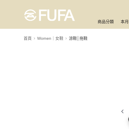
商品分類
本月
首頁
Women｜女鞋
涼鞋│拖鞋