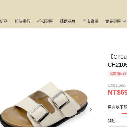
新品
即時排行
折扣專區
精選品牌
門市資訊
會員專區
【Cho
CH210
超取滿NT$
NT$1,290
NT$6
另有以下
顏色