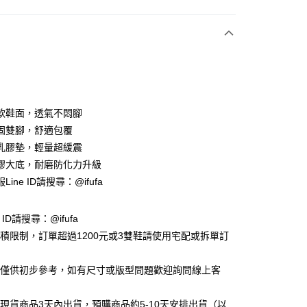
付款
軟鞋面，透氣不悶腳
固雙腳，舒適包覆
乳膠墊，輕量超緩震
y
膠大底，耐磨防化力升級
ine ID請搜尋：@ifufa
享後付
e ID請搜尋：@ifufa
FTEE先享後付」】
材積限制，訂單超過1200元或3雙鞋請使用宅配或拆單訂
先享後付是「在收到商品之後才付款」的支付方式。 讓您購物簡單
心！
：不需註冊會員、不需綁卡、不需儲值。
告僅供初步參考，如有尺寸或版型問題歡迎詢問線上客
：只要手機號碼，簡訊認證，即可結帳。
：先確認商品／服務後，再付款。
立現貨商品3天內出貨，預購商品約5-10天安排出貨（以