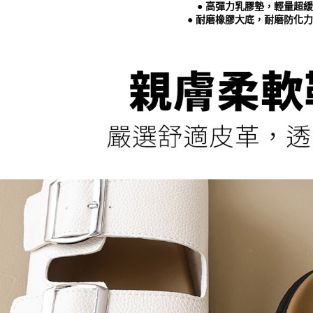
● 高彈力乳膠墊，輕量超
５．嚴禁
● 耐磨橡膠大底，耐磨防化
形，恩沛
動。