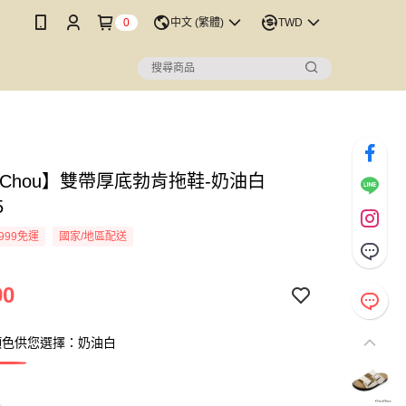
0
中文 (繁體)
TWD
uChou】雙帶厚底勃肯拖鞋-奶油白
5
999免運
國家/地區配送
90
顏色供您選擇：奶油白