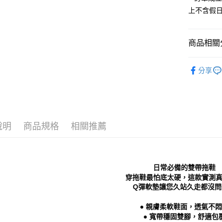
全家 取貨
【「AFT
上不含假
每筆NT$7
１．於結帳
付」結帳
付款後 全
２．訂單
商品相關分
３．收到繳
每筆NT$7
／ATM／
※ 請注意
Women
7-11 取
絡購買商品
分享
└ 依顏色
先享後付
每筆NT$7
※ 交易是
新品上市
是否繳費成
付款後 7-
付客戶支
每筆NT$7
└ 依款式
【注意事
說明
商品規格
相關推薦
❚ 春夏必
新竹物流
１．透過由
交易，需
每筆NT$9
└ 依底高
求債權轉
２．關於
❚ 美鞋實
海外宅配
日常必備的雙帶拖鞋
https://aft
３．未成
穿拖鞋最怕底太硬，這款實測
「AFTE
Q彈軟墊讓您久站久走都沒問
任。
４．使用「
● 親膚柔軟鞋面，透氣不
即時審查
● 寬帶穩固雙腳，舒適包
結果請求