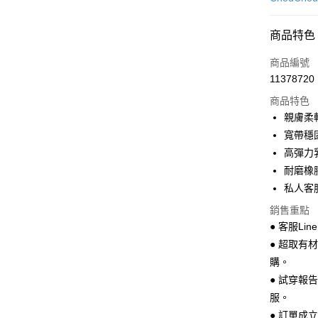
超商取貨
商品特色
LINE Pay
商品編號
Apple Pay
11378720
商品特色
街口支付
親膚柔
悠遊付
寬帶穩
高彈力
Google Pa
耐磨橡
全盈+PAY
私人客服L
AFTEE先
銷售重點
相關說明
● 客服Lin
【關於「A
● 超取有
ATM付款
AFTEE
購。
便利好安
１．簡單
● 試穿報
２．便利
運送方式
服。
３．安心
● 訂單成