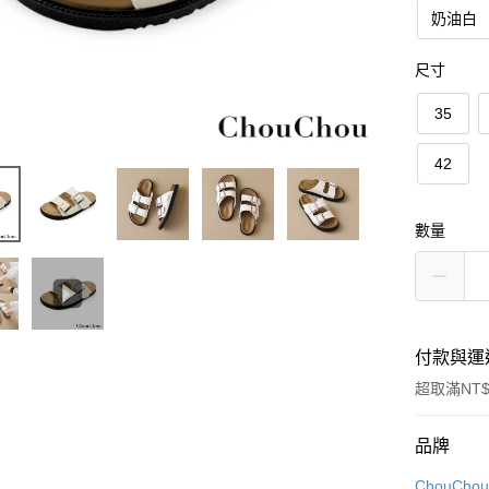
奶油白
尺寸
35
42
數量
付款與運
超取滿NT$
付款方式
品牌
信用卡一
ChouCho