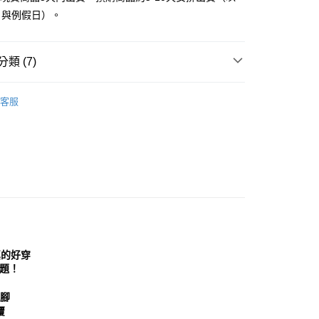
付款
EE先享後付」結帳流程】
日與例假日）。
0，滿NT$999(含以上)免運費
方式選擇「AFTEE先享後付」後，將跳轉至「AFTEE先享後
頁面，進行簡訊認證並確認金額後，即可完成結帳。
家取貨
成立數日內，您將收到繳費通知簡訊。
類 (7)
費通知簡訊後14天內，點擊此簡訊中的連結，可透過四大超商
0，滿NT$999(含以上)免運費
網路銀行／等多元方式進行付款，方視為交易完成。
：結帳手續完成當下不需立刻繳費，但若您需要取消訂單，請聯
｜女鞋
涼鞋│拖鞋
貨付款
的店家。未經商家同意取消之訂單仍視為有效，需透過AFTEE
客服
分類
繳納相關費用。
純白 White
0，滿NT$999(含以上)免運費
否成功請以「AFTEE先享後付 」之結帳頁面顯示為準，若有關於
功／繳費後需取消欲退款等相關疑問，請聯繫「AFTEE先享後
11取貨
援中心」
https://netprotections.freshdesk.com/support/home
0，滿NT$999(含以上)免運費
分類
涼拖鞋
項】
備單品
宅配
恩沛科技股份有限公司提供之「AFTEE先享後付」服務完成之
依本服務之必要範圍內提供個人資料，並將交易相關給付款項請
0，滿NT$999(含以上)免運費
分類
3.5公分以上
讓予恩沛科技股份有限公司。
個人資料處理事宜，請瀏覽以下網址：
穿分享
查看運費
ee.tw/terms/#terms3
年的使用者請事先徵得法定代理人或監護人之同意方可使用
真的好穿
E先享後付」，若未經同意申辦者引起之損失，本公司不負相關責
題！
AFTEE先享後付」時，將依據個別帳號之用戶狀況，依本公司
悶腳
核予不同之上限額度；若仍有額度不足之情形，本公司將視審查
覆
用戶進行身份認證。