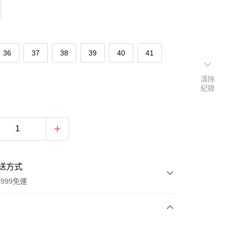
36
37
38
39
40
41
清除
紀錄
送方式
999免運
次付款
u