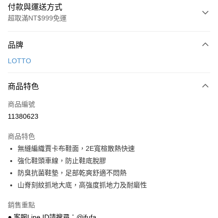
付款與運送方式
超取滿NT$999免運
付款方式
品牌
信用卡一次付款
LOTTO
超商取貨付款
商品特色
LINE Pay
商品編號
Apple Pay
11380623
街口支付
商品特色
悠遊付
無縫編織賈卡布鞋面，2E寬楦散熱快速
Google Pay
強化鞋頭車線，防止鞋底脫膠
防臭抗菌鞋墊，足部乾爽舒適不悶熱
全盈+PAY
山脊刻紋抓地大底，高強度抓地力及耐磨性
AFTEE先享後付
銷售重點
相關說明
● 客服Line ID請搜尋：@ifufa
【關於「AFTEE先享後付」】