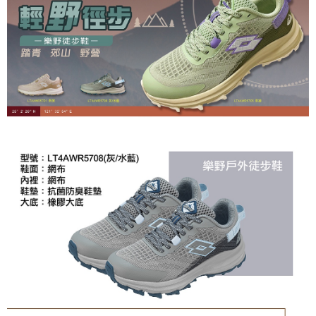
https://aftee.tw/terms/#terms3
３．未成年的使用者請事先徵得法定代理人或監護人之同意方可使用
「AFTEE先享後付」，若未經同意申辦者引起之損失，本公司不負相關責
任。
４．使用「AFTEE先享後付」時，將依據個別帳號之用戶狀況，依本公司即
時審查核予不同之上限額度；若仍有額度不足之情形，本公司將視審查結果
請求用戶進行身份認證。
５．嚴禁一人註冊多個帳號或使用他人資訊註冊。若發現惡意使用之情形，
恩沛科技股份有限公司將有權停止該用戶之使用額度並採取法律行動。