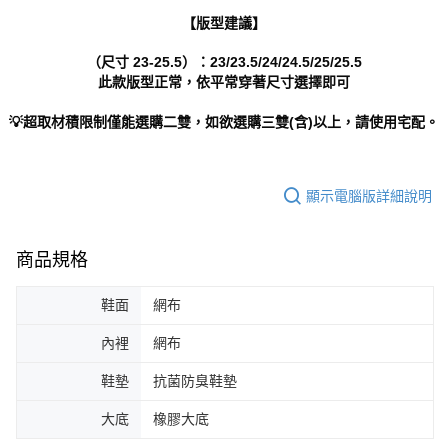
【版型建議】
（尺寸 23-25.5）：23/23.5/24/24.5/25/25.5
此款版型正常，依平常穿著尺寸選擇即可
💡超取材積限制僅能選購二雙，如欲選購三雙(含)以上，請使用宅配。
顯示電腦版詳細說明
商品規格
鞋面
網布
內裡
網布
鞋墊
抗菌防臭鞋墊
大底
橡膠大底