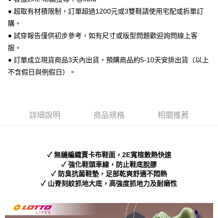
ATM付款
AFTEE先享後付是「在收到商品之後才付款」的支付方式。 讓您購物簡單
● 超取有材積限制，訂單超過1200元或3雙鞋請使用宅配或拆單訂
便利好安心！
購。
１．簡單：不需註冊會員、不需綁卡、不需儲值。
運送方式
２．便利：只要手機號碼，簡訊認證，即可結帳。
● 試穿報告僅供初步參考，如有尺寸或版型問題歡迎詢問線上客
３．安心：先確認商品／服務後，再付款。
全家 取貨付款
服。
每筆NT$70，滿NT$999(含以上)免運費
● 訂單成立現貨商品3天內出貨，預購商品約5-10天安排出貨（以上
【「AFTEE先享後付」結帳流程】
１．於結帳方式選擇「AFTEE先享後付」後，將跳轉至「AFTEE先享後付」
不含假日與例假日）。
付款後 全家取貨
結帳頁面，進行簡訊認證並確認金額後，即可完成結帳。
２．訂單成立數日內，您將收到繳費通知簡訊。
每筆NT$70，滿NT$999(含以上)免運費
３．收到繳費通知簡訊後14天內，點擊此簡訊中的連結，可透過四大超商／
ATM／網路銀行／等多元方式進行付款，方視為交易完成。
7-11 取貨付款
※ 請注意：結帳手續完成當下不需立刻繳費，但若您需要取消訂單，請聯絡
詳細說明
商品規格
相關推薦
每筆NT$70，滿NT$999(含以上)免運費
購買商品的店家。未經商家同意取消之訂單仍視為有效，需透過AFTEE先享
後付繳納相關費用。
付款後 7-11取貨
※ 交易是否成功請以「AFTEE先享後付 」之結帳頁面顯示為準，若有關於
是否繳費成功／繳費後需取消欲退款等相關疑問，請聯繫「AFTEE先享後付
每筆NT$70，滿NT$999(含以上)免運費
✓ 無縫編織賈卡布鞋面，2E寬楦散熱快速
客戶支援中心」
https://netprotections.freshdesk.com/support/home
✓ 強化鞋頭車線，防止鞋底脫膠
新竹物流宅配
✓ 防臭抗菌鞋墊，足部乾爽舒適不悶熱
【注意事項】
✓ 山脊刻紋抓地大底，高強度抓地力及耐磨性
１．透過由恩沛科技股份有限公司提供之「AFTEE先享後付」服務完成之交
每筆NT$90，滿NT$999(含以上)免運費
易，需依本服務之必要範圍內提供個人資料，並將交易相關給付款項請求債
權轉讓予恩沛科技股份有限公司。
海外宅配
查看運費
２．關於個人資料處理事宜，請瀏覽以下網址：